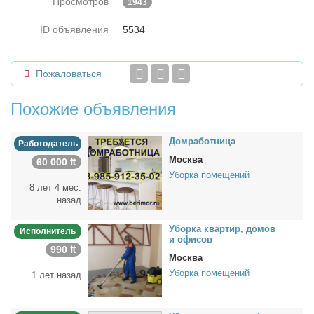
Просмотров
1943
ID объявления
5534
Пожаловаться
Похожие объявления
Дом­ра­бот­ни­ца
Работодатель
Москва
60 000 ₶
Уборка помещений
8 лет 4 мес.
назад
Убор­ка квар­тир, до­мов
Исполнитель
и офи­сов
990 ₶
Москва
Уборка помещений
1 лет назад