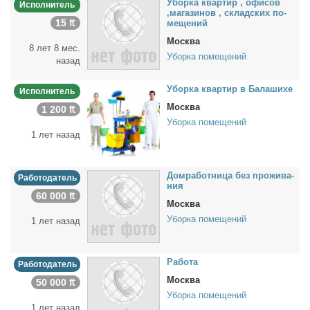
Убор­ка квар­тир , офи­сов
Исполнитель
,ма­га­зи­нов , склад­ских по­
15 ₶
ме­ще­ний
Москва
8 лет 8 мес.
Уборка помещений
назад
Убор­ка квар­тир в Ба­ла­ши­хе
Исполнитель
Москва
1 200 ₶
Уборка помещений
1 лет назад
Дом­ра­бот­ни­ца без про­жи­ва­
Работодатель
ния
60 000 ₶
Москва
Уборка помещений
1 лет назад
Ра­бо­та
Работодатель
Москва
50 000 ₶
Уборка помещений
1 лет назад