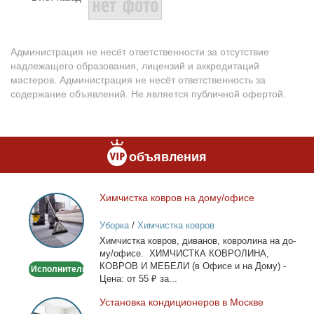
Администрация не несёт ответственности за отсутствие
надлежащего образования, лицензий и аккредитаций
мастеров. Администрация не несёт ответственность за
содержание объявлений. Не является публичной офертой.
объявления
Хим­чист­ка ков­ров на до­му/офи­се
Химчистка
ковров
Уборка
/
Химчистка ковров
на
Хим­чист­ка ков­ров, ди­ва­нов, ков­ро­ли­на на до­
дому/
му/офи­се. ХИМЧИСТКА КОВРОЛИНА,
офисе
КОВРОВ И МЕБЕЛИ (в Офи­се и на До­му) -
Исполнитель
Це­на: от 55 ₽ за...
Уста­нов­ка кон­ди­ци­о­не­ров в Москве
Установка