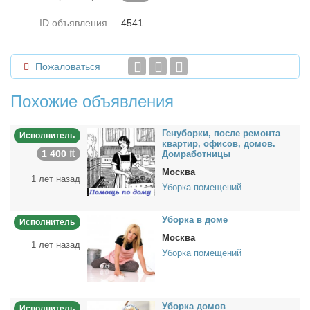
ID объявления
4541
Пожаловаться
Похожие объявления
Ге­ну­бор­ки, по­сле ре­мон­та
Исполнитель
квар­тир, офи­сов, до­мов.
1 400 ₶
Дом­ра­бот­ни­цы
Москва
1 лет назад
Уборка помещений
Убор­ка в до­ме
Исполнитель
Москва
1 лет назад
Уборка помещений
Убор­ка до­мов
Исполнитель