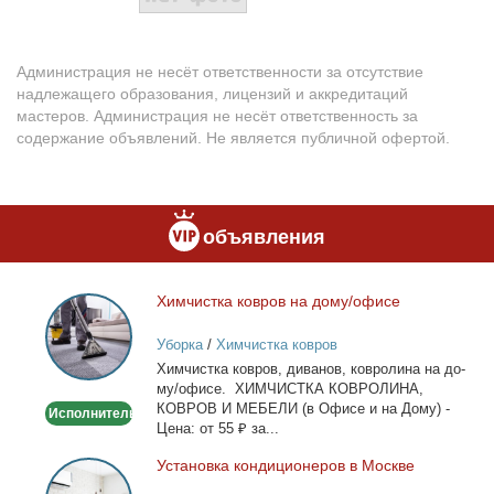
Администрация не несёт ответственности за отсутствие
надлежащего образования, лицензий и аккредитаций
мастеров. Администрация не несёт ответственность за
содержание объявлений. Не является публичной офертой.
объявления
Хим­чист­ка ков­ров на до­му/офи­се
Химчистка
ковров
Уборка
/
Химчистка ковров
на
Хим­чист­ка ков­ров, ди­ва­нов, ков­ро­ли­на на до­
дому/
му/офи­се. ХИМЧИСТКА КОВРОЛИНА,
офисе
КОВРОВ И МЕБЕЛИ (в Офи­се и на До­му) -
Исполнитель
Це­на: от 55 ₽ за...
Уста­нов­ка кон­ди­ци­о­не­ров в Москве
Установка
кондиционеров