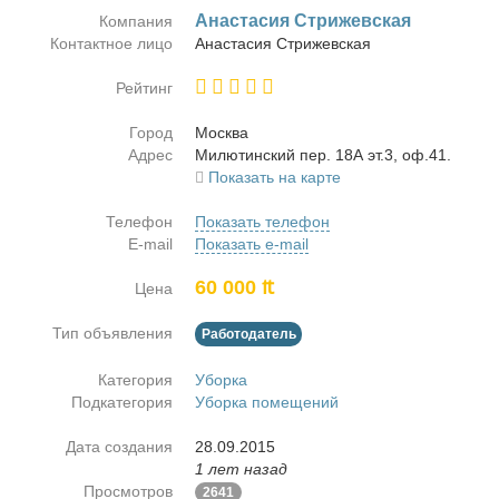
Ана­ста­сия Стри­жев­ская
Компания
Контактное лицо
Ана­ста­сия Стри­жев­ская
Рейтинг
Город
Москва
Адрес
Ми­лю­тин­ский пер. 18А эт.3, оф.41.
Показать на карте
Телефон
Показать телефон
E-mail
Показать e-mail
60 000 ₶
Цена
Тип объявления
Работодатель
Категория
Уборка
Подкатегория
Уборка помещений
Дата создания
28.09.2015
1 лет назад
Просмотров
2641