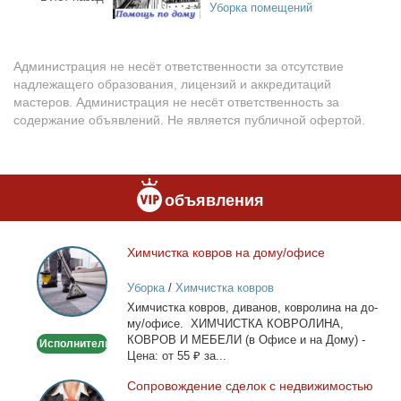
Уборка помещений
Администрация не несёт ответственности за отсутствие
надлежащего образования, лицензий и аккредитаций
мастеров. Администрация не несёт ответственность за
содержание объявлений. Не является публичной офертой.
объявления
Хим­чист­ка ков­ров на до­му/офи­се
Химчистка
ковров
Уборка
/
Химчистка ковров
на
Хим­чист­ка ков­ров, ди­ва­нов, ков­ро­ли­на на до­
дому/
му/офи­се. ХИМЧИСТКА КОВРОЛИНА,
офисе
КОВРОВ И МЕБЕЛИ (в Офи­се и на До­му) -
Исполнитель
Це­на: от 55 ₽ за...
Со­про­вож­де­ние сде­лок с недви­жи­мо­стью
Сопровождение