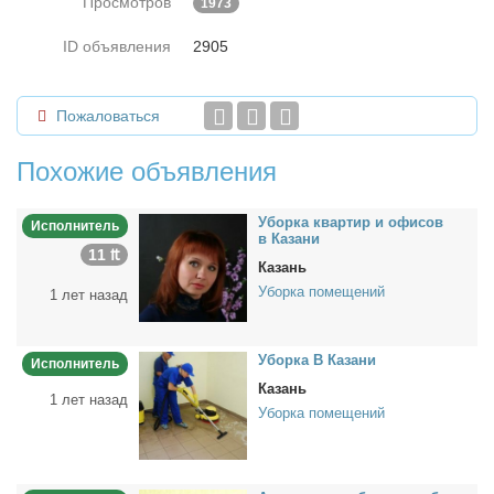
Просмотров
1973
ID объявления
2905
Пожаловаться
Похожие объявления
Убор­ка квар­тир и офи­сов
Исполнитель
в Ка­за­ни
11 ₶
Казань
Уборка помещений
1 лет назад
Убор­ка В Ка­за­ни
Исполнитель
Казань
1 лет назад
Уборка помещений