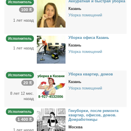
Ак­ку­рат­ная и быст­рая убор­ка
Исполнитель
Казань
100 ₶
Уборка помещений
1 лет назад
Убор­ка офи­са Ка­зань
Исполнитель
Казань
1 лет назад
Уборка помещений
Убор­ка квар­тир, до­мов
Исполнитель
Казань
20 ₶
Уборка помещений
8 лет 12 мес.
назад
Ге­ну­бор­ки, по­сле ре­мон­та
Исполнитель
квар­тир, офи­сов, до­мов.
1 400 ₶
Дом­ра­бот­ни­цы
Москва
1 лет назад