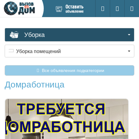
Добавить
Вход на са
Поиск
новое
объявление
Уборка
Уборка помещений
Все объявления подкатегории
Домработница