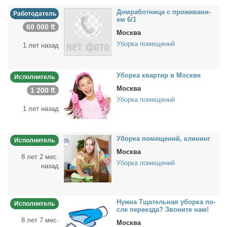
Дом­ра­бот­ни­ца с про­жи­ва­ни­
Работодатель
ем 6/1
60 000 ₶
Москва
Уборка помещений
1 лет назад
Убор­ка квар­тир в Москве
Исполнитель
Москва
1 200 ₶
Уборка помещений
1 лет назад
Убор­ка по­ме­ще­ний, кли­нинг
Исполнитель
Москва
8 лет 2 мес.
Уборка помещений
назад
Нуж­на Тща­тель­ная убор­ка по­
Исполнитель
сле пе­ре­ез­да? Зво­ни­те нам!
8 лет 7 мес.
Москва