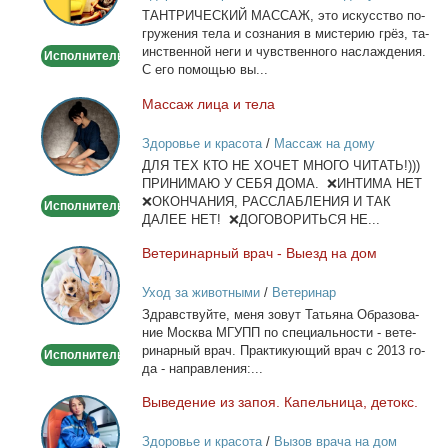
ТАНТРИЧЕСКИЙ МАССАЖ, это ис­кус­ство по­
гру­же­ния те­ла и со­зна­ния в ми­сте­рию грёз, та­
ин­ствен­ной неги и чув­ствен­но­го на­сла­жде­ния.
Исполнитель
С его по­мо­щью вы...
Мас­саж ли­ца и те­ла
Массаж
лица
Здоровье и красота
/
Массаж на дому
и
ДЛЯ ТЕХ КТО НЕ ХОЧЕТ МНОГО ЧИТАТЬ!)))
тела
ПРИНИМАЮ У СЕБЯ ДОМА. ❌ИНТИМА НЕТ
❌ОКОНЧАНИЯ, РАССЛАБЛЕНИЯ И ТАК
Исполнитель
ДАЛЕЕ НЕТ! ❌ДОГОВОРИТЬСЯ НЕ...
Ве­те­ри­нар­ный врач - Вы­езд на дом
Ветеринарный
врач
Уход за животными
/
Ветеринар
-
Здрав­ствуй­те, ме­ня зо­вут Та­тья­на Об­ра­зо­ва­
Выезд
ние Москва МГУПП по спе­ци­аль­но­сти - ве­те­
на
ри­нар­ный врач. Прак­ти­ку­ю­щий врач с 2013 го­
Исполнитель
дом
да - на­прав­ле­ния:...
Вы­ве­де­ние из за­поя. Ка­пель­ни­ца, де­токс.
Выведение
из
Здоровье и красота
/
Вызов врача на дом
запоя.