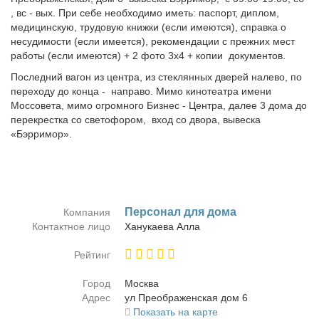
, вс - вых. При себе необходимо иметь: паспорт, диплом,
медицинскую, трудовую книжки (если имеются), справка о
несудимости (если имеется), рекомендации с прежних мест
работы (если имеются) + 2 фото 3х4 + копии документов.
Последний вагон из центра, из стеклянных дверей налево, по
переходу до конца - направо. Мимо кинотеатра имени
Моссовета, мимо огромного Бизнес - Центра, далее 3 дома до
перекрестка со светофором, вход со двора, вывеска
«Бэрримор».
Пер­со­нал для до­ма
Компания
Контактное лицо
Ха­ну­ка­е­ва Ал­ла
Рейтинг
Город
Москва
Адрес
ул Пре­об­ра­жен­ская дом 6
Показать на карте