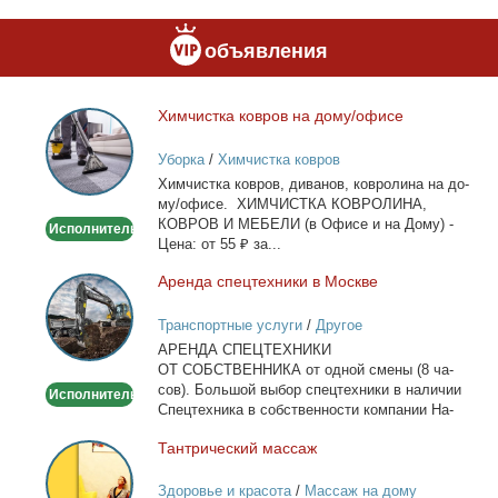
объявления
Хим­чист­ка ков­ров на до­му/офи­се
Химчистка
ковров
Уборка
/
Химчистка ковров
на
Хим­чист­ка ков­ров, ди­ва­нов, ков­ро­ли­на на до­
дому/
му/офи­се. ХИМЧИСТКА КОВРОЛИНА,
офисе
КОВРОВ И МЕБЕЛИ (в Офи­се и на До­му) -
Исполнитель
Це­на: от 55 ₽ за...
Арен­да спец­тех­ни­ки в Москве
Аренда
спецтехники
Транспортные услуги
/
Другое
в
АРЕНДА СПЕЦТЕХНИКИ
Москве
ОТ СОБСТВЕННИКА от од­ной сме­ны (8 ча­
сов). Боль­шой вы­бор спец­тех­ни­ки в на­ли­чии
Исполнитель
Спец­тех­ни­ка в соб­ствен­но­сти ком­па­нии На­
лич­ный...
Тан­три­че­ский мас­саж
Тантрический
массаж
Здоровье и красота
/
Массаж на дому