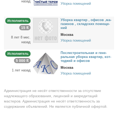
назад
Уборка помещений
Убор­ка квар­тир , офи­сов ,ма­
Исполнитель
га­зи­нов , склад­ских по­ме­ще­
15 ₶
ний
Москва
8 лет 8 мес.
Уборка помещений
назад
По­сле­стро­и­тель­ная и ге­не­
Исполнитель
раль­ная убор­ка квар­тир, кот­
5 000 ₶
те­джей и офи­сов
Москва
1 лет назад
Уборка помещений
Администрация не несёт ответственности за отсутствие
надлежащего образования, лицензий и аккредитаций
мастеров. Администрация не несёт ответственность за
содержание объявлений. Не является публичной офертой.