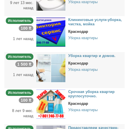
Уборка квартиры
9 лет 13 мес.
назад
Кли­нин­го­вые услу­ги-убор­ка,
Исполнитель
чист­ка, мой­ка
100 ₶
Краснодар
Уборка квартиры
1 лет назад
Убор­ка квар­тир и до­мов.
Исполнитель
Краснодар
1 500 ₶
Уборка квартиры
1 лет назад
Сроч­ная убор­ка квар­тир
Исполнитель
круг­ло­су­точ­но.
100 ₶
Краснодар
Уборка квартиры
8 лет 9 мес.
назад
Предо­став­ля­ем ка­че­ствен­
Исполнитель