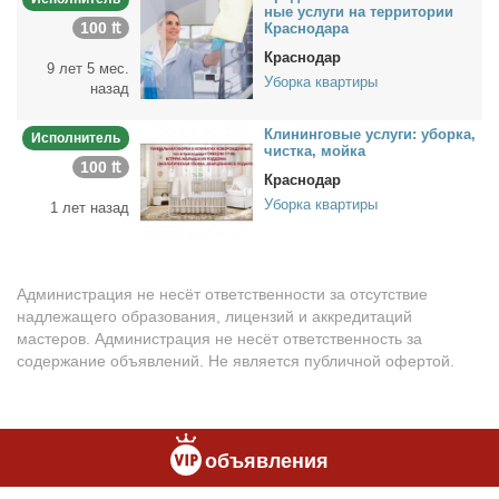
ные услу­ги на тер­ри­то­рии
100 ₶
Крас­но­да­ра
Краснодар
9 лет 5 мес.
Уборка квартиры
назад
Кли­нин­го­вые услу­ги: убор­ка,
Исполнитель
чист­ка, мой­ка
100 ₶
Краснодар
Уборка квартиры
1 лет назад
Администрация не несёт ответственности за отсутствие
надлежащего образования, лицензий и аккредитаций
мастеров. Администрация не несёт ответственность за
содержание объявлений. Не является публичной офертой.
объявления