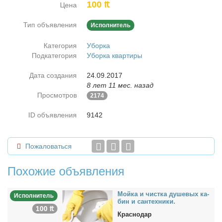
100 ₶
Цена
Тип объявления
Исполнитель
Категория
Уборка
Подкатегория
Уборка квартиры
Дата создания
24.09.2017
8 лет 11 мес. назад
Просмотров
2174
ID объявления
9142
Пожаловаться
Похожие объявления
Мой­ка и чист­ка ду­ше­вых ка­
Исполнитель
бин и сан­тех­ни­ки.
100 ₶
Краснодар