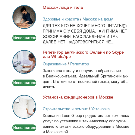
Мас­саж ли­ца и те­ла
Массаж
лица
Здоровье и красота
/
Массаж на дому
и
ДЛЯ ТЕХ КТО НЕ ХОЧЕТ МНОГО ЧИТАТЬ!)))
тела
ПРИНИМАЮ У СЕБЯ ДОМА. ❌ИНТИМА НЕТ
❌ОКОНЧАНИЯ, РАССЛАБЛЕНИЯ И ТАК
Исполнитель
ДАЛЕЕ НЕТ! ❌ДОГОВОРИТЬСЯ НЕ...
Ре­пе­ти­тор ан­глий­ско­го Он­лайн по Skype
Репетитор
или WhatsApp
английского
Образование
/
Репетитор
Онлайн
За­кон­чи­ла шко­лу и по­лу­чи­ла об­ра­зо­ва­ние
по
в Ве­ли­ко­бри­та­нии. Иде­аль­ный Бри­тан­ский ак­
Skype
цент. В от­ли­чие от но­си­те­лей язы­ка, мо­гу объ­
Исполнитель
или
яс­нить...
WhatsApp
Уста­нов­ка кон­ди­ци­о­не­ров в Москве
Установка
кондиционеров
Строительство и ремонт
/
Установка
в
кондиционеров
Ком­па­ния Leon Group предо­став­ля­ет ком­плекс
Москве
услуг по уста­нов­ке и тех­ни­че­ско­му об­слу­жи­
ва­нию кли­ма­ти­че­ско­го обо­ру­до­ва­ния в Москве
Исполнитель
и Мос­ков­ской...