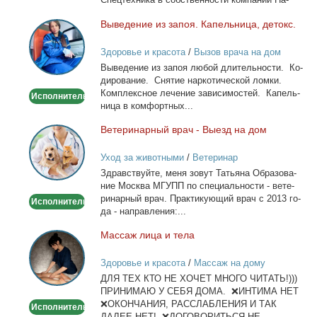
лич­ный...
Вы­ве­де­ние из за­поя. Ка­пель­ни­ца, де­токс.
Выведение
из
Здоровье и красота
/
Вызов врача на дом
запоя.
Вы­ве­де­ние из за­поя лю­бой дли­тель­но­сти. Ко­
Капельница,
ди­ро­ва­ние. Сня­тие нар­ко­ти­че­ской лом­ки.
детокс.
Ком­плекс­ное ле­че­ние за­ви­си­мо­стей. Ка­пель­
Исполнитель
ни­ца в ком­форт­ных...
Ве­те­ри­нар­ный врач - Вы­езд на дом
Ветеринарный
врач
Уход за животными
/
Ветеринар
-
Здрав­ствуй­те, ме­ня зо­вут Та­тья­на Об­ра­зо­ва­
Выезд
ние Москва МГУПП по спе­ци­аль­но­сти - ве­те­
на
ри­нар­ный врач. Прак­ти­ку­ю­щий врач с 2013 го­
Исполнитель
дом
да - на­прав­ле­ния:...
Мас­саж ли­ца и те­ла
Массаж
лица
Здоровье и красота
/
Массаж на дому
и
ДЛЯ ТЕХ КТО НЕ ХОЧЕТ МНОГО ЧИТАТЬ!)))
тела
ПРИНИМАЮ У СЕБЯ ДОМА. ❌ИНТИМА НЕТ
❌ОКОНЧАНИЯ, РАССЛАБЛЕНИЯ И ТАК
Исполнитель
ДАЛЕЕ НЕТ! ❌ДОГОВОРИТЬСЯ НЕ...