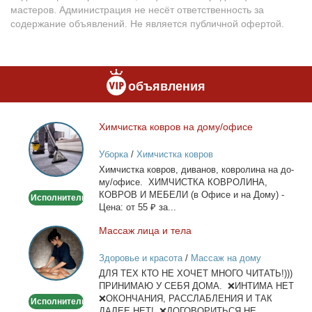
мастеров. Администрация не несёт ответственность за
содержание объявлений. Не является публичной офертой.
объявления
Хим­чист­ка ков­ров на до­му/офи­се
Химчистка
ковров
Уборка
/
Химчистка ковров
на
Хим­чист­ка ков­ров, ди­ва­нов, ков­ро­ли­на на до­
дому/
му/офи­се. ХИМЧИСТКА КОВРОЛИНА,
офисе
КОВРОВ И МЕБЕЛИ (в Офи­се и на До­му) -
Исполнитель
Це­на: от 55 ₽ за...
Мас­саж ли­ца и те­ла
Массаж
лица
Здоровье и красота
/
Массаж на дому
и
ДЛЯ ТЕХ КТО НЕ ХОЧЕТ МНОГО ЧИТАТЬ!)))
тела
ПРИНИМАЮ У СЕБЯ ДОМА. ❌ИНТИМА НЕТ
❌ОКОНЧАНИЯ, РАССЛАБЛЕНИЯ И ТАК
Исполнитель
ДАЛЕЕ НЕТ! ❌ДОГОВОРИТЬСЯ НЕ...