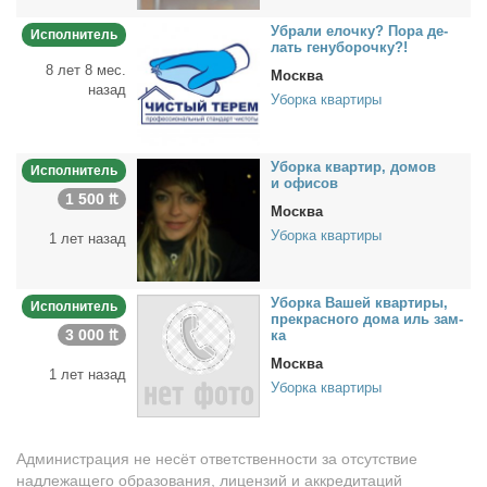
Убра­ли елоч­ку? По­ра де­
Исполнитель
лать ге­ну­бо­роч­ку?!
8 лет 8 мес.
Москва
назад
Уборка квартиры
Убор­ка квар­тир, до­мов
Исполнитель
и офи­сов
1 500 ₶
Москва
Уборка квартиры
1 лет назад
Убор­ка Ва­шей квар­ти­ры,
Исполнитель
пре­крас­но­го до­ма иль зам­
3 000 ₶
ка
Москва
1 лет назад
Уборка квартиры
Администрация не несёт ответственности за отсутствие
надлежащего образования, лицензий и аккредитаций