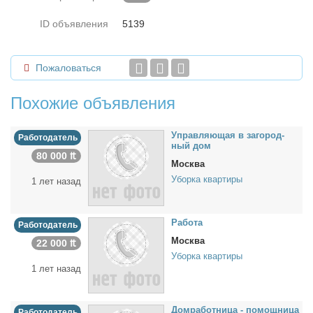
ID объявления
5139
Пожаловаться
Похожие объявления
Управ­ля­ю­щая в за­го­род­
Работодатель
ный дом
80 000 ₶
Москва
Уборка квартиры
1 лет назад
Ра­бо­та
Работодатель
Москва
22 000 ₶
Уборка квартиры
1 лет назад
Дом­ра­бот­ни­ца - по­мощ­ни­ца
Работодатель