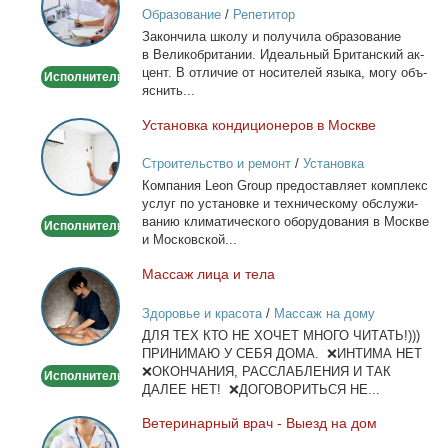
Образование
/
Репетитор
Онлайн
За­кон­чи­ла шко­лу и по­лу­чи­ла об­ра­зо­ва­ние
по
в Ве­ли­ко­бри­та­нии. Иде­аль­ный Бри­тан­ский ак­
Skype
цент. В от­ли­чие от но­си­те­лей язы­ка, мо­гу объ­
Исполнитель
или
яс­нить...
WhatsApp
Уста­нов­ка кон­ди­ци­о­не­ров в Москве
Установка
кондиционеров
Строительство и ремонт
/
Установка
в
кондиционеров
Ком­па­ния Leon Group предо­став­ля­ет ком­плекс
Москве
услуг по уста­нов­ке и тех­ни­че­ско­му об­слу­жи­
ва­нию кли­ма­ти­че­ско­го обо­ру­до­ва­ния в Москве
Исполнитель
и Мос­ков­ской...
Мас­саж ли­ца и те­ла
Массаж
лица
Здоровье и красота
/
Массаж на дому
и
ДЛЯ ТЕХ КТО НЕ ХОЧЕТ МНОГО ЧИТАТЬ!)))
тела
ПРИНИМАЮ У СЕБЯ ДОМА. ❌ИНТИМА НЕТ
❌ОКОНЧАНИЯ, РАССЛАБЛЕНИЯ И ТАК
Исполнитель
ДАЛЕЕ НЕТ! ❌ДОГОВОРИТЬСЯ НЕ...
Ве­те­ри­нар­ный врач - Вы­езд на дом
Ветеринарный
врач