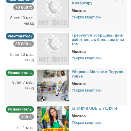
в квар­ти­ру
70 000 ₶
Москва
Уборка квартиры
6 лет 10 мес.
назад
Тре­бу­ют­ся убор­щи­цы/дом­
Работодатель
ра­бот­ни­цы с боль­шим опы­
35 000 ₶
том
Москва
9 лет 10 мес.
Уборка квартиры
назад
Убор­ка в Москве и Под­мос­
Исполнитель
ко­вье
9 лет 7 мес.
Москва
назад
Уборка квартиры
КЛИНИНГОВЫЕ УСЛУГИ
Исполнитель
Москва
300 ₶
Уборка квартиры
3 г. 1 мес.