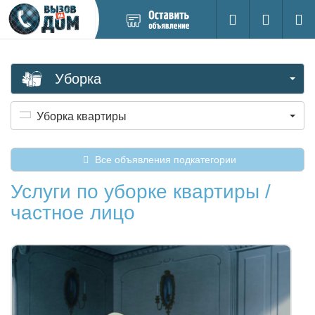
Добавить
Вход на са
Поиск
новое
объявление
Уборка
Уборка квартиры
Все объявления подкатегории
Услуги по уборке квартиры /
частное лицо