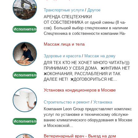
спецтехники
Транспортные услуги
/
Другое
в
АРЕНДА СПЕЦТЕХНИКИ
Москве
ОТ СОБСТВЕННИКА от од­ной сме­ны (8 ча­
сов). Боль­шой вы­бор спец­тех­ни­ки в на­ли­чии
Исполнитель
Спец­тех­ни­ка в соб­ствен­но­сти ком­па­нии На­
лич­ный...
Мас­саж ли­ца и те­ла
Массаж
лица
Здоровье и красота
/
Массаж на дому
и
ДЛЯ ТЕХ КТО НЕ ХОЧЕТ МНОГО ЧИТАТЬ!)))
тела
ПРИНИМАЮ У СЕБЯ ДОМА. ❌ИНТИМА НЕТ
❌ОКОНЧАНИЯ, РАССЛАБЛЕНИЯ И ТАК
Исполнитель
ДАЛЕЕ НЕТ! ❌ДОГОВОРИТЬСЯ НЕ...
Уста­нов­ка кон­ди­ци­о­не­ров в Москве
Установка
кондиционеров
Строительство и ремонт
/
Установка
в
кондиционеров
Ком­па­ния Leon Group предо­став­ля­ет ком­плекс
Москве
услуг по уста­нов­ке и тех­ни­че­ско­му об­слу­жи­
ва­нию кли­ма­ти­че­ско­го обо­ру­до­ва­ния в Москве
Исполнитель
и Мос­ков­ской...
Ве­те­ри­нар­ный врач - Вы­езд на дом
Ветеринарный