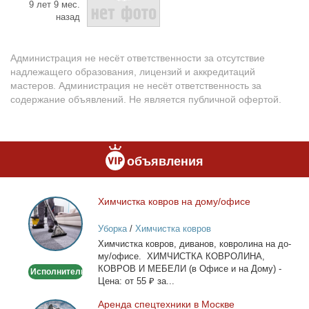
9 лет 9 мес.
назад
Администрация не несёт ответственности за отсутствие
надлежащего образования, лицензий и аккредитаций
мастеров. Администрация не несёт ответственность за
содержание объявлений. Не является публичной офертой.
объявления
Хим­чист­ка ков­ров на до­му/офи­се
Химчистка
ковров
Уборка
/
Химчистка ковров
на
Хим­чист­ка ков­ров, ди­ва­нов, ков­ро­ли­на на до­
дому/
му/офи­се. ХИМЧИСТКА КОВРОЛИНА,
офисе
КОВРОВ И МЕБЕЛИ (в Офи­се и на До­му) -
Исполнитель
Це­на: от 55 ₽ за...
Арен­да спец­тех­ни­ки в Москве
Аренда