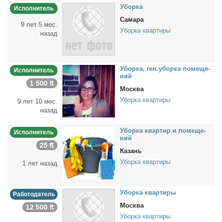
Убор­ка
Исполнитель
Самара
9 лет 5 мес.
Уборка квартиры
назад
Убор­ка, ген.убор­ка по­ме­ще­
Исполнитель
ний
1 500 ₶
Москва
Уборка квартиры
9 лет 10 мес.
назад
Убор­ка квар­тир и по­ме­ще­
Исполнитель
ний
25 ₶
Казань
Уборка квартиры
1 лет назад
Убор­ка квар­ти­ры
Работодатель
Москва
12 500 ₶
Уборка квартиры