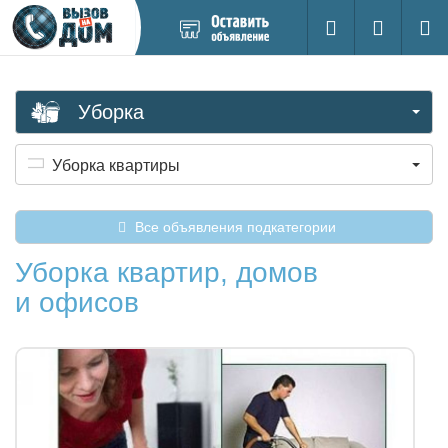
Добавить
Вход на са
Поиск
новое
объявление
Уборка
Уборка квартиры
Все объявления подкатегории
Уборка квартир, домов
и офисов