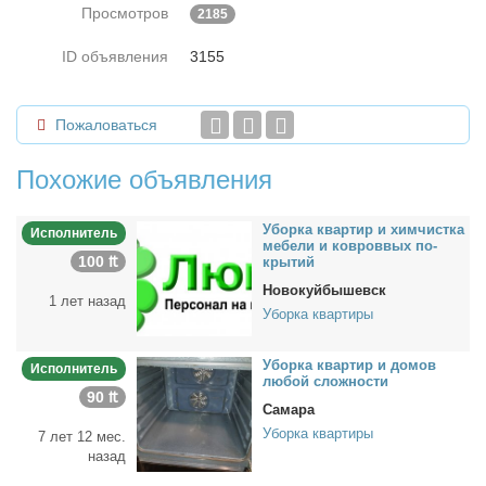
Просмотров
2185
ID объявления
3155
Пожаловаться
Похожие объявления
Убор­ка квар­тир и хим­чист­ка
Исполнитель
ме­бе­ли и ков­ро­в­вых по­
100 ₶
кры­тий
Новокуйбышевск
1 лет назад
Уборка квартиры
Убор­ка квар­тир и до­мов
Исполнитель
лю­бой слож­но­сти
90 ₶
Самара
Уборка квартиры
7 лет 12 мес.
назад