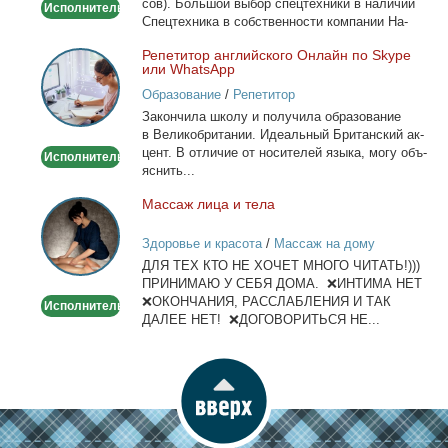
сов). Боль­шой вы­бор спец­тех­ни­ки в на­ли­чии
Исполнитель
Спец­тех­ни­ка в соб­ствен­но­сти ком­па­нии На­
лич­ный...
Ре­пе­ти­тор ан­глий­ско­го Он­лайн по Skype
Репетитор
или WhatsApp
английского
Образование
/
Репетитор
Онлайн
За­кон­чи­ла шко­лу и по­лу­чи­ла об­ра­зо­ва­ние
по
в Ве­ли­ко­бри­та­нии. Иде­аль­ный Бри­тан­ский ак­
Skype
цент. В от­ли­чие от но­си­те­лей язы­ка, мо­гу объ­
Исполнитель
или
яс­нить...
WhatsApp
Мас­саж ли­ца и те­ла
Массаж
лица
Здоровье и красота
/
Массаж на дому
и
ДЛЯ ТЕХ КТО НЕ ХОЧЕТ МНОГО ЧИТАТЬ!)))
тела
ПРИНИМАЮ У СЕБЯ ДОМА. ❌ИНТИМА НЕТ
❌ОКОНЧАНИЯ, РАССЛАБЛЕНИЯ И ТАК
Исполнитель
ДАЛЕЕ НЕТ! ❌ДОГОВОРИТЬСЯ НЕ...