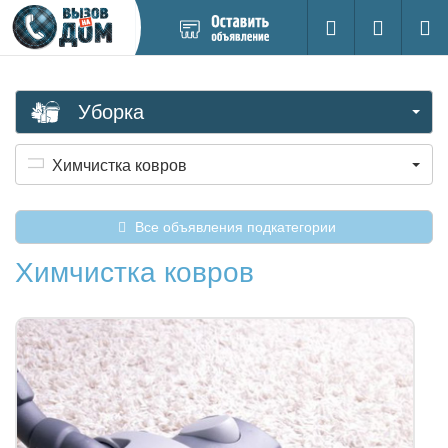
Добавить
Вход на са
Поиск
новое
объявление
Уборка
Химчистка ковров
Все объявления подкатегории
Химчистка ковров