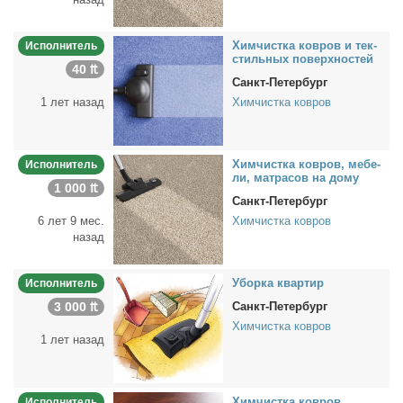
Хим­чист­ка ков­ров и тек­
Исполнитель
стиль­ных по­верх­но­стей
40 ₶
Санкт-Петербург
1 лет назад
Химчистка ковров
Хим­чист­ка ков­ров, ме­бе­
Исполнитель
ли, мат­ра­сов на до­му
1 000 ₶
Санкт-Петербург
6 лет 9 мес.
Химчистка ковров
назад
Убор­ка квар­тир
Исполнитель
3 000 ₶
Санкт-Петербург
Химчистка ковров
1 лет назад
Хим­чист­ка ков­ров
Исполнитель