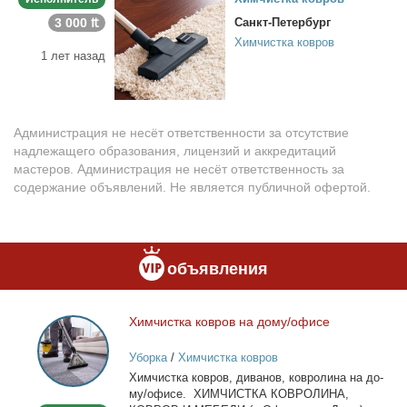
3 000 ₶
Санкт-Петербург
Химчистка ковров
1 лет назад
Администрация не несёт ответственности за отсутствие
надлежащего образования, лицензий и аккредитаций
мастеров. Администрация не несёт ответственность за
содержание объявлений. Не является публичной офертой.
объявления
Хим­чист­ка ков­ров на до­му/офи­се
Химчистка
ковров
Уборка
/
Химчистка ковров
на
Хим­чист­ка ков­ров, ди­ва­нов, ков­ро­ли­на на до­
дому/
му/офи­се. ХИМЧИСТКА КОВРОЛИНА,
офисе