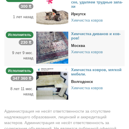
ске, уда­ля­ем труд­ные за­па­
300 ₶
хи
Иркутск
1 лет назад
Химчистка ковров
Хим­чист­ка ди­ва­нов и ков­
Исполнитель
ров!
230 ₶
Москва
Химчистка ковров
9 лет 9 мес.
назад
Хим­чист­ка ков­ров, мяг­кой
Исполнитель
ме­бе­ли.
347 360 ₶
Волгодонск
Химчистка ковров
8 лет 11 мес.
назад
Администрация не несёт ответственности за отсутствие
надлежащего образования, лицензий и аккредитаций
мастеров. Администрация не несёт ответственность за
содержание объявлений. Не является публичной офертой.