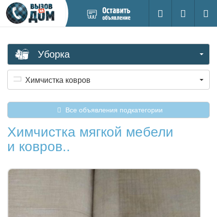
Добавить
Вход на са
Поиск
новое
объявление
Уборка
Химчистка ковров
Все объявления подкатегории
Химчистка мягкой мебели
и ковров..