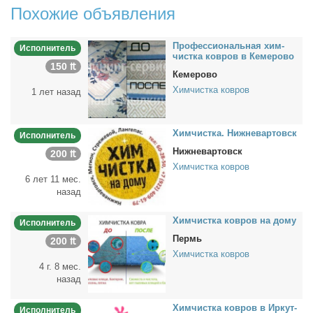
Похожие объявления
Про­фес­сио­наль­ная хим­
Исполнитель
чист­ка ков­ров в Ке­ме­ро­во
150 ₶
Кемерово
Химчистка ковров
1 лет назад
Хим­чист­ка. Ниж­не­вар­товск
Исполнитель
Нижневартовск
200 ₶
Химчистка ковров
6 лет 11 мес.
назад
Хим­чист­ка ков­ров на до­му
Исполнитель
Пермь
200 ₶
Химчистка ковров
4 г. 8 мес.
назад
Хим­чист­ка ков­ров в Ир­кут­
Исполнитель