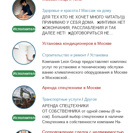
Массаж
лица
Здоровье и красота
/
Массаж на дому
и
ДЛЯ ТЕХ КТО НЕ ХОЧЕТ МНОГО ЧИТАТЬ!)))
тела
ПРИНИМАЮ У СЕБЯ ДОМА. ❌ИНТИМА НЕТ
❌ОКОНЧАНИЯ, РАССЛАБЛЕНИЯ И ТАК
Исполнитель
ДАЛЕЕ НЕТ! ❌ДОГОВОРИТЬСЯ НЕ...
Уста­нов­ка кон­ди­ци­о­не­ров в Москве
Установка
кондиционеров
Строительство и ремонт
/
Установка
в
кондиционеров
Ком­па­ния Leon Group предо­став­ля­ет ком­плекс
Москве
услуг по уста­нов­ке и тех­ни­че­ско­му об­слу­жи­
ва­нию кли­ма­ти­че­ско­го обо­ру­до­ва­ния в Москве
Исполнитель
и Мос­ков­ской...
Арен­да спец­тех­ни­ки в Москве
Аренда
спецтехники
Транспортные услуги
/
Другое
в
АРЕНДА СПЕЦТЕХНИКИ
Москве
ОТ СОБСТВЕННИКА от од­ной сме­ны (8 ча­
сов). Боль­шой вы­бор спец­тех­ни­ки в на­ли­чии
Исполнитель
Спец­тех­ни­ка в соб­ствен­но­сти ком­па­нии На­
лич­ный...
Со­про­вож­де­ние сде­лок с недви­жи­мо­стью