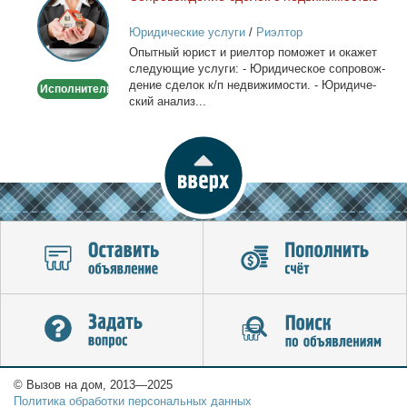
Сопровождение
сделок
Юридические услуги
/
Риэлтор
с
Опыт­ный юрист и ри­ел­тор по­мо­жет и ока­жет
недвижимостью
сле­ду­ю­щие услу­ги: - Юри­ди­че­ское со­про­вож­
де­ние сде­лок к/п недви­жи­мо­сти. - Юри­ди­че­
Исполнитель
ский ана­лиз...
© Вызов на дом, 2013—2025
Политика обработки персональных данных