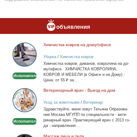
объявления
Хим­чист­ка ков­ров на до­му/офи­се
Химчистка
ковров
Уборка
/
Химчистка ковров
на
Хим­чист­ка ков­ров, ди­ва­нов, ков­ро­ли­на на до­
дому/
му/офи­се. ХИМЧИСТКА КОВРОЛИНА,
офисе
КОВРОВ И МЕБЕЛИ (в Офи­се и на До­му) -
Исполнитель
Це­на: от 55 ₽ за...
Ве­те­ри­нар­ный врач - Вы­езд на дом
Ветеринарный
врач
Уход за животными
/
Ветеринар
-
Здрав­ствуй­те, ме­ня зо­вут Та­тья­на Об­ра­зо­ва­
Выезд
ние Москва МГУПП по спе­ци­аль­но­сти - ве­те­
на
ри­нар­ный врач. Прак­ти­ку­ю­щий врач с 2013 го­
Исполнитель
дом
да - на­прав­ле­ния:...
Мас­саж ли­ца и те­ла