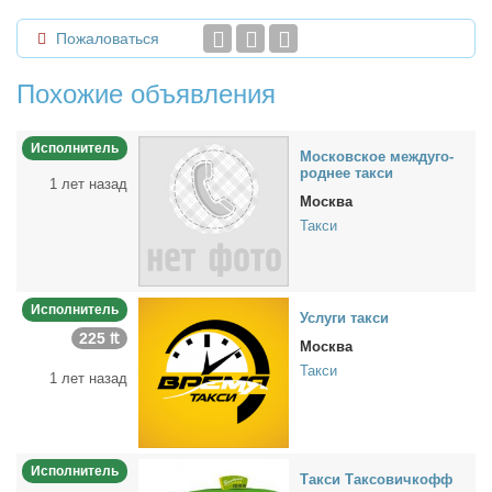
Пожаловаться
Похожие объявления
Исполнитель
Мос­ков­ское меж­ду­го­
род­нее так­си
1 лет назад
Москва
Такси
Исполнитель
Услу­ги так­си
225 ₶
Москва
Такси
1 лет назад
Исполнитель
Так­си Так­со­вич­кофф