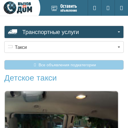
Добавить
Вход на са
Поиск
новое
объявление
Транспортные услуги
Такси
Все объявления подкатегории
Детское такси