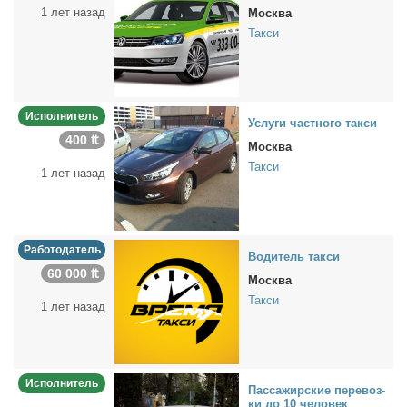
1 лет назад
Москва
Такси
Исполнитель
Услу­ги част­но­го так­си
400 ₶
Москва
Такси
1 лет назад
Работодатель
Во­ди­тель так­си
60 000 ₶
Москва
Такси
1 лет назад
Исполнитель
Пас­са­жир­ские пе­ре­воз­
ки до 10 че­ло­век