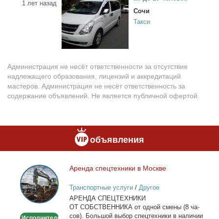
1 лет назад
Сочи
Такси
Администрация не несёт ответственности за отсутствие
надлежащего образования, лицензий и аккредитаций
мастеров. Администрация не несёт ответственность за
содержание объявлений. Не является публичной офертой.
объявления
Арен­да спец­тех­ни­ки в Москве
Аренда
спецтехники
Транспортные услуги
/
Другое
в
АРЕНДА СПЕЦТЕХНИКИ
Москве
ОТ СОБСТВЕННИКА от од­ной сме­ны (8 ча­
сов). Боль­шой вы­бор спец­тех­ни­ки в на­ли­чии
Исполнитель