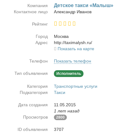
Дет­ское так­си «Ма­лыш»
Компания
Контактное лицо
Алек­сандр Ива­нов
Рейтинг
Город
Москва
Адрес
http://taximalysh.ru/
Показать на карте
Телефон
Показать телефон
Тип объявления
Исполнитель
Категория
Транспортные услуги
Подкатегория
Такси
Дата создания
11.05.2015
1 лет назад
Просмотров
2800
ID объявления
3707