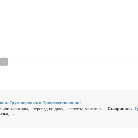
­ков. Гру­зо­пе­ре­воз­ки Про­фес­сио­наль­но!
Ставрополь
Г
 или квар­ти­ры; - пе­ре­езд на да­чу; - пе­ре­езд ма­га­зи­на
ч­ки; -...