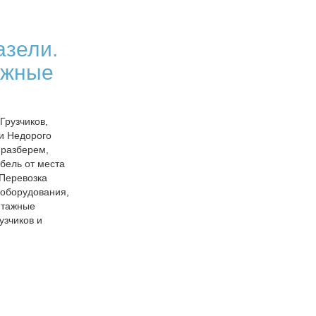
азели.
ажные
Грузчиков,
и Недорого
 разберем,
бель от места
 Перевозка
 оборудования,
нтажные
узчиков и