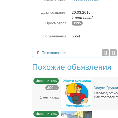
Дата создания
20.03.2016
1 лет назад
Просмотров
1995
ID объявления
5664
Пожаловаться
Похожие объявления
Исполнитель
300 ₶
Услу­ги Груз­чи
Пе­ре­езд офи­са
или тор­го­вой то
1 лет назад
Исполнитель