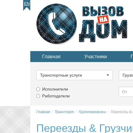
EN
Главная
Участники
Выберите
Выбер
категорию...
катего
Транспортные услуги
Груз
Исполнители
Работодатели
Главная
Транспорт
Грузоперевозки
Переезды & 
Переезды & Грузчи