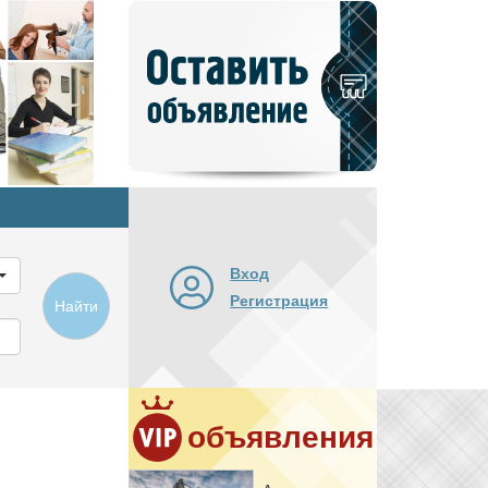
Добавить
новое
объявление
Вход
Регистрация
Найти
объявления