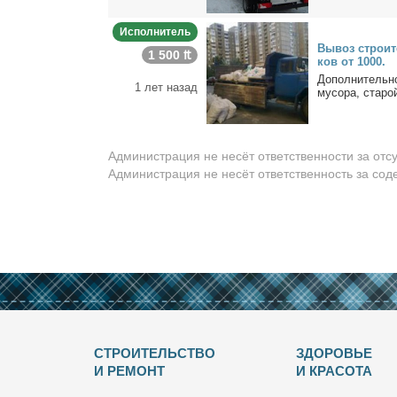
Исполнитель
Вы­воз стро­и­т
1 500 ₶
ков от 1000.
До­пол­ни­тель­но
1 лет назад
му­со­ра, ста­ро
Администрация не несёт ответственности за отс
Администрация не несёт ответственность за со
СТРОИТЕЛЬСТВО
ЗДОРОВЬЕ
И РЕМОНТ
И КРАСОТА