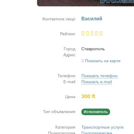
Ва­си­лий
Контактное лицо
Рейтинг
Город
Став­ро­поль
Адрес
Показать на карте
Телефон
Показать телефон
E-mail
Показать e-mail
300 ₶
Цена
Тип объявления
Исполнитель
Категория
Транспортные услуги
Подкатегория
Грузоперевозки