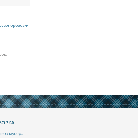
рузоперевозки
ров.
БОРКА
­воз му­со­ра