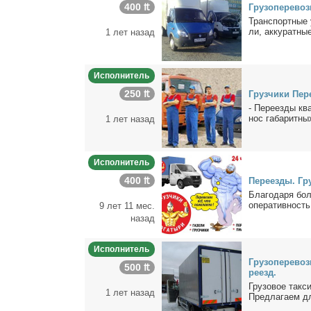
400 ₶
Гру­зо­пе­ре­воз
Транс­порт­ные 
ли, ак­ку­рат­ные
1 лет назад
Исполнитель
250 ₶
Груз­чи­ки Пе­
- Пе­ре­ез­ды кв
нос га­ба­рит­ны
1 лет назад
Исполнитель
400 ₶
Пе­ре­ез­ды. Гру
Бла­го­да­ря бол
опе­ра­тив­ность
9 лет 11 мес.
назад
Исполнитель
Гру­зо­пе­ре­во
500 ₶
ре­езд.
Гру­зо­вое так­си
1 лет назад
Пред­ла­га­ем д