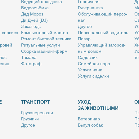
Ве­ду­щий празд­ни­ка
Гор­нич­ная
Др
Ви­део­съём­ка
Гу­вер­нант­ка
Мо
Дед Мо­роз
Об­слу­жи­ва­ю­щий пер­со­
Оз
Ди Джей (DJ)
нал
Са
За­каз еды
Дру­гое
Уб
о сер­ви­са
Ком­пью­тер­ный ма­стер
Пер­со­наль­ный во­ди­тель
Уб
Ре­монт бы­то­вой тех­ни­ки
По­вар
Уб
бро­вей
Ри­ту­аль­ные услу­ги
Управ­ля­ю­щий за­го­род­
Хи
Сбор­ка май­нинг-ферм
ным до­мом
Ух
­лос
Та­ма­да
Са­дов­ник
те
с­ниц
Фо­то­граф
Се­мей­ная па­ра
Услу­ги ня­ни
Услу­ги си­дел­ки
Е
ТРАНСПОРТ
УХОД
О
ЗА ЖИВОТНЫМИ
Гру­зо­пе­ре­воз­ки
Пр
Груз­чи­ки
Ве­те­ри­нар
Пр
Дру­гое
Вы­гул со­бак
Пр
Ку­рьер
Дру­гое
Ре
Лич­ный во­ди­тель
Ки­но­лог