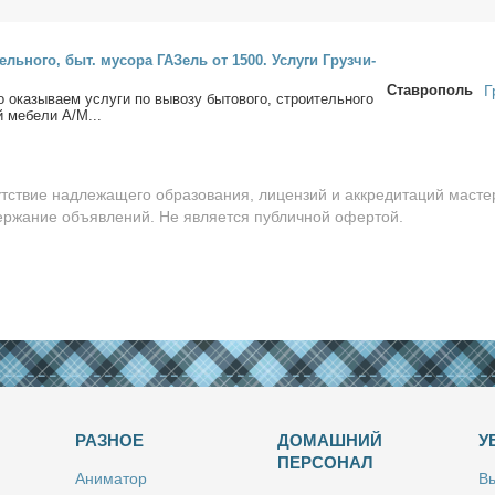
ель­но­го, быт. му­со­ра ГАЗель от 1500. Услу­ги Груз­чи­
Ставрополь
Г
 ока­зы­ва­ем услу­ги по вы­во­зу бы­то­во­го, стро­и­тель­но­го
й ме­бе­ли А/М...
утствие надлежащего образования, лицензий и аккредитаций масте
держание объявлений. Не является публичной офертой.
РАЗНОЕ
ДОМАШНИЙ
У
ПЕРСОНАЛ
Ани­ма­тор
Вы