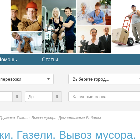
Помощь
Статьи
ите
Выберите
рию...
город...
оперевозки
Выберите город...
Ключевые
₶
₶
слова
Грузчики. Газели. Вывоз мусора. Демонтажные Работы
ки. Газели. Вывоз мусора.