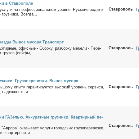
­ки в Став­ро­по­ле
Ставрополь
Г
услу­ги на про­фес­сио­наль­ном уровне! Рус­ские во­ди­те­
 груз­чи­ки. Все­гда...
ре­ез­ды Вы­воз му­со­ра Транс­порт
Ставрополь
Г
ар­тир­ные, офис­ные - Сбор­ку, раз­бор­ку ме­бе­ли - Пе­ре­
х гру­зов (сей­фы,...
з­чи­ки. Гру­зо­пе­ре­воз­ки. Вы­воз му­со­ра
Ставрополь
Г
ь­шо­му опы­ту га­ран­ти­ру­ет­ся вы­со­кий уро­вень сер­ви­са,
, на­деж­ность и...
з­ки ГАЗелью. Ак­ку­рат­ные груз­чи­ки. Квар­тир­ный пе­
Ставрополь
Г
 "Ав­ро­ра" ока­зы­ва­ет услу­ги го­род­ских гру­зо­пе­ре­во­зок.
ля квар­тир­ных и...