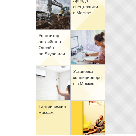
Арен­да
спец­тех­ни­ки
в Москве
Ре­пе­ти­тор
ан­глий­ско­го
Он­лайн
по Skype или..
.
Уста­нов­ка
кон­ди­ци­о­не­ро
в в Москве
Тан­три­че­ский
мас­саж