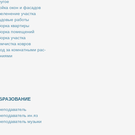
у­гое
й­ка окон и фа­са­дов
е­ле­не­ние участ­ка
­до­вые ра­бо­ты
ор­ка квар­ти­ры
ор­ка по­ме­ще­ний
ор­ка участ­ка
м­чист­ка ков­ров
од за ком­нат­ны­ми рас­
­ни­я­ми
БРАЗОВАНИЕ
е­по­да­ва­тель
е­по­да­ва­тель ин.яз
е­по­да­ва­тель му­зы­ки
­пе­ти­тор