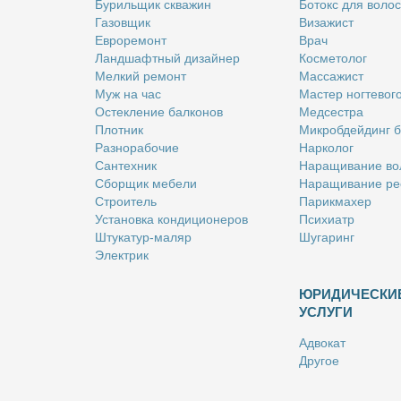
Бу­риль­щик сква­жин
Бо­токс для во­лос
Га­зов­щик
Ви­за­жист
Ев­ро­ре­монт
Врач
Ланд­шафт­ный ди­зай­нер
Кос­ме­то­лог
Мел­кий ре­монт
Мас­са­жист
Муж на час
Ма­стер ног­те­во­г
Остек­ле­ние бал­ко­нов
Мед­сест­ра
Плот­ник
Мик­роб­дей­динг 
Раз­но­ра­бо­чие
Нар­ко­лог
Сан­тех­ник
На­ра­щи­ва­ние во
Сбор­щик ме­бе­ли
На­ра­щи­ва­ние ре
Стро­и­тель
Па­рик­махер
Уста­нов­ка кон­ди­ци­о­не­ров
Пси­хи­атр
Шту­ка­тур-ма­ляр
Шу­га­ринг
Элек­трик
ЮРИДИЧЕСКИ
УСЛУГИ
Адво­кат
Дру­гое
Но­та­ри­ус
Оцен­щик