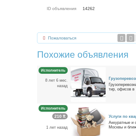
ID объявления
14262
Пожаловаться
Похожие объявления
Исполнитель
Гру­зо­пе­ре­во
8 лет 6 мес.
Гру­зо­пе­ре­воз­
назад
тир, офи­сов в 
Исполнитель
210 ₶
Услу­ги по ква
Ак­ку­рат­ные и 
Моск­вы и бли­ж
1 лет назад