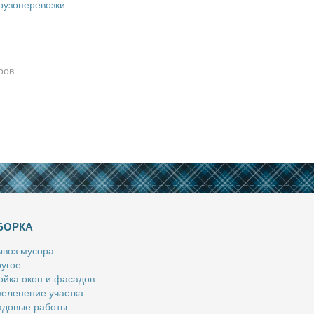
рузоперевозки
ров.
БОРКА
­воз му­со­ра
у­гое
й­ка окон и фа­са­дов
е­ле­не­ние участ­ка
­до­вые ра­бо­ты