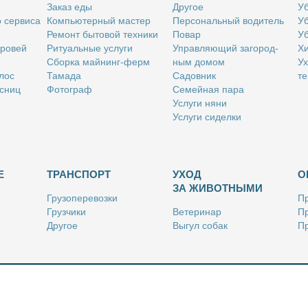
За­каз еды
Дру­гое
Уб
о сер­ви­са
Ком­пью­тер­ный ма­стер
Пер­со­наль­ный во­ди­тель
Уб
Ре­монт бы­то­вой тех­ни­ки
По­вар
Уб
бро­вей
Ри­ту­аль­ные услу­ги
Управ­ля­ю­щий за­го­род­
Хи
Сбор­ка май­нинг-ферм
ным до­мом
Ух
­лос
Та­ма­да
Са­дов­ник
те
с­ниц
Фо­то­граф
Се­мей­ная па­ра
Услу­ги ня­ни
Услу­ги си­дел­ки
Е
ТРАНСПОРТ
УХОД
О
ЗА ЖИВОТНЫМИ
Гру­зо­пе­ре­воз­ки
Пр
Груз­чи­ки
Ве­те­ри­нар
Пр
Дру­гое
Вы­гул со­бак
Пр
Ку­рьер
Дру­гое
Ре
Лич­ный во­ди­тель
Ки­но­лог
Так­си
Стриж­ка жи­вот­ных
Уход за ак­ва­ри­ума­ми