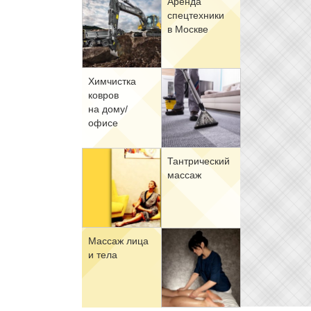
Арен­да
спец­тех­ни­ки
в Москве
Хим­чист­ка
ков­ров
на до­му/
офи­се
Тан­три­че­ский
мас­саж
Мас­саж ли­ца
и те­ла