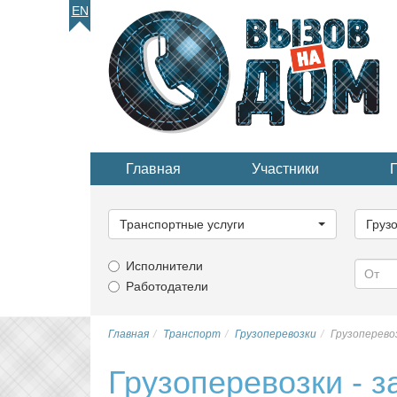
EN
Главная
Участники
Выберите
Выбер
категорию...
катего
Транспортные услуги
Груз
Исполнители
Работодатели
Главная
Транспорт
Грузоперевозки
Грузоперевоз
Грузоперевозки - з