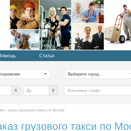
Помощь
Статьи
ите
Выберите
рию...
город...
оперевозки
Выберите город...
Ключевые
₶
₶
слова
ки - заказ грузового такси по Москве
аказ грузового такси по Мо