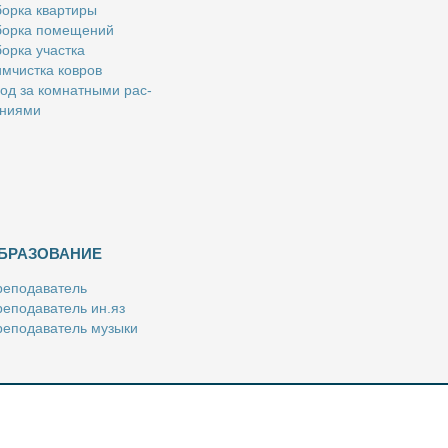
ор­ка квар­ти­ры
ор­ка по­ме­ще­ний
ор­ка участ­ка
м­чист­ка ков­ров
од за ком­нат­ны­ми рас­
­ни­я­ми
БРАЗОВАНИЕ
е­по­да­ва­тель
е­по­да­ва­тель ин.яз
е­по­да­ва­тель му­зы­ки
­пе­ти­тор