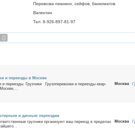
Перевозка пианино, сейфов, банкоматов.
Валентин
Тел. 8-926-897-81-97
з­ки и пе­ре­ез­ды в Москве
Москва
Г
ки и пе­ре­ез­ды. Груз­чи­ки Гру­зо­пе­ре­воз­ки и пе­ре­ез­ды квар­
Москве,...
р­тир­ным и дач­ным пе­ре­ез­дам
Москва
Г
от­вет­ствен­ные груз­чи­ки ор­га­ни­зу­ют ваш пе­ре­езд в пре­де­лах
ай­ше­го...