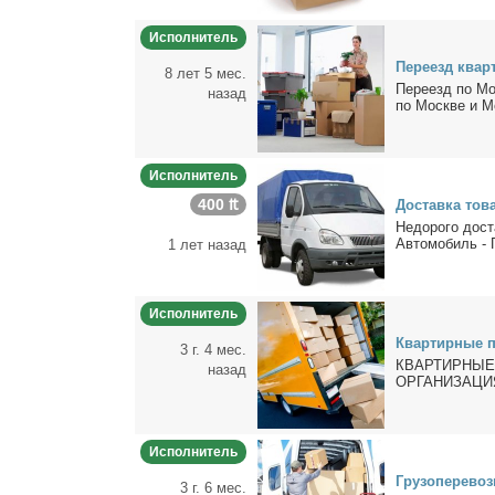
Исполнитель
Пе­ре­езд квар
8 лет 5 мес.
Пе­ре­езд по Мо
назад
по Москве и Мос
Исполнитель
400 ₶
До­став­ка то­в
Недо­ро­го до­ст
Ав­то­мо­биль - 
1 лет назад
Исполнитель
Квар­тир­ные п
3 г. 4 мес.
КВАРТИРНЫЕ
назад
ОРГАНИЗАЦИ
Исполнитель
Гру­зо­пе­ре­воз
3 г. 6 мес.