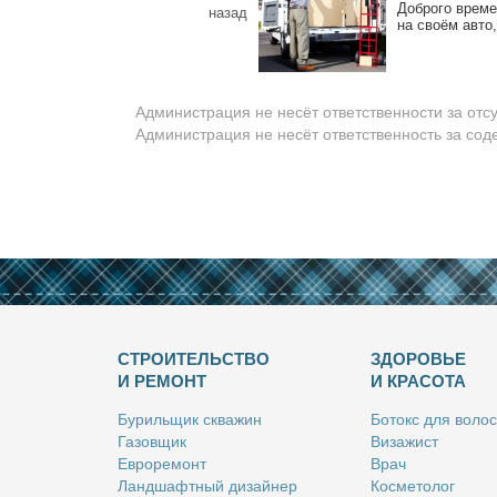
Доб­ро­го вре­ме
назад
на сво­ём ав­то,
Администрация не несёт ответственности за отс
Администрация не несёт ответственность за со
СТРОИТЕЛЬСТВО
ЗДОРОВЬЕ
И РЕМОНТ
И КРАСОТА
Бу­риль­щик сква­жин
Бо­токс для во­лос
Га­зов­щик
Ви­за­жист
Ев­ро­ре­монт
Врач
Ланд­шафт­ный ди­зай­нер
Кос­ме­то­лог