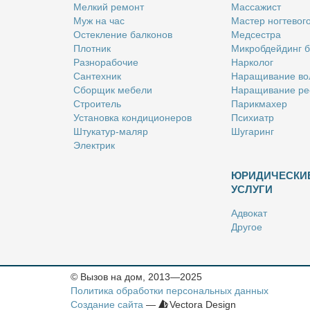
Мел­кий ре­монт
Мас­са­жист
Муж на час
Ма­стер ног­те­во­г
Остек­ле­ние бал­ко­нов
Мед­сест­ра
Плот­ник
Мик­роб­дей­динг 
Раз­но­ра­бо­чие
Нар­ко­лог
Сан­тех­ник
На­ра­щи­ва­ние во
Сбор­щик ме­бе­ли
На­ра­щи­ва­ние ре
Стро­и­тель
Па­рик­махер
Уста­нов­ка кон­ди­ци­о­не­ров
Пси­хи­атр
Шту­ка­тур-ма­ляр
Шу­га­ринг
Элек­трик
ЮРИДИЧЕСКИ
УСЛУГИ
Адво­кат
Дру­гое
Но­та­ри­ус
Оцен­щик
Ри­эл­тор
© Вызов на дом, 2013—2025
Стра­хо­вой агент
Политика обработки персональных данных
Юрист
Создание сайта
—
Vectora Design