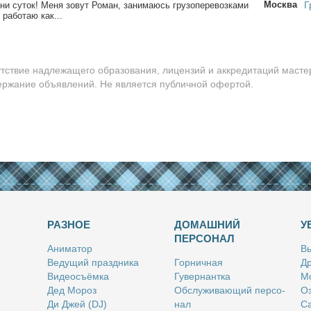
Москва
Г
­ни су­ток! Ме­ня зо­вут Ро­ман, за­ни­ма­юсь гру­зо­пе­ре­воз­ка­ми
 ра­бо­таю как...
утствие надлежащего образования, лицензий и аккредитаций масте
держание объявлений. Не является публичной офертой.
РАЗНОЕ
ДОМАШНИЙ
У
ПЕРСОНАЛ
Ани­ма­тор
Вы
Ве­ду­щий празд­ни­ка
Гор­нич­ная
Др
Ви­део­съём­ка
Гу­вер­нант­ка
Мо
Дед Мо­роз
Об­слу­жи­ва­ю­щий пер­со­
Оз
Ди Джей (DJ)
нал
Са