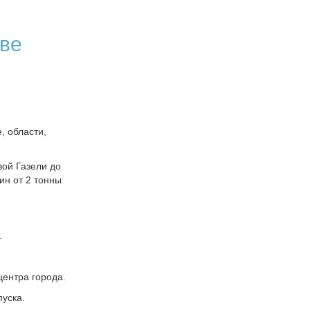
кве
, области,
вой Газели до
ин от 2 тонны
.
центра города.
уска.