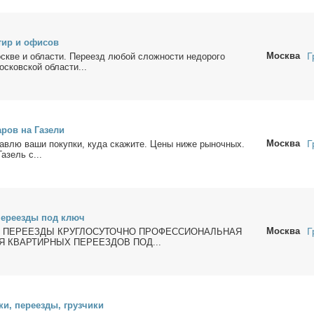
­тир и офи­сов
Москва
Г
скве и об­ла­сти. Пе­ре­езд лю­бой слож­но­сти недо­ро­го
­ков­ской об­ла­сти...
а­ров на Га­зе­ли
Москва
Г
ав­лю ва­ши по­куп­ки, ку­да ска­жи­те. Це­ны ни­же ры­ноч­ных.
Га­зель с...
е­ре­ез­ды под ключ
Москва
Г
 ПЕРЕЕЗДЫ КРУГЛОСУТОЧНО ПРОФЕССИОНАЛЬНАЯ
Я КВАРТИРНЫХ ПЕРЕЕЗДОВ ПОД...
­ки, пе­ре­ез­ды, груз­чи­ки