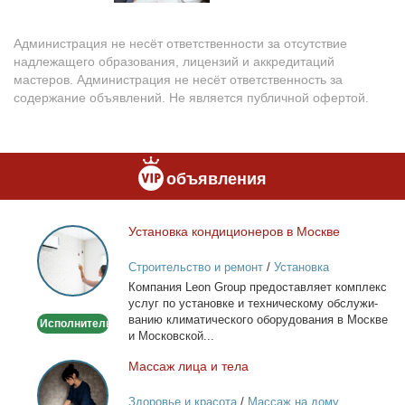
Администрация не несёт ответственности за отсутствие
надлежащего образования, лицензий и аккредитаций
мастеров. Администрация не несёт ответственность за
содержание объявлений. Не является публичной офертой.
объявления
Уста­нов­ка кон­ди­ци­о­не­ров в Москве
Установка
кондиционеров
Строительство и ремонт
/
Установка
в
кондиционеров
Ком­па­ния Leon Group предо­став­ля­ет ком­плекс
Москве
услуг по уста­нов­ке и тех­ни­че­ско­му об­слу­жи­
ва­нию кли­ма­ти­че­ско­го обо­ру­до­ва­ния в Москве
Исполнитель
и Мос­ков­ской...
Мас­саж ли­ца и те­ла
Массаж
лица
Здоровье и красота
/
Массаж на дому