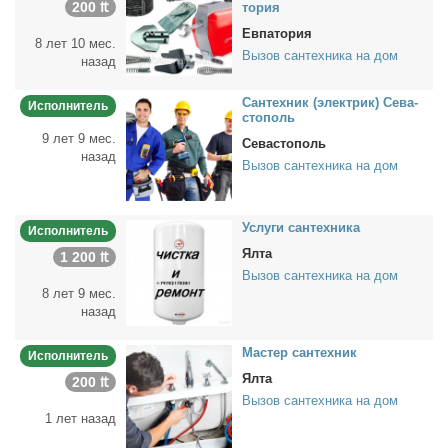
200 ₶
то­рия
Евпатория
8 лет 10 мес.
Вызов сантехника на дом
назад
Сан­тех­ник (элек­трик) Се­ва­
Исполнитель
сто­поль
9 лет 9 мес.
Севастополь
назад
Вызов сантехника на дом
Услу­ги сан­тех­ни­ка
Исполнитель
Ялта
1 200 ₶
Вызов сантехника на дом
8 лет 9 мес.
назад
Ма­стер сан­тех­ник
Исполнитель
Ялта
200 ₶
Вызов сантехника на дом
1 лет назад