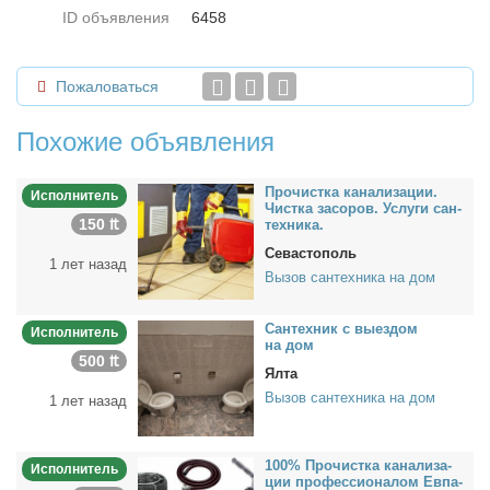
ID объявления
6458
Пожаловаться
Похожие объявления
Про­чист­ка ка­на­ли­за­ции.
Исполнитель
Чист­ка за­со­ров. Услу­ги сан­
150 ₶
тех­ни­ка.
Севастополь
1 лет назад
Вызов сантехника на дом
Сан­тех­ник с вы­ез­дом
Исполнитель
на дом
500 ₶
Ялта
Вызов сантехника на дом
1 лет назад
100% Про­чист­ка ка­на­ли­за­
Исполнитель
ции про­фес­сио­на­лом Ев­па­