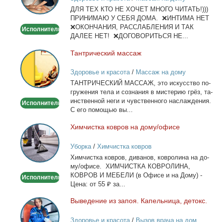
и
ДЛЯ ТЕХ КТО НЕ ХОЧЕТ МНОГО ЧИТАТЬ!)))
тела
ПРИНИМАЮ У СЕБЯ ДОМА. ❌ИНТИМА НЕТ
❌ОКОНЧАНИЯ, РАССЛАБЛЕНИЯ И ТАК
Исполнитель
ДАЛЕЕ НЕТ! ❌ДОГОВОРИТЬСЯ НЕ...
Тан­три­че­ский мас­саж
Тантрический
массаж
Здоровье и красота
/
Массаж на дому
ТАНТРИЧЕСКИЙ МАССАЖ, это ис­кус­ство по­
гру­же­ния те­ла и со­зна­ния в ми­сте­рию грёз, та­
ин­ствен­ной неги и чув­ствен­но­го на­сла­жде­ния.
Исполнитель
С его по­мо­щью вы...
Хим­чист­ка ков­ров на до­му/офи­се
Химчистка
ковров
Уборка
/
Химчистка ковров
на
Хим­чист­ка ков­ров, ди­ва­нов, ков­ро­ли­на на до­
дому/
му/офи­се. ХИМЧИСТКА КОВРОЛИНА,
офисе
КОВРОВ И МЕБЕЛИ (в Офи­се и на До­му) -
Исполнитель
Це­на: от 55 ₽ за...
Вы­ве­де­ние из за­поя. Ка­пель­ни­ца, де­токс.
Выведение
из
Здоровье и красота
/
Вызов врача на дом