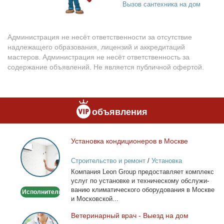
Вызов сантехника на дом
Администрация не несёт ответственности за отсутствие
надлежащего образования, лицензий и аккредитаций
мастеров. Администрация не несёт ответственность за
содержание объявлений. Не является публичной офертой.
объявления
Уста­нов­ка кон­ди­ци­о­не­ров в Москве
Установка
кондиционеров
Строительство и ремонт
/
Установка
в
кондиционеров
Ком­па­ния Leon Group предо­став­ля­ет ком­плекс
Москве
услуг по уста­нов­ке и тех­ни­че­ско­му об­слу­жи­
ва­нию кли­ма­ти­че­ско­го обо­ру­до­ва­ния в Москве
Исполнитель
и Мос­ков­ской...
Ве­те­ри­нар­ный врач - Вы­езд на дом
Ветеринарный