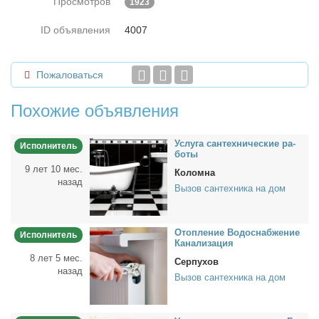
Просмотров
1923
ID объявления
4007
Пожаловаться
Похожие объявления
Услу­га сан­тех­ни­че­ские ра­
Исполнитель
бо­ты
9 лет 10 мес.
Коломна
назад
Вызов сантехника на дом
Отоп­ле­ние Во­до­снаб­же­ние
Исполнитель
Ка­на­ли­за­ция
8 лет 5 мес.
Серпухов
назад
Вызов сантехника на дом