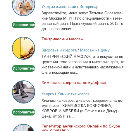
врач
Уход за животными
/
Ветеринар
-
Здрав­ствуй­те, ме­ня зо­вут Та­тья­на Об­ра­зо­ва­
Выезд
ние Москва МГУПП по спе­ци­аль­но­сти - ве­те­
на
ри­нар­ный врач. Прак­ти­ку­ю­щий врач с 2013 го­
Исполнитель
дом
да - на­прав­ле­ния:...
Тан­три­че­ский мас­саж
Тантрический
массаж
Здоровье и красота
/
Массаж на дому
ТАНТРИЧЕСКИЙ МАССАЖ, это ис­кус­ство по­
гру­же­ния те­ла и со­зна­ния в ми­сте­рию грёз, та­
ин­ствен­ной неги и чув­ствен­но­го на­сла­жде­ния.
Исполнитель
С его по­мо­щью вы...
Хим­чист­ка ков­ров на до­му/офи­се
Химчистка
ковров
Уборка
/
Химчистка ковров
на
Хим­чист­ка ков­ров, ди­ва­нов, ков­ро­ли­на на до­
дому/
му/офи­се. ХИМЧИСТКА КОВРОЛИНА,
офисе
КОВРОВ И МЕБЕЛИ (в Офи­се и на До­му) -
Исполнитель
Це­на: от 55 ₽ за...
Ре­пе­ти­тор ан­глий­ско­го Он­лайн по Skype
Репетитор
или WhatsApp