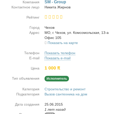
SM - Group
Компания
Контактное лицо
Ни­ки­та Жир­нов
Рейтинг
Город
Че­хов
Адрес
МО, г. Че­хов, ул. Ком­со­моль­ская, 13-а
Офис 105
Показать на карте
Телефон
Показать телефон
E-mail
Показать e-mail
1 000 ₶
Цена
Тип объявления
Исполнитель
Категория
Строительство и ремонт
Подкатегория
Вызов сантехника на дом
Дата создания
25.06.2015
1 лет назад