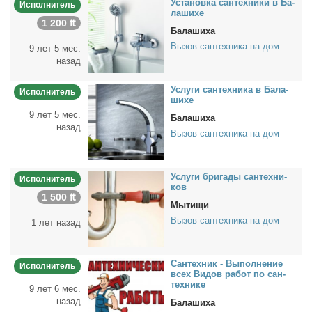
Уста­нов­ка сан­тех­ни­ки в Ба­
Исполнитель
ла­ши­хе
1 200 ₶
Балашиха
Вызов сантехника на дом
9 лет 5 мес.
назад
Услу­ги сан­тех­ни­ка в Ба­ла­
Исполнитель
ши­хе
9 лет 5 мес.
Балашиха
назад
Вызов сантехника на дом
Услу­ги брига­ды сан­тех­ни­
Исполнитель
ков
1 500 ₶
Мытищи
Вызов сантехника на дом
1 лет назад
Сан­тех­ник - Вы­пол­не­ние
Исполнитель
всех Ви­дов ра­бот по сан­
тех­ни­ке
9 лет 6 мес.
назад
Балашиха