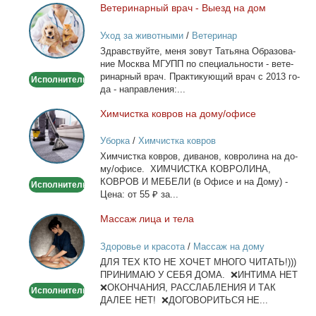
Ве­те­ри­нар­ный врач - Вы­езд на дом
Ветеринарный
врач
Уход за животными
/
Ветеринар
-
Здрав­ствуй­те, ме­ня зо­вут Та­тья­на Об­ра­зо­ва­
Выезд
ние Москва МГУПП по спе­ци­аль­но­сти - ве­те­
на
ри­нар­ный врач. Прак­ти­ку­ю­щий врач с 2013 го­
Исполнитель
дом
да - на­прав­ле­ния:...
Хим­чист­ка ков­ров на до­му/офи­се
Химчистка
ковров
Уборка
/
Химчистка ковров
на
Хим­чист­ка ков­ров, ди­ва­нов, ков­ро­ли­на на до­
дому/
му/офи­се. ХИМЧИСТКА КОВРОЛИНА,
офисе
КОВРОВ И МЕБЕЛИ (в Офи­се и на До­му) -
Исполнитель
Це­на: от 55 ₽ за...
Мас­саж ли­ца и те­ла
Массаж
лица
Здоровье и красота
/
Массаж на дому
и
ДЛЯ ТЕХ КТО НЕ ХОЧЕТ МНОГО ЧИТАТЬ!)))
тела
ПРИНИМАЮ У СЕБЯ ДОМА. ❌ИНТИМА НЕТ
❌ОКОНЧАНИЯ, РАССЛАБЛЕНИЯ И ТАК
Исполнитель
ДАЛЕЕ НЕТ! ❌ДОГОВОРИТЬСЯ НЕ...