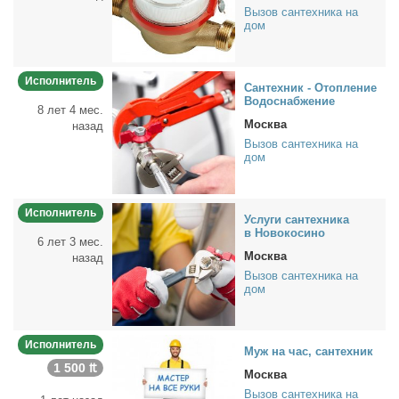
Вызов сантехника на
дом
Исполнитель
Сан­тех­ник - Отоп­ле­ние
Во­до­снаб­же­ние
8 лет 4 мес.
Москва
назад
Вызов сантехника на
дом
Исполнитель
Услу­ги сан­тех­ни­ка
в Но­во­ко­си­но
6 лет 3 мес.
Москва
назад
Вызов сантехника на
дом
Исполнитель
Муж на час, сан­тех­ник
1 500 ₶
Москва
Вызов сантехника на