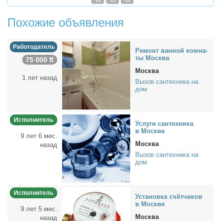
Похожие объявления
Работодатель
Ре­монт ван­ной ком­на­
ты Москва
75 000 ₶
Москва
1 лет назад
Вызов сантехника на
дом
Исполнитель
Услу­ги сан­тех­ни­ка
в Москве
9 лет 6 мес.
Москва
назад
Вызов сантехника на
дом
Исполнитель
Уста­нов­ка счёт­чи­ков
в Москве
9 лет 5 мес.
Москва
назад