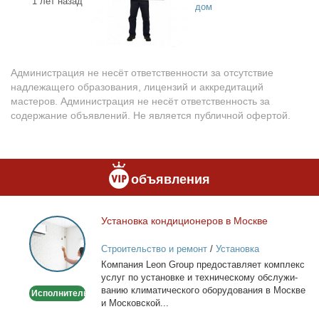
1 лет назад
дом
Администрация не несёт ответственности за отсутствие
надлежащего образования, лицензий и аккредитаций
мастеров. Администрация не несёт ответственность за
содержание объявлений. Не является публичной офертой.
объявления
Уста­нов­ка кон­ди­ци­о­не­ров в Москве
Установка
кондиционеров
Строительство и ремонт
/
Установка
в
кондиционеров
Ком­па­ния Leon Group предо­став­ля­ет ком­плекс
Москве
услуг по уста­нов­ке и тех­ни­че­ско­му об­слу­жи­
ва­нию кли­ма­ти­че­ско­го обо­ру­до­ва­ния в Москве
Исполнитель
и Мос­ков­ской...