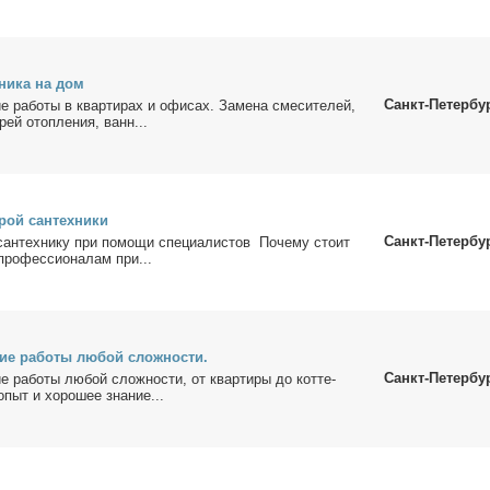
­ни­ка на дом
Санкт-Петербу
ие ра­бо­ты в квар­ти­рах и офи­сах. За­ме­на сме­си­те­лей,
а­рей отоп­ле­ния, ванн...
рой сан­тех­ни­ки
Санкт-Петербу
сан­тех­ни­ку при по­мо­щи спе­ци­а­ли­стов По­че­му сто­ит
про­фес­сио­на­лам при...
кие ра­бо­ты лю­бой слож­но­сти.
Санкт-Петербу
ие ра­бо­ты лю­бой слож­но­сти, от квар­ти­ры до кот­те­
ыт и хо­ро­шее зна­ние...