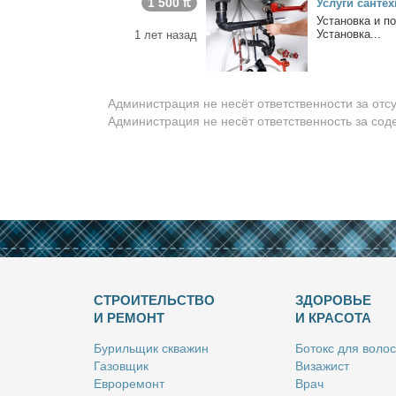
1 500 ₶
Услу­ги сан­тех­
Уста­нов­ка и по
Уста­нов­ка...
1 лет назад
Администрация не несёт ответственности за отс
Администрация не несёт ответственность за со
СТРОИТЕЛЬСТВО
ЗДОРОВЬЕ
И РЕМОНТ
И КРАСОТА
Бу­риль­щик сква­жин
Бо­токс для во­лос
Га­зов­щик
Ви­за­жист
Ев­ро­ре­монт
Врач