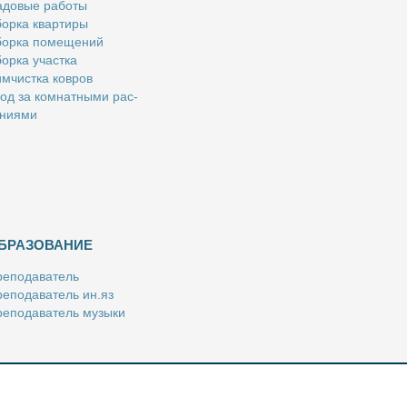
­до­вые ра­бо­ты
ор­ка квар­ти­ры
ор­ка по­ме­ще­ний
ор­ка участ­ка
м­чист­ка ков­ров
од за ком­нат­ны­ми рас­
­ни­я­ми
БРАЗОВАНИЕ
е­по­да­ва­тель
е­по­да­ва­тель ин.яз
е­по­да­ва­тель му­зы­ки
­пе­ти­тор