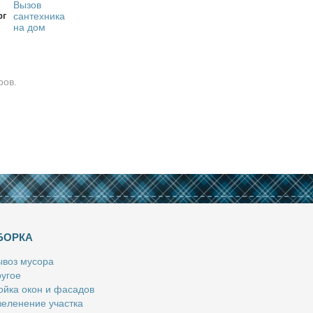
Вызов
рг
сантехника
на дом
ров.
БОРКА
­воз му­со­ра
у­гое
й­ка окон и фа­са­дов
е­ле­не­ние участ­ка