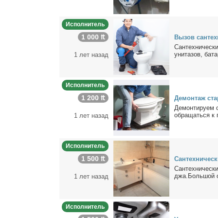
Исполнитель
1 000 ₶
Вы­зов сан­тех
Сан­тех­ни­че­ск
уни­та­зов, ба­т
1 лет назад
Исполнитель
1 200 ₶
Де­мон­таж ста­
Де­мон­ти­ру­ем 
об­ра­щать­ся к 
1 лет назад
Исполнитель
1 500 ₶
Сан­тех­ни­че­с
Сан­тех­ни­че­ск
джа.Боль­шой оп
1 лет назад
Исполнитель