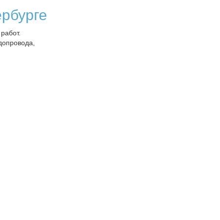
ербурге
работ.
допровода,