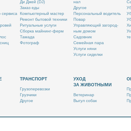
Ди Джей (DJ)
нал
Са
За­каз еды
Дру­гое
Уб
о сер­ви­са
Ком­пью­тер­ный ма­стер
Пер­со­наль­ный во­ди­тель
Уб
Ре­монт бы­то­вой тех­ни­ки
По­вар
Уб
бро­вей
Ри­ту­аль­ные услу­ги
Управ­ля­ю­щий за­го­род­
Хи
Сбор­ка май­нинг-ферм
ным до­мом
Ух
­лос
Та­ма­да
Са­дов­ник
те
с­ниц
Фо­то­граф
Се­мей­ная па­ра
Услу­ги ня­ни
Услу­ги си­дел­ки
Е
ТРАНСПОРТ
УХОД
О
ЗА ЖИВОТНЫМИ
Гру­зо­пе­ре­воз­ки
Пр
Груз­чи­ки
Ве­те­ри­нар
Пр
Дру­гое
Вы­гул со­бак
Пр
Ку­рьер
Дру­гое
Ре
Лич­ный во­ди­тель
Ки­но­лог
Так­си
Стриж­ка жи­вот­ных
Уход за ак­ва­ри­ума­ми