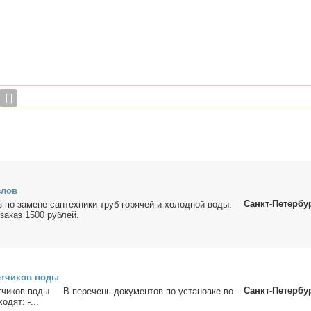
­лов
Санкт-Петербу
 по за­мене сан­тех­ни­ки труб го­ря­чей и хо­лод­ной во­ды.
за­каз 1500 руб­лей.
ет­чи­ков во­ды
Санкт-Петербу
т­чи­ков во­ды В пе­ре­чень до­ку­мен­тов по уста­нов­ке во­
о­дят: -...