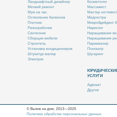
Ланд­шафт­ный ди­зай­нер
Кос­ме­то­лог
Мел­кий ре­монт
Мас­са­жист
Муж на час
Ма­стер ног­те­во­г
Остек­ле­ние бал­ко­нов
Мед­сест­ра
Плот­ник
Мик­роб­дей­динг 
Раз­но­ра­бо­чие
Нар­ко­лог
Сан­тех­ник
На­ра­щи­ва­ние во
Сбор­щик ме­бе­ли
На­ра­щи­ва­ние ре
Стро­и­тель
Па­рик­махер
Уста­нов­ка кон­ди­ци­о­не­ров
Пси­хи­атр
Шту­ка­тур-ма­ляр
Шу­га­ринг
Элек­трик
ЮРИДИЧЕСКИ
УСЛУГИ
Адво­кат
Дру­гое
Но­та­ри­ус
Оцен­щик
Ри­эл­тор
© Вызов на дом, 2013—2025
Стра­хо­вой агент
Политика обработки персональных данных
Юрист