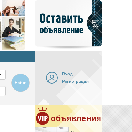
Добавить
новое
объявление
Вход
Регистрация
Найти
объявления