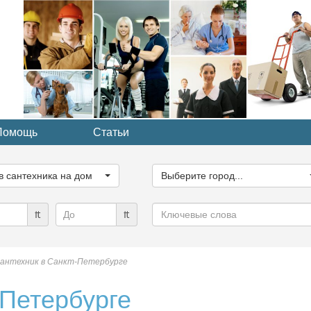
Помощь
Статьи
ите
Выберите
рию...
город...
в сантехника на дом
Выберите город...
Ключевые
₶
₶
слова
антехник в Санкт-Петербурге
-Петербурге