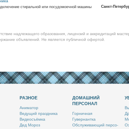
ни­ка
Санкт-Петербу
д­клю­че­ние сти­раль­ной или по­су­до­мо­еч­ной ма­ши­ны
утствие надлежащего образования, лицензий и аккредитаций масте
держание объявлений. Не является публичной офертой.
РАЗНОЕ
ДОМАШНИЙ
У
ПЕРСОНАЛ
Ани­ма­тор
Вы
Ве­ду­щий празд­ни­ка
Гор­нич­ная
Др
Ви­део­съём­ка
Гу­вер­нант­ка
Мо
Дед Мо­роз
Об­слу­жи­ва­ю­щий пер­со­
Оз