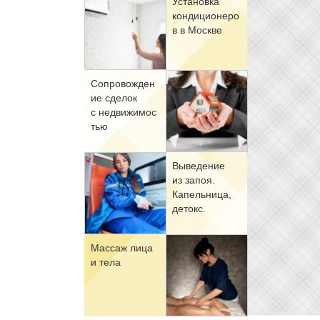
Уста­нов­ка
кон­ди­ци­о­не­ро
в в Москве
Со­про­вож­де­н
ие сде­лок
с недви­жи­мо­с
тью
Вы­ве­де­ние
из за­поя.
Ка­пель­ни­ца,
де­токс.
Мас­саж ли­ца
и те­ла