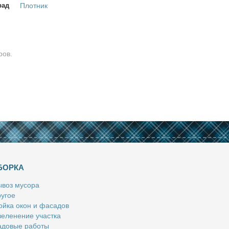
рад
Плотник
ров.
БОРКА
­воз му­со­ра
у­гое
й­ка окон и фа­са­дов
е­ле­не­ние участ­ка
­до­вые ра­бо­ты