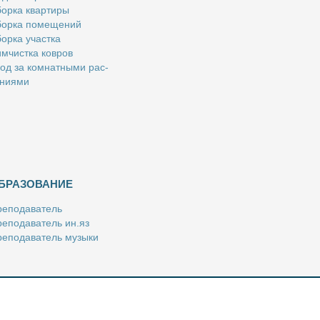
ор­ка квар­ти­ры
ор­ка по­ме­ще­ний
ор­ка участ­ка
м­чист­ка ков­ров
од за ком­нат­ны­ми рас­
­ни­я­ми
БРАЗОВАНИЕ
е­по­да­ва­тель
е­по­да­ва­тель ин.яз
е­по­да­ва­тель му­зы­ки
­пе­ти­тор