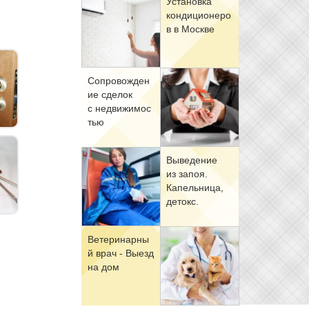
Уста­нов­ка
кон­ди­ци­о­не­ро
в в Москве
Со­про­вож­де­н
ие сде­лок
с недви­жи­мо­с
тью
Вы­ве­де­ние
из за­поя.
Ка­пель­ни­ца,
де­токс.
Ве­те­ри­нар­ны
й врач - Вы­езд
на дом