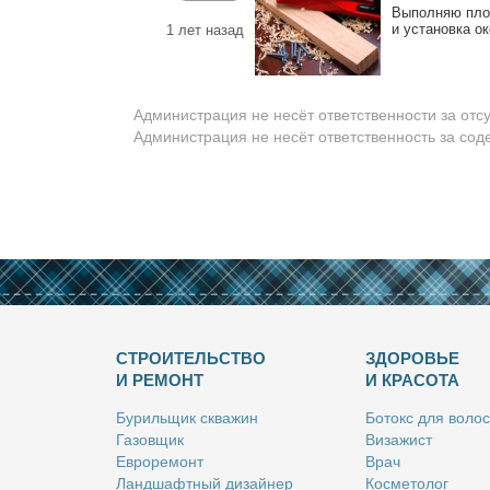
Вы­пол­няю плот­
и уста­нов­ка ок
1 лет назад
Администрация не несёт ответственности за отс
Администрация не несёт ответственность за со
СТРОИТЕЛЬСТВО
ЗДОРОВЬЕ
И РЕМОНТ
И КРАСОТА
Бу­риль­щик сква­жин
Бо­токс для во­лос
Га­зов­щик
Ви­за­жист
Ев­ро­ре­монт
Врач
Ланд­шафт­ный ди­зай­нер
Кос­ме­то­лог