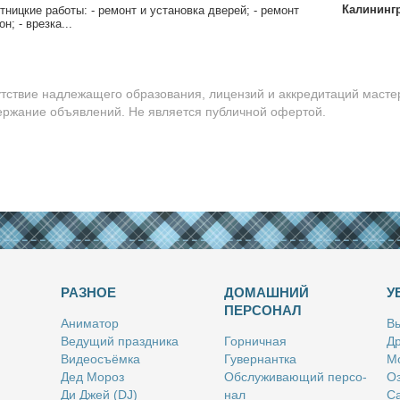
Калининг
ниц­кие ра­бо­ты: - ре­монт и уста­нов­ка две­рей; - ре­монт
он; - врез­ка...
утствие надлежащего образования, лицензий и аккредитаций масте
держание объявлений. Не является публичной офертой.
РАЗНОЕ
ДОМАШНИЙ
У
ПЕРСОНАЛ
Ани­ма­тор
Вы
Ве­ду­щий празд­ни­ка
Гор­нич­ная
Др
Ви­део­съём­ка
Гу­вер­нант­ка
Мо
Дед Мо­роз
Об­слу­жи­ва­ю­щий пер­со­
Оз
Ди Джей (DJ)
нал
Са