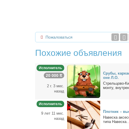
Пожаловаться
Похожие объявления
Исполнитель
Сру­бы, кар­ка
20 000 ₶
оне Л.О.
Стрель­цо­во-Ки
2 г. 3 мес.
мон­ту, внут­рен
назад
Исполнитель
Плот­ник – вы
9 лет 11 мес.
На­вес­ка ак­сес
назад
ти­па На­вес­ка..