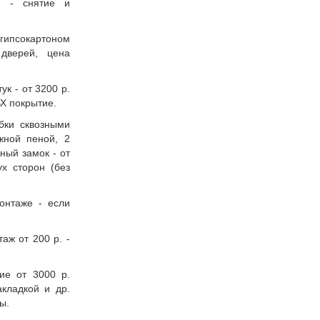
ю - снятие и
ипсокартоном
дверей, цена
ук - от 3200 р.
Х покрытие.
бки сквозными
жной пеной, 2
ный замок - от
ух сторон (без
онтаже - если
аж от 200 р. -
ие от 3000 р.
акладкой и др.
ы.