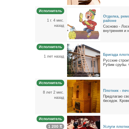
Исполнитель
От­дел­ка, ре­
1 г. 4 мес.
рай­оне
назад
Сос­но­во - Ло­с
внут­рен­няя и н
Исполнитель
Бри­га­да плот
1 лет назад
Рус­ские стро­и
Ру­бим сру­бы. С
Исполнитель
Плот­ник - печ
8 лет 2 мес.
Пред­ла­гаю сво
назад
бе­се­док. Кро­в
Исполнитель
1 200 ₶
Услу­ги плот­ни