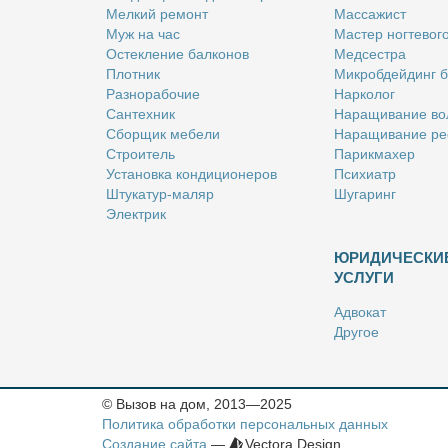
Мел­кий ре­монт
Мас­са­жист
Муж на час
Ма­стер ног­те­во­г
Остек­ле­ние бал­ко­нов
Мед­сест­ра
Плот­ник
Мик­роб­дей­динг 
Раз­но­ра­бо­чие
Нар­ко­лог
Сан­тех­ник
На­ра­щи­ва­ние во
Сбор­щик ме­бе­ли
На­ра­щи­ва­ние ре
Стро­и­тель
Па­рик­махер
Уста­нов­ка кон­ди­ци­о­не­ров
Пси­хи­атр
Шту­ка­тур-ма­ляр
Шу­га­ринг
Элек­трик
ЮРИДИЧЕСКИ
УСЛУГИ
Адво­кат
Дру­гое
Но­та­ри­ус
Оцен­щик
Ри­эл­тор
© Вызов на дом, 2013—2025
Стра­хо­вой агент
Политика обработки персональных данных
Юрист
Создание сайта
—
Vectora Design