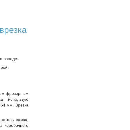
врезка
го-западе.
ерей.
ным фрезерным
ка использую
.64 мм. Врезка
петель замка,
а коробочного