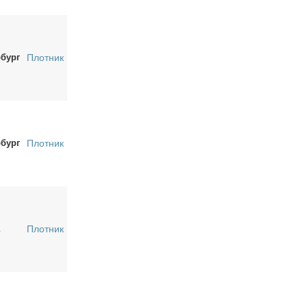
рбург
Плотник
рбург
Плотник
Плотник