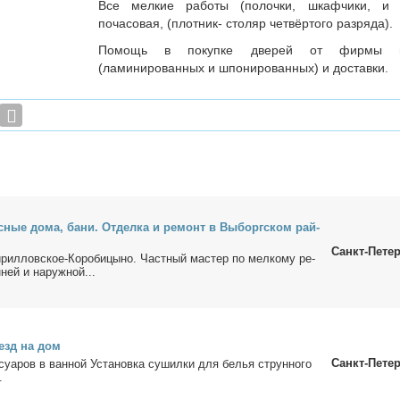
Все мелкие работы (полочки, шкафчики, и 
почасовая, (плотник- столяр четвёртого разряда).
Помощь в покупке дверей от фирмы пр
(ламинированных и шпонированных) и доставки.
с­ные до­ма, ба­ни. От­дел­ка и ре­монт в Вы­борг­ском рай­
Санкт-Пете
­рил­лов­ское-Ко­ро­би­цы­но. Част­ный ма­стер по мел­ко­му ре­
­ней и на­руж­ной...
­езд на дом
Санкт-Пете
­су­а­ров в ван­ной Уста­нов­ка су­шил­ки для бе­лья струн­но­го
.