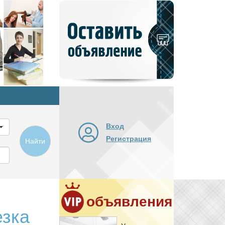
Добавить
новое
объявление
Вход
Регистрация
Найти
объявления
езка