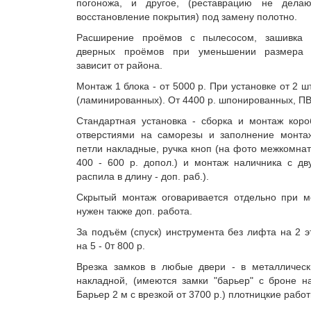
погоножа, и другое, (реставрацию не дела
восстановление покрытия) под замену полотно.
Расширение проёмов с пылесосом, зашивка г
дверных проёмов при уменьшении размера 
зависит от района.
Монтаж 1 блока - от 5000 р. При установке от 2 шт
(ламинированных). От 4400 р. шпонированных, ПВ
Стандартная установка - сборка и монтаж коро
отверстиями на саморезы и заполнение монта
петли накладные, ручка кноп (на фото межкомнат
400 - 600 р. допол.) и монтаж наличника с дв
распила в длину - доп. раб.).
Скрытый монтаж оговаривается отдельно при м
нужен также доп. работа.
За подъём (спуск) инструмента без лифта на 2 эт
на 5 - 0т 800 р.
Врезка замков в любые двери - в металлическ
накладной, (имеются замки "барьер" с броне н
Барьер 2 м с врезкой от 3700 р.) плотницкие работ