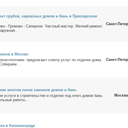
монт сру­бов, кар­кас­ных до­мов и бань в При­озер­ском
Санкт-Пете
е­во - Гро­мо­во - Са­пер­ное. Част­ный ма­стер. Мел­кий ре­монт,
а­руж­ная...
­ни­ков в Москве
Санкт-Пете
­те­ли-плот­ни­ки пред­ла­га­ют спектр услуг по от­дел­ке до­ма.
о­би­ра­ем...
­ник мон­таж пе­чек ка­ми­нов до­мов и бань
Москва
и услу­ги в стро­и­тель­стве и от­дел­ке под ключ до­мов бань
ель­ные ра­бо­ты...
­ка в Ка­ли­нин­гра­де