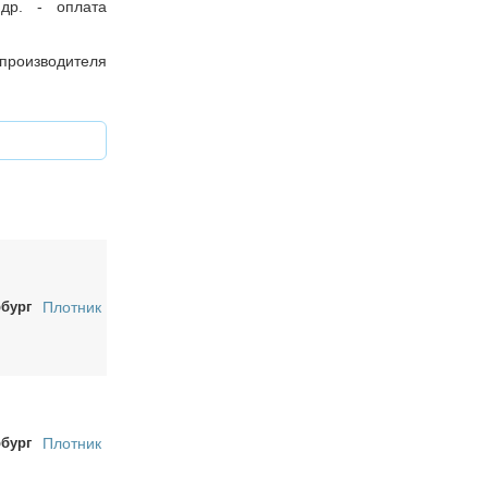
др. - оплата
оизводителя
рбург
Плотник
рбург
Плотник