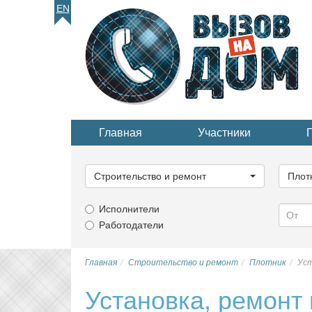
EN
Главная
Участники
Выберите
Выбер
категорию...
катего
Строительство и ремонт
Плот
Исполнители
Работодатели
Главная
Строительство и ремонт
Плотник
Уст
Установка, ремонт