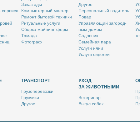
За­каз еды
Дру­гое
Уб
о сер­ви­са
Ком­пью­тер­ный ма­стер
Пер­со­наль­ный во­ди­тель
Уб
Ре­монт бы­то­вой тех­ни­ки
По­вар
Уб
бро­вей
Ри­ту­аль­ные услу­ги
Управ­ля­ю­щий за­го­род­
Хи
Сбор­ка май­нинг-ферм
ным до­мом
Ух
­лос
Та­ма­да
Са­дов­ник
те
с­ниц
Фо­то­граф
Се­мей­ная па­ра
Услу­ги ня­ни
Услу­ги си­дел­ки
Е
ТРАНСПОРТ
УХОД
О
ЗА ЖИВОТНЫМИ
Гру­зо­пе­ре­воз­ки
Пр
Груз­чи­ки
Ве­те­ри­нар
Пр
Дру­гое
Вы­гул со­бак
Пр
Ку­рьер
Дру­гое
Ре
Лич­ный во­ди­тель
Ки­но­лог
Так­си
Стриж­ка жи­вот­ных
Уход за ак­ва­ри­ума­ми