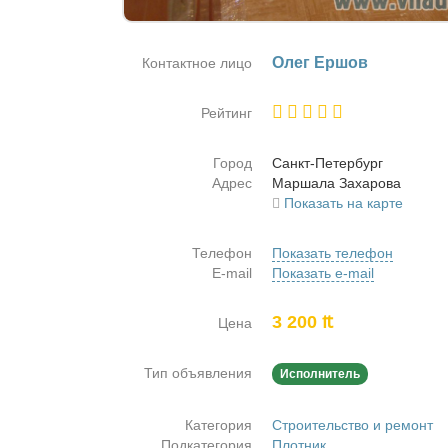
Олег Ер­шов
Контактное лицо
Рейтинг
Город
Санкт-Пе­тер­бург
Адрес
Мар­ша­ла За­ха­ро­ва
Показать на карте
Телефон
Показать телефон
E-mail
Показать e-mail
3 200 ₶
Цена
Тип объявления
Исполнитель
Категория
Строительство и ремонт
Подкатегория
Плотник