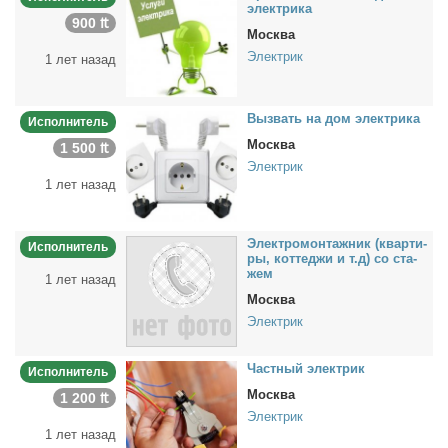
элек­три­ка
900 ₶
Москва
Электрик
1 лет назад
Вы­звать на дом элек­три­ка
Исполнитель
Москва
1 500 ₶
Электрик
1 лет назад
Элек­тро­мон­таж­ник (квар­ти­
Исполнитель
ры, кот­те­джи и т.д) со ста­
жем
1 лет назад
Москва
Электрик
Част­ный элек­трик
Исполнитель
Москва
1 200 ₶
Электрик
1 лет назад