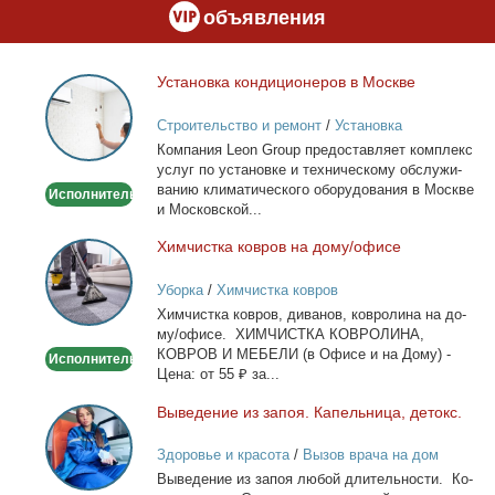
объявления
Уста­нов­ка кон­ди­ци­о­не­ров в Москве
Установка
кондиционеров
Строительство и ремонт
/
Установка
в
кондиционеров
Ком­па­ния Leon Group предо­став­ля­ет ком­плекс
Москве
услуг по уста­нов­ке и тех­ни­че­ско­му об­слу­жи­
ва­нию кли­ма­ти­че­ско­го обо­ру­до­ва­ния в Москве
Исполнитель
и Мос­ков­ской...
Хим­чист­ка ков­ров на до­му/офи­се
Химчистка
ковров
Уборка
/
Химчистка ковров
на
Хим­чист­ка ков­ров, ди­ва­нов, ков­ро­ли­на на до­
дому/
му/офи­се. ХИМЧИСТКА КОВРОЛИНА,
офисе
КОВРОВ И МЕБЕЛИ (в Офи­се и на До­му) -
Исполнитель
Це­на: от 55 ₽ за...
Вы­ве­де­ние из за­поя. Ка­пель­ни­ца, де­токс.
Выведение
из
Здоровье и красота
/
Вызов врача на дом
запоя.
Вы­ве­де­ние из за­поя лю­бой дли­тель­но­сти. Ко­
Капельница,