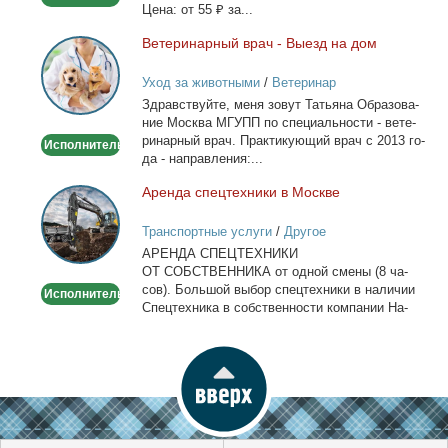
Це­на: от 55 ₽ за...
Ве­те­ри­нар­ный врач - Вы­езд на дом
Ветеринарный
врач
Уход за животными
/
Ветеринар
-
Здрав­ствуй­те, ме­ня зо­вут Та­тья­на Об­ра­зо­ва­
Выезд
ние Москва МГУПП по спе­ци­аль­но­сти - ве­те­
на
ри­нар­ный врач. Прак­ти­ку­ю­щий врач с 2013 го­
Исполнитель
дом
да - на­прав­ле­ния:...
Арен­да спец­тех­ни­ки в Москве
Аренда
спецтехники
Транспортные услуги
/
Другое
в
АРЕНДА СПЕЦТЕХНИКИ
Москве
ОТ СОБСТВЕННИКА от од­ной сме­ны (8 ча­
сов). Боль­шой вы­бор спец­тех­ни­ки в на­ли­чии
Исполнитель
Спец­тех­ни­ка в соб­ствен­но­сти ком­па­нии На­
лич­ный...