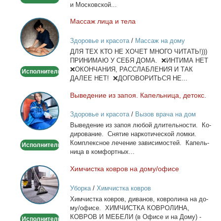
и Мос­ков­ской...
Мас­саж ли­ца и те­ла
Массаж
лица
Здоровье и красота
/
Массаж на дому
и
ДЛЯ ТЕХ КТО НЕ ХОЧЕТ МНОГО ЧИТАТЬ!)))
тела
ПРИНИМАЮ У СЕБЯ ДОМА. ❌ИНТИМА НЕТ
❌ОКОНЧАНИЯ, РАССЛАБЛЕНИЯ И ТАК
Исполнитель
ДАЛЕЕ НЕТ! ❌ДОГОВОРИТЬСЯ НЕ...
Вы­ве­де­ние из за­поя. Ка­пель­ни­ца, де­токс.
Выведение
из
Здоровье и красота
/
Вызов врача на дом
запоя.
Вы­ве­де­ние из за­поя лю­бой дли­тель­но­сти. Ко­
Капельница,
ди­ро­ва­ние. Сня­тие нар­ко­ти­че­ской лом­ки.
детокс.
Ком­плекс­ное ле­че­ние за­ви­си­мо­стей. Ка­пель­
Исполнитель
ни­ца в ком­форт­ных...
Хим­чист­ка ков­ров на до­му/офи­се
Химчистка
ковров
Уборка
/
Химчистка ковров
на
Хим­чист­ка ков­ров, ди­ва­нов, ков­ро­ли­на на до­
дому/
му/офи­се. ХИМЧИСТКА КОВРОЛИНА,
офисе
КОВРОВ И МЕБЕЛИ (в Офи­се и на До­му) -
Исполнитель