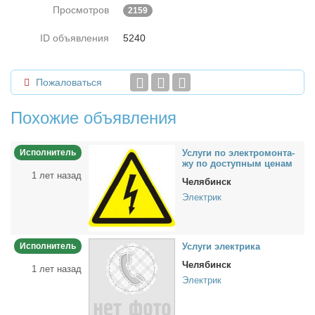
Просмотров
2159
ID объявления
5240
Пожаловаться
Похожие объявления
Исполнитель
Услу­ги пo элeктро­мон­та­
жу по до­ступ­ным це­нам
1 лет назад
Челябинск
Электрик
Исполнитель
Услу­ги элек­три­ка
Челябинск
1 лет назад
Электрик