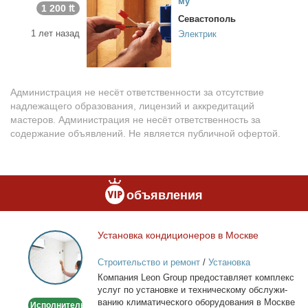
му
1 200 ₶
Севастополь
1 лет назад
Электрик
Администрация не несёт ответственности за отсутствие
надлежащего образования, лицензий и аккредитаций
мастеров. Администрация не несёт ответственность за
содержание объявлений. Не является публичной офертой.
объявления
Уста­нов­ка кон­ди­ци­о­не­ров в Москве
Установка
кондиционеров
Строительство и ремонт
/
Установка
в
кондиционеров
Ком­па­ния Leon Group предо­став­ля­ет ком­плекс
Москве
услуг по уста­нов­ке и тех­ни­че­ско­му об­слу­жи­
ва­нию кли­ма­ти­че­ско­го обо­ру­до­ва­ния в Москве
Исполнитель