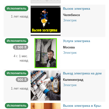
Исполнитель
Вы­зов элек­три­ка
Челябинск
1 лет назад
Электрик
Исполнитель
Услу­ги элек­три­ка
1 500 ₶
Москва
Электрик
4 г. 1 мес.
назад
Исполнитель
Вы­езд элек­три­ка на дом
900 ₶
Калининград
Электрик
1 лет назад
Исполнитель
Вы­зов элек­три­ка в Кры­