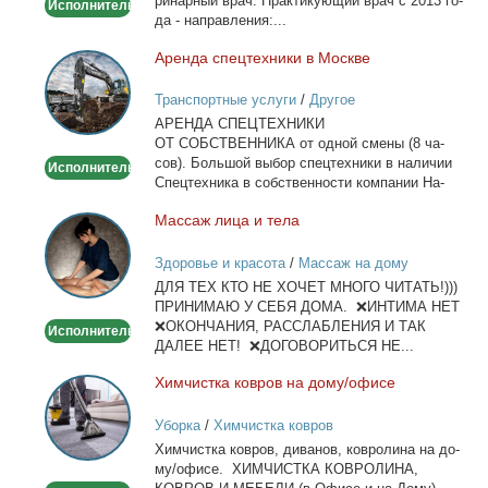
ри­нар­ный врач. Прак­ти­ку­ю­щий врач с 2013 го­
Исполнитель
дом
да - на­прав­ле­ния:...
Арен­да спец­тех­ни­ки в Москве
Аренда
спецтехники
Транспортные услуги
/
Другое
в
АРЕНДА СПЕЦТЕХНИКИ
Москве
ОТ СОБСТВЕННИКА от од­ной сме­ны (8 ча­
сов). Боль­шой вы­бор спец­тех­ни­ки в на­ли­чии
Исполнитель
Спец­тех­ни­ка в соб­ствен­но­сти ком­па­нии На­
лич­ный...
Мас­саж ли­ца и те­ла
Массаж
лица
Здоровье и красота
/
Массаж на дому
и
ДЛЯ ТЕХ КТО НЕ ХОЧЕТ МНОГО ЧИТАТЬ!)))
тела
ПРИНИМАЮ У СЕБЯ ДОМА. ❌ИНТИМА НЕТ
❌ОКОНЧАНИЯ, РАССЛАБЛЕНИЯ И ТАК
Исполнитель
ДАЛЕЕ НЕТ! ❌ДОГОВОРИТЬСЯ НЕ...
Хим­чист­ка ков­ров на до­му/офи­се
Химчистка
ковров
Уборка
/
Химчистка ковров
на
Хим­чист­ка ков­ров, ди­ва­нов, ков­ро­ли­на на до­
дому/
му/офи­се. ХИМЧИСТКА КОВРОЛИНА,
офисе