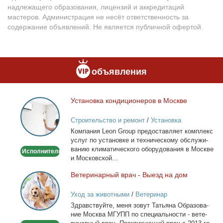
надлежащего образования, лицензий и аккредитаций
мастеров. Администрация не несёт ответственность за
содержание объявлений. Не является публичной офертой.
объявления
Уста­нов­ка кон­ди­ци­о­не­ров в Москве
Установка
кондиционеров
Строительство и ремонт
/
Установка
в
кондиционеров
Ком­па­ния Leon Group предо­став­ля­ет ком­плекс
Москве
услуг по уста­нов­ке и тех­ни­че­ско­му об­слу­жи­
ва­нию кли­ма­ти­че­ско­го обо­ру­до­ва­ния в Москве
Исполнитель
и Мос­ков­ской...
Ве­те­ри­нар­ный врач - Вы­езд на дом
Ветеринарный
врач
Уход за животными
/
Ветеринар
-
Здрав­ствуй­те, ме­ня зо­вут Та­тья­на Об­ра­зо­ва­
Выезд
ние Москва МГУПП по спе­ци­аль­но­сти - ве­те­
на