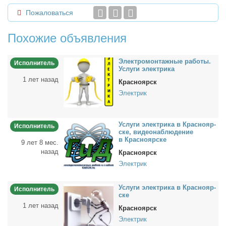
Пожаловаться
Похожие объявления
Элек­тро­мон­таж­ные ра­бо­ты.
Исполнитель
Услу­ги элек­три­ка
1 лет назад
Красноярск
Электрик
Услу­ги элек­три­ка в Крас­но­яр­
Исполнитель
ске, ви­део­на­блю­де­ние
в Крас­но­яр­ске
9 лет 8 мес.
назад
Красноярск
Электрик
Услу­ги элек­три­ка в Крас­но­яр­
Исполнитель
ске
1 лет назад
Красноярск
Электрик