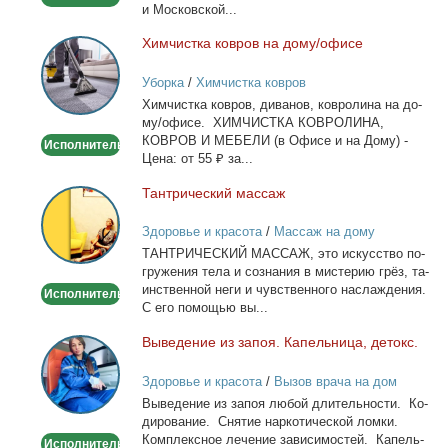
и Мос­ков­ской...
Хим­чист­ка ков­ров на до­му/офи­се
Химчистка
ковров
Уборка
/
Химчистка ковров
на
Хим­чист­ка ков­ров, ди­ва­нов, ков­ро­ли­на на до­
дому/
му/офи­се. ХИМЧИСТКА КОВРОЛИНА,
офисе
КОВРОВ И МЕБЕЛИ (в Офи­се и на До­му) -
Исполнитель
Це­на: от 55 ₽ за...
Тан­три­че­ский мас­саж
Тантрический
массаж
Здоровье и красота
/
Массаж на дому
ТАНТРИЧЕСКИЙ МАССАЖ, это ис­кус­ство по­
гру­же­ния те­ла и со­зна­ния в ми­сте­рию грёз, та­
ин­ствен­ной неги и чув­ствен­но­го на­сла­жде­ния.
Исполнитель
С его по­мо­щью вы...
Вы­ве­де­ние из за­поя. Ка­пель­ни­ца, де­токс.
Выведение
из
Здоровье и красота
/
Вызов врача на дом
запоя.
Вы­ве­де­ние из за­поя лю­бой дли­тель­но­сти. Ко­
Капельница,
ди­ро­ва­ние. Сня­тие нар­ко­ти­че­ской лом­ки.
детокс.
Ком­плекс­ное ле­че­ние за­ви­си­мо­стей. Ка­пель­
Исполнитель