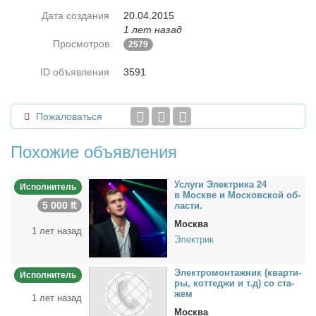
Дата создания
20.04.2015
1 лет назад
Просмотров
2579
ID объявления
3591
Пожаловаться
Похожие объявления
Услу­ги Элек­три­ка 24
Исполнитель
в Москве и Мос­ков­ской об­
5 000 ₶
ла­сти.
Москва
1 лет назад
Электрик
Элек­тро­мон­таж­ник (квар­ти­
Исполнитель
ры, кот­те­джи и т.д) со ста­
жем
1 лет назад
Москва