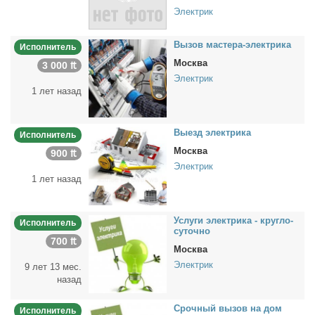
Электрик
Вы­зов ма­сте­ра-элек­три­ка
Исполнитель
Москва
3 000 ₶
Электрик
1 лет назад
Вы­езд элек­три­ка
Исполнитель
Москва
900 ₶
Электрик
1 лет назад
Услу­ги элек­три­ка - круг­ло­
Исполнитель
су­точ­но
700 ₶
Москва
Электрик
9 лет 13 мес.
назад
Сроч­ный вы­зов на дом
Исполнитель