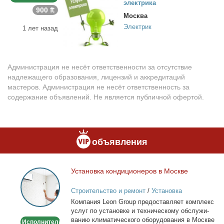
элек­три­ка
900 ₶
Москва
Электрик
1 лет назад
Администрация не несёт ответственности за отсутствие
надлежащего образования, лицензий и аккредитаций
мастеров. Администрация не несёт ответственность за
содержание объявлений. Не является публичной офертой.
объявления
Уста­нов­ка кон­ди­ци­о­не­ров в Москве
Установка
кондиционеров
Строительство и ремонт
/
Установка
в
кондиционеров
Ком­па­ния Leon Group предо­став­ля­ет ком­плекс
Москве
услуг по уста­нов­ке и тех­ни­че­ско­му об­слу­жи­
ва­нию кли­ма­ти­че­ско­го обо­ру­до­ва­ния в Москве
Исполнитель