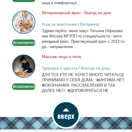
ни­ца в ком­форт­ных...
Ве­те­ри­нар­ный врач - Вы­езд на дом
Ветеринарный
врач
Уход за животными
/
Ветеринар
-
Здрав­ствуй­те, ме­ня зо­вут Та­тья­на Об­ра­зо­ва­
Выезд
ние Москва МГУПП по спе­ци­аль­но­сти - ве­те­
на
ри­нар­ный врач. Прак­ти­ку­ю­щий врач с 2013 го­
Исполнитель
дом
да - на­прав­ле­ния:...
Мас­саж ли­ца и те­ла
Массаж
лица
Здоровье и красота
/
Массаж на дому
и
ДЛЯ ТЕХ КТО НЕ ХОЧЕТ МНОГО ЧИТАТЬ!)))
тела
ПРИНИМАЮ У СЕБЯ ДОМА. ❌ИНТИМА НЕТ
❌ОКОНЧАНИЯ, РАССЛАБЛЕНИЯ И ТАК
Исполнитель
ДАЛЕЕ НЕТ! ❌ДОГОВОРИТЬСЯ НЕ...