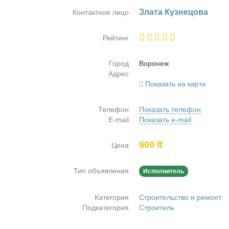
Зла­та Куз­не­цо­ва
Контактное лицо
Рейтинг
Город
Во­ро­неж
Адрес
Показать на карте
Телефон
Показать телефон
E-mail
Показать e-mail
900 ₶
Цена
Тип объявления
Исполнитель
Категория
Строительство и ремонт
Подкатегория
Строитель