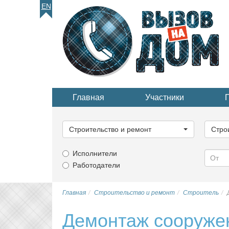
EN
Главная
Участники
Выберите
Выбер
категорию...
катего
Строительство и ремонт
Стро
Исполнители
Работодатели
Главная
Строительство и ремонт
Строитель
Демонтаж сооружен