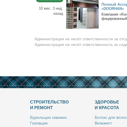
Пол­ный Ас­сор
10 мес. 3 нед.
«DOORHAN»
назад
Ком­па­ния «Кон
фи­ци­ро­ван­ный
Администрация не несёт ответственности за отс
Администрация не несёт ответственность за со
СТРОИТЕЛЬСТВО
ЗДОРОВЬЕ
И РЕМОНТ
И КРАСОТА
Бу­риль­щик сква­жин
Бо­токс для во­лос
Га­зов­щик
Ви­за­жист