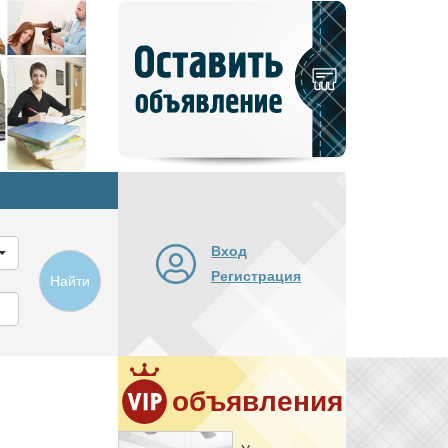
Добавить
новое
объявление
Вход
Регистрация
Найти
объявления