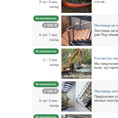
сти на...
8 лет 8 мес.
назад
Исполнитель
2 500 ₶
Лест­ни­ца на м
Лест­ни­цы на ме
рии Под об­шив­
8 лет 7 мес.
назад
Исполнитель
Рас­чист­ка тер
2 г. 3 мес.
Мы пред­ла­га­ем
назад
вьев, ку­стар­ни
Исполнитель
2 500 ₶
Лест­ни­цы ме­т
Пред­ла­га­ем ус
нич­ных кон­стр
8 лет 8 мес.
назад
Исполнитель