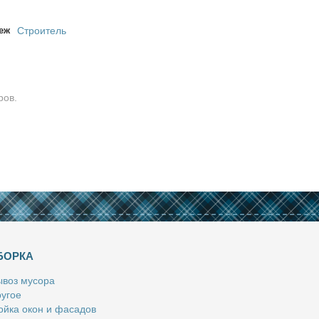
еж
Строитель
ров.
БОРКА
­воз му­со­ра
у­гое
й­ка окон и фа­са­дов