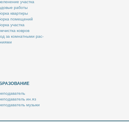
е­ле­не­ние участ­ка
­до­вые ра­бо­ты
ор­ка квар­ти­ры
ор­ка по­ме­ще­ний
ор­ка участ­ка
м­чист­ка ков­ров
од за ком­нат­ны­ми рас­
­ни­я­ми
БРАЗОВАНИЕ
е­по­да­ва­тель
е­по­да­ва­тель ин.яз
е­по­да­ва­тель му­зы­ки
­пе­ти­тор