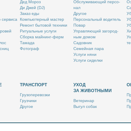
Дед Мо­роз
Об­слу­жи­ва­ю­щий пер­со­
Оз
Ди Джей (DJ)
нал
Са
За­каз еды
Дру­гое
Уб
о сер­ви­са
Ком­пью­тер­ный ма­стер
Пер­со­наль­ный во­ди­тель
Уб
Ре­монт бы­то­вой тех­ни­ки
По­вар
Уб
бро­вей
Ри­ту­аль­ные услу­ги
Управ­ля­ю­щий за­го­род­
Хи
Сбор­ка май­нинг-ферм
ным до­мом
Ух
­лос
Та­ма­да
Са­дов­ник
те
с­ниц
Фо­то­граф
Се­мей­ная па­ра
Услу­ги ня­ни
Услу­ги си­дел­ки
Е
ТРАНСПОРТ
УХОД
О
ЗА ЖИВОТНЫМИ
Гру­зо­пе­ре­воз­ки
Пр
Груз­чи­ки
Ве­те­ри­нар
Пр
Дру­гое
Вы­гул со­бак
Пр
Ку­рьер
Дру­гое
Ре
Лич­ный во­ди­тель
Ки­но­лог
Так­си
Стриж­ка жи­вот­ных
Уход за ак­ва­ри­ума­ми