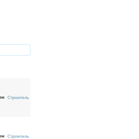
еж
Строитель
еж
Строитель