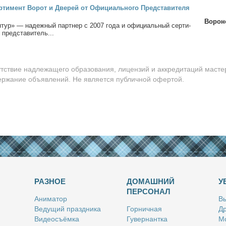
­ти­мент Во­рот и Две­рей от Офи­ци­аль­но­го Пред­ста­ви­те­ля
Ворон
­тур» — на­деж­ный парт­нер с 2007 го­да и офи­ци­аль­ный сер­ти­
 пред­ста­ви­тель...
утствие надлежащего образования, лицензий и аккредитаций масте
держание объявлений. Не является публичной офертой.
РАЗНОЕ
ДОМАШНИЙ
У
ПЕРСОНАЛ
Ани­ма­тор
Вы
Ве­ду­щий празд­ни­ка
Гор­нич­ная
Др
Ви­део­съём­ка
Гу­вер­нант­ка
Мо