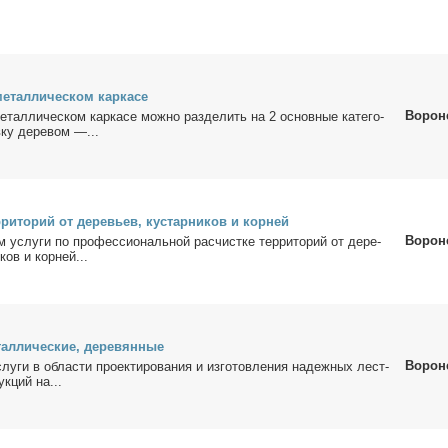
е­тал­ли­че­ском кар­ка­се
Ворон
­тал­ли­че­ском кар­ка­се мож­но раз­де­лить на 2 ос­нов­ные ка­те­го­
ку де­ре­вом —...
­ри­то­рий от де­ре­вьев, ку­стар­ни­ков и кор­ней
Ворон
 услу­ги по про­фес­сио­наль­ной рас­чист­ке тер­ри­то­рий от де­ре­
­ков и кор­ней...
ал­ли­че­ские, де­ре­вян­ные
Ворон
лу­ги в об­ла­сти про­ек­ти­ро­ва­ния и из­го­тов­ле­ния на­деж­ных лест­
ук­ций на...