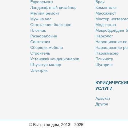
Ев­ро­ре­монт
Врач
Ланд­шафт­ный ди­зай­нер
Кос­ме­то­лог
Мел­кий ре­монт
Мас­са­жист
Муж на час
Ма­стер ног­те­во­г
Остек­ле­ние бал­ко­нов
Мед­сест­ра
Плот­ник
Мик­роб­дей­динг 
Раз­но­ра­бо­чие
Нар­ко­лог
Сан­тех­ник
На­ра­щи­ва­ние во
Сбор­щик ме­бе­ли
На­ра­щи­ва­ние ре
Стро­и­тель
Па­рик­махер
Уста­нов­ка кон­ди­ци­о­не­ров
Пси­хи­атр
Шту­ка­тур-ма­ляр
Шу­га­ринг
Элек­трик
ЮРИДИЧЕСКИ
УСЛУГИ
Адво­кат
Дру­гое
Но­та­ри­ус
Оцен­щик
Ри­эл­тор
© Вызов на дом, 2013—2025
Стра­хо­вой агент