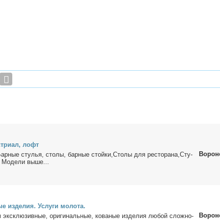
т­ри­ал, лофт
Ворон
рные сту­лья, сто­лы, бар­ные стой­ки,Сто­лы для ре­сто­ра­на,Сту­
 Мо­де­ли вы­ше...
ые из­де­лия. Услу­ги мо­ло­та.
Ворон
ем экс­клю­зив­ные, ори­ги­наль­ные, ко­ва­ные из­де­лия лю­бой слож­но­