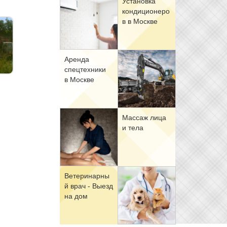
Уста­нов­ка
кон­ди­ци­о­не­ро
в в Москве
Арен­да
спец­тех­ни­ки
в Москве
Мас­саж ли­ца
и те­ла
Ве­те­ри­нар­ны
й врач - Вы­езд
на дом