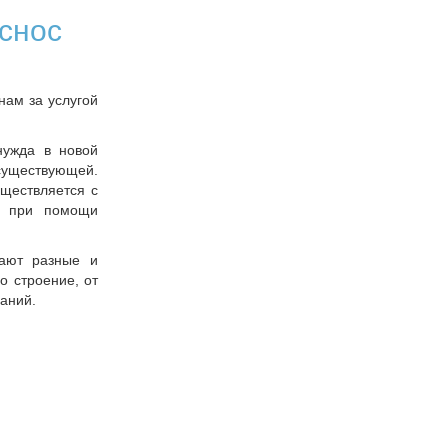
снос
нам за услугой
нужда в новой
существующей.
ществляется с
и при помощи
ают разные и
о строение, от
даний.