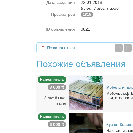
Дата создания
22.01.2018
8 лет 7 мес. назад
Просмотров
1815
ID объявления
9821
Пожаловаться
Похожие объявления
Исполнитель
3 000 ₶
Ме­бель ин­дас
Ме­бель лофтБа
лья, стел­ла­жи
8 лет 8 мес.
назад
Исполнитель
3 000 ₶
Куз­ня. Ко­ва­н
Из­го­тав­ли­ва­