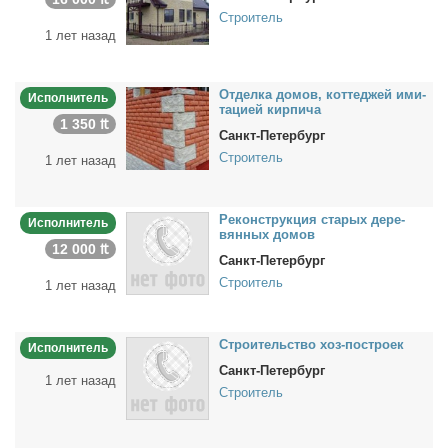
Строитель
1 лет назад
От­дел­ка до­мов, кот­те­джей ими­
Исполнитель
та­ци­ей кир­пи­ча
1 350 ₶
Санкт-Петербург
Строитель
1 лет назад
Ре­кон­струк­ция ста­рых де­ре­
Исполнитель
вян­ных до­мов
12 000 ₶
Санкт-Петербург
Строитель
1 лет назад
Стро­и­тель­ство хоз-по­стро­ек
Исполнитель
Санкт-Петербург
1 лет назад
Строитель