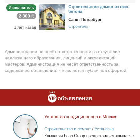
Стро­и­тель­ство до­мов из га­зо­
Исполнитель
бе­то­на
2 300 ₶
Санкт-Петербург
Строитель
1 лет назад
Администрация не несёт ответственности за отсутствие
надлежащего образования, лицензий и аккредитаций
мастеров. Администрация не несёт ответственность за
содержание объявлений. Не является публичной офертой.
объявления
Уста­нов­ка кон­ди­ци­о­не­ров в Москве
Установка
кондиционеров
Строительство и ремонт
/
Установка
в
кондиционеров
Ком­па­ния Leon Group предо­став­ля­ет ком­плекс
Москве