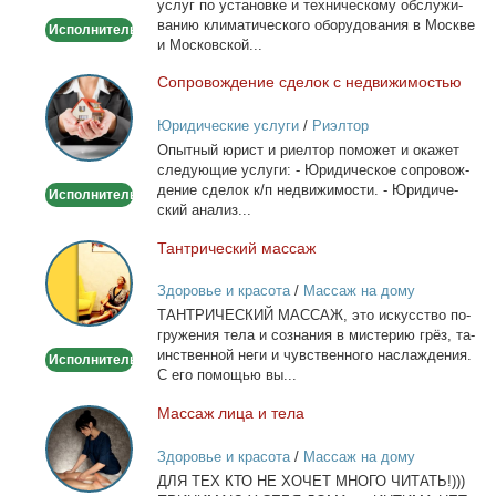
услуг по уста­нов­ке и тех­ни­че­ско­му об­слу­жи­
ва­нию кли­ма­ти­че­ско­го обо­ру­до­ва­ния в Москве
Исполнитель
и Мос­ков­ской...
Со­про­вож­де­ние сде­лок с недви­жи­мо­стью
Сопровождение
сделок
Юридические услуги
/
Риэлтор
с
Опыт­ный юрист и ри­ел­тор по­мо­жет и ока­жет
недвижимостью
сле­ду­ю­щие услу­ги: - Юри­ди­че­ское со­про­вож­
де­ние сде­лок к/п недви­жи­мо­сти. - Юри­ди­че­
Исполнитель
ский ана­лиз...
Тан­три­че­ский мас­саж
Тантрический
массаж
Здоровье и красота
/
Массаж на дому
ТАНТРИЧЕСКИЙ МАССАЖ, это ис­кус­ство по­
гру­же­ния те­ла и со­зна­ния в ми­сте­рию грёз, та­
ин­ствен­ной неги и чув­ствен­но­го на­сла­жде­ния.
Исполнитель
С его по­мо­щью вы...
Мас­саж ли­ца и те­ла
Массаж
лица
Здоровье и красота
/
Массаж на дому
и
ДЛЯ ТЕХ КТО НЕ ХОЧЕТ МНОГО ЧИТАТЬ!)))
тела