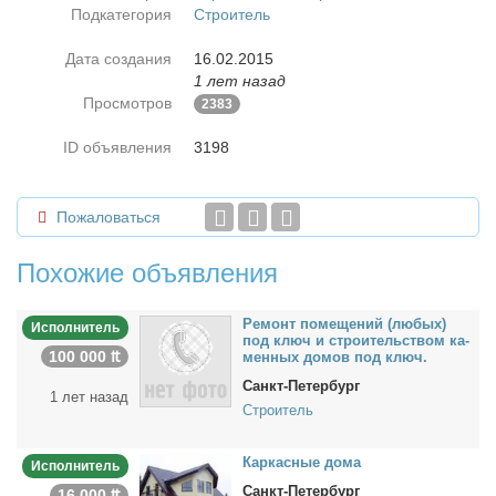
Подкатегория
Строитель
Дата создания
16.02.2015
1 лет назад
Просмотров
2383
ID объявления
3198
Пожаловаться
Похожие объявления
Ре­монт по­ме­ще­ний (лю­бых)
Исполнитель
под ключ и стро­и­тель­ством ка­
100 000 ₶
мен­ных до­мов под ключ.
Санкт-Петербург
1 лет назад
Строитель
Кар­кас­ные до­ма
Исполнитель
Санкт-Петербург
16 000 ₶