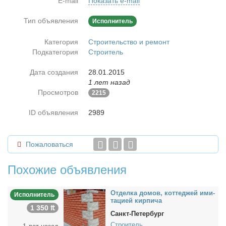
E-mail
Показать e-mail
Тип объявления
Исполнитель
Категория
Строительство и ремонт
Подкатегория
Строитель
Дата создания
28.01.2015
1 лет назад
Просмотров
2215
ID объявления
2989
Пожаловаться
Похожие объявления
От­дел­ка до­мов, кот­те­джей ими­
Исполнитель
та­ци­ей кир­пи­ча
1 350 ₶
Санкт-Петербург
Строитель