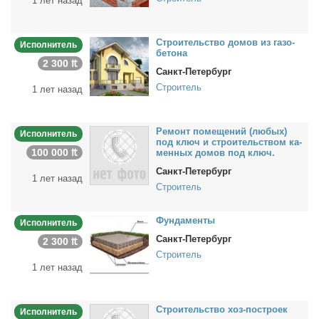
1 лет назад
Стро­и­тель­ство до­мов из га­зо­
Исполнитель
бе­то­на
2 300 ₶
Санкт-Петербург
Строитель
1 лет назад
Ре­монт по­ме­ще­ний (лю­бых)
Исполнитель
под ключ и стро­и­тель­ством ка­
100 000 ₶
мен­ных до­мов под ключ.
Санкт-Петербург
1 лет назад
Строитель
Фун­да­мен­ты
Исполнитель
Санкт-Петербург
2 300 ₶
Строитель
1 лет назад
Стро­и­тель­ство хоз-по­стро­ек
Исполнитель