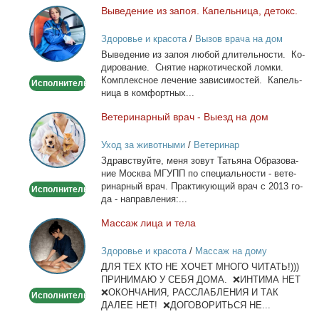
Вы­ве­де­ние из за­поя. Ка­пель­ни­ца, де­токс.
Выведение
из
Здоровье и красота
/
Вызов врача на дом
запоя.
Вы­ве­де­ние из за­поя лю­бой дли­тель­но­сти. Ко­
Капельница,
ди­ро­ва­ние. Сня­тие нар­ко­ти­че­ской лом­ки.
детокс.
Ком­плекс­ное ле­че­ние за­ви­си­мо­стей. Ка­пель­
Исполнитель
ни­ца в ком­форт­ных...
Ве­те­ри­нар­ный врач - Вы­езд на дом
Ветеринарный
врач
Уход за животными
/
Ветеринар
-
Здрав­ствуй­те, ме­ня зо­вут Та­тья­на Об­ра­зо­ва­
Выезд
ние Москва МГУПП по спе­ци­аль­но­сти - ве­те­
на
ри­нар­ный врач. Прак­ти­ку­ю­щий врач с 2013 го­
Исполнитель
дом
да - на­прав­ле­ния:...
Мас­саж ли­ца и те­ла
Массаж
лица
Здоровье и красота
/
Массаж на дому
и
ДЛЯ ТЕХ КТО НЕ ХОЧЕТ МНОГО ЧИТАТЬ!)))
тела
ПРИНИМАЮ У СЕБЯ ДОМА. ❌ИНТИМА НЕТ
❌ОКОНЧАНИЯ, РАССЛАБЛЕНИЯ И ТАК
Исполнитель
ДАЛЕЕ НЕТ! ❌ДОГОВОРИТЬСЯ НЕ...