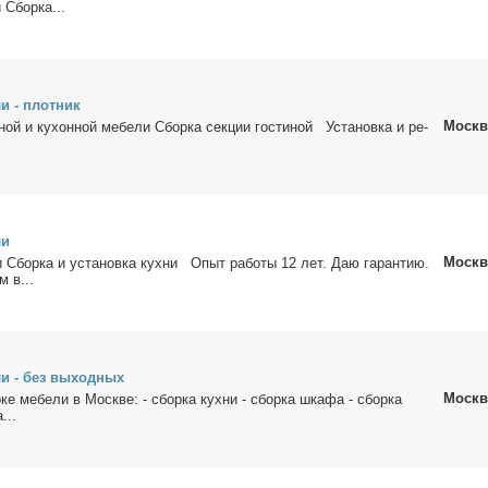
 Сбор­ка...
ли - плот­ник
Москв
ной и ку­хон­ной ме­бе­ли Сбор­ка сек­ции го­сти­ной Уста­нов­ка и ре­
ли
Москв
и Сбор­ка и уста­нов­ка кух­ни Опыт ра­бо­ты 12 лет. Даю га­ран­тию.
м в...
ли - без вы­ход­ных
Москв
­ке ме­бе­ли в Москве: - сбор­ка кух­ни - сбор­ка шка­фа - сбор­ка
...