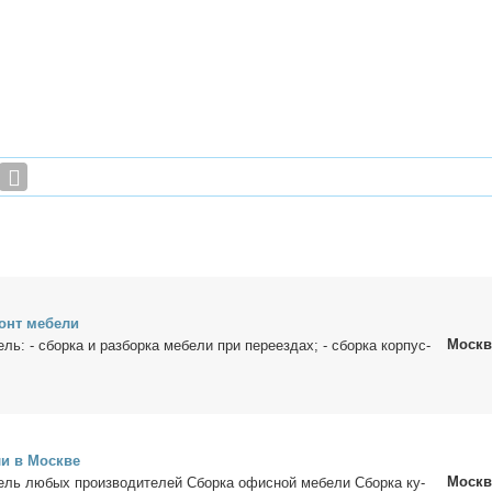
онт ме­бе­ли
Москв
ель: - сбор­ка и раз­бор­ка ме­бе­ли при пе­ре­ез­дах; - сбор­ка кор­пус­
­ли в Москве
Москв
бель лю­бых про­из­во­ди­те­лей Сбор­ка офис­ной ме­бе­ли Сбор­ка ку­