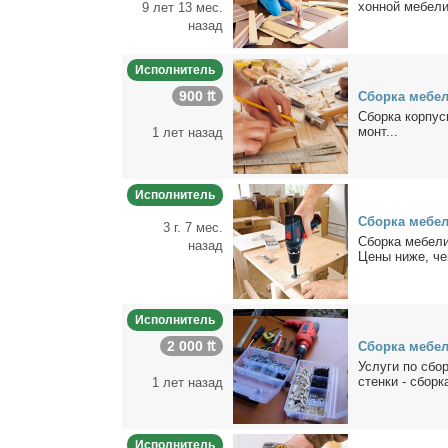
хон­ной ме­бе­ли
9 лет 13 мес.
назад
Исполнитель
900 ₶
Сбор­ка ме­бе­
Сбор­ка кор­пус­
монт...
1 лет назад
Исполнитель
Сбор­ка ме­бе­
3 г. 7 мес.
Сбор­ка ме­бе­л
назад
Це­ны ни­же, че
Исполнитель
2 000 ₶
Сбор­ка ме­бе­
Услу­ги по сбор
стен­ки - сбор­ка
1 лет назад
Исполнитель