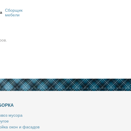
Сборщик
а
мебели
ров.
БОРКА
­воз му­со­ра
у­гое
й­ка окон и фа­са­дов