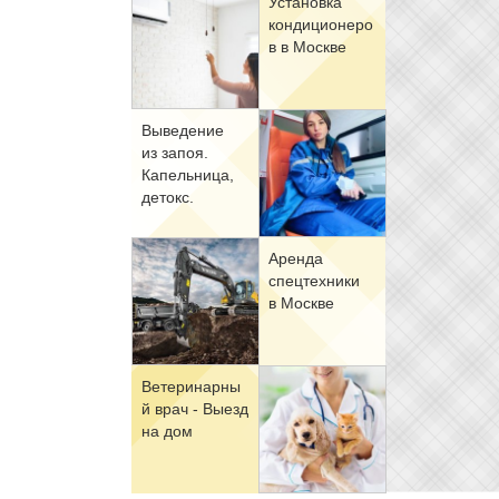
Уста­нов­ка
кон­ди­ци­о­не­ро
в в Москве
Вы­ве­де­ние
из за­поя.
Ка­пель­ни­ца,
де­токс.
Арен­да
спец­тех­ни­ки
в Москве
Ве­те­ри­нар­ны
й врач - Вы­езд
на дом