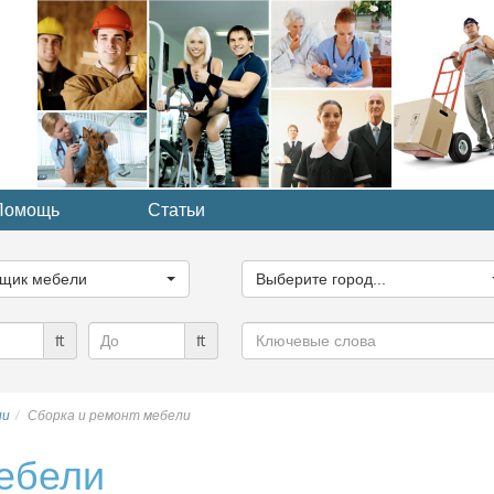
Помощь
Статьи
ите
Выберите
рию...
город...
щик мебели
Выберите город...
Ключевые
₶
₶
слова
ли
Сборка и ремонт мебели
ебели