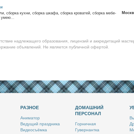
ли
Москв
и, сбор­ка кух­ни, сбор­ка шка­фа, сбор­ка кро­ва­тей, сбор­ка ме­бе­
 умею...
утствие надлежащего образования, лицензий и аккредитаций масте
держание объявлений. Не является публичной офертой.
РАЗНОЕ
ДОМАШНИЙ
У
ПЕРСОНАЛ
Ани­ма­тор
Вы
Ве­ду­щий празд­ни­ка
Гор­нич­ная
Др
Ви­део­съём­ка
Гу­вер­нант­ка
Мо