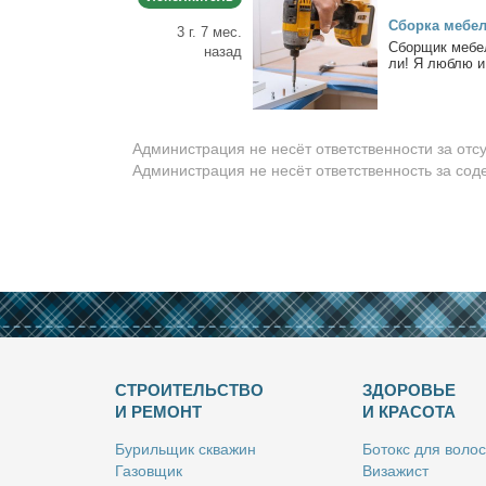
Сбор­ка ме­бе­
3 г. 7 мес.
Сбор­щик ме­бе­л
назад
ли! Я люб­лю и
Администрация не несёт ответственности за отс
Администрация не несёт ответственность за со
СТРОИТЕЛЬСТВО
ЗДОРОВЬЕ
И РЕМОНТ
И КРАСОТА
Бу­риль­щик сква­жин
Бо­токс для во­лос
Га­зов­щик
Ви­за­жист