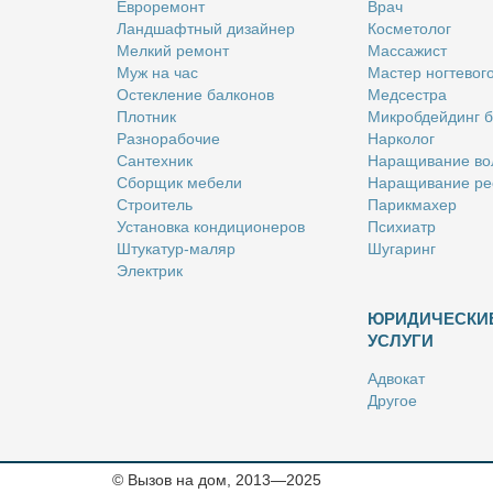
Ев­ро­ре­монт
Врач
Ланд­шафт­ный ди­зай­нер
Кос­ме­то­лог
Мел­кий ре­монт
Мас­са­жист
Муж на час
Ма­стер ног­те­во­г
Остек­ле­ние бал­ко­нов
Мед­сест­ра
Плот­ник
Мик­роб­дей­динг 
Раз­но­ра­бо­чие
Нар­ко­лог
Сан­тех­ник
На­ра­щи­ва­ние во
Сбор­щик ме­бе­ли
На­ра­щи­ва­ние ре
Стро­и­тель
Па­рик­махер
Уста­нов­ка кон­ди­ци­о­не­ров
Пси­хи­атр
Шту­ка­тур-ма­ляр
Шу­га­ринг
Элек­трик
ЮРИДИЧЕСКИ
УСЛУГИ
Адво­кат
Дру­гое
Но­та­ри­ус
Оцен­щик
Ри­эл­тор
© Вызов на дом, 2013—2025
Стра­хо­вой агент