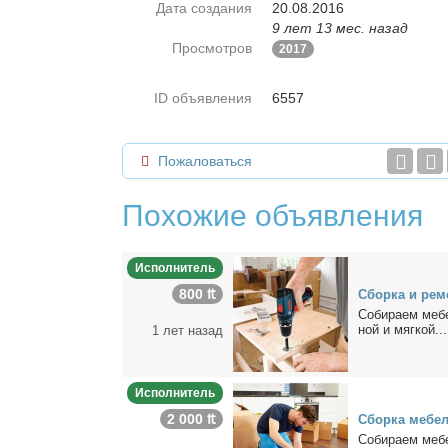
Дата создания
20.08.2016
9 лет 13 мес. назад
Просмотров
2017
ID объявления
6557
Пожаловаться
Похожие объявления
Исполнитель
800 ₶
Сбор­ка и ре­м
Со­би­ра­ем ме­б
ной и мяг­кой...
1 лет назад
Исполнитель
2 000 ₶
Сбор­ка ме­бе
Со­би­ра­ем ме­