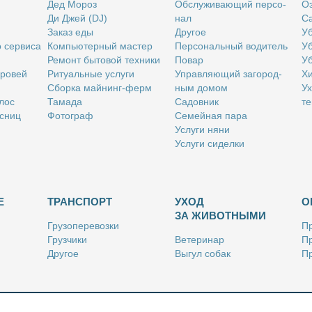
Дед Мо­роз
Об­слу­жи­ва­ю­щий пер­со­
Оз
Ди Джей (DJ)
нал
Са
За­каз еды
Дру­гое
Уб
о сер­ви­са
Ком­пью­тер­ный ма­стер
Пер­со­наль­ный во­ди­тель
Уб
Ре­монт бы­то­вой тех­ни­ки
По­вар
Уб
бро­вей
Ри­ту­аль­ные услу­ги
Управ­ля­ю­щий за­го­род­
Хи
Сбор­ка май­нинг-ферм
ным до­мом
Ух
­лос
Та­ма­да
Са­дов­ник
те
с­ниц
Фо­то­граф
Се­мей­ная па­ра
Услу­ги ня­ни
Услу­ги си­дел­ки
Е
ТРАНСПОРТ
УХОД
О
ЗА ЖИВОТНЫМИ
Гру­зо­пе­ре­воз­ки
Пр
Груз­чи­ки
Ве­те­ри­нар
Пр
Дру­гое
Вы­гул со­бак
Пр
Ку­рьер
Дру­гое
Ре
Лич­ный во­ди­тель
Ки­но­лог
Так­си
Стриж­ка жи­вот­ных
Уход за ак­ва­ри­ума­ми