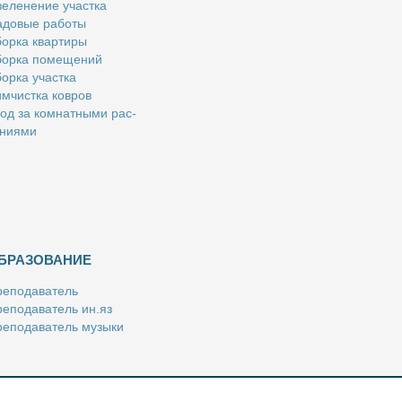
е­ле­не­ние участ­ка
­до­вые ра­бо­ты
ор­ка квар­ти­ры
ор­ка по­ме­ще­ний
ор­ка участ­ка
м­чист­ка ков­ров
од за ком­нат­ны­ми рас­
­ни­я­ми
БРАЗОВАНИЕ
е­по­да­ва­тель
е­по­да­ва­тель ин.яз
е­по­да­ва­тель му­зы­ки
­пе­ти­тор