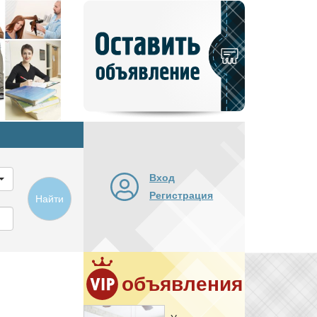
Добавить
новое
объявление
Вход
Регистрация
Найти
объявления