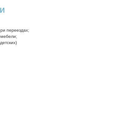
и
при переездах;
 мебели;
детских)