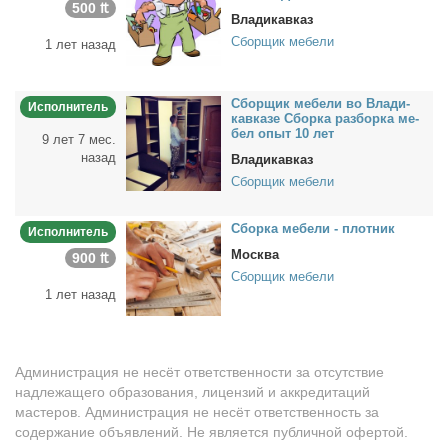
500 ₶
Владикавказ
Сборщик мебели
1 лет назад
Сбор­щик ме­бе­ли во Вла­ди­
Исполнитель
кав­ка­зе Сбор­ка раз­бор­ка ме­
бел опыт 10 лет
9 лет 7 мес.
назад
Владикавказ
Сборщик мебели
Сбор­ка ме­бе­ли - плот­ник
Исполнитель
Москва
900 ₶
Сборщик мебели
1 лет назад
Администрация не несёт ответственности за отсутствие
надлежащего образования, лицензий и аккредитаций
мастеров. Администрация не несёт ответственность за
содержание объявлений. Не является публичной офертой.