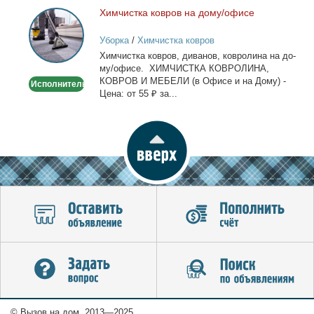
Хим­чист­ка ков­ров на до­му/офи­се
Химчистка
ковров
Уборка
/
Химчистка ковров
на
Хим­чист­ка ков­ров, ди­ва­нов, ков­ро­ли­на на до­
дому/
му/офи­се. ХИМЧИСТКА КОВРОЛИНА,
офисе
КОВРОВ И МЕБЕЛИ (в Офи­се и на До­му) -
Исполнитель
Це­на: от 55 ₽ за...
© Вызов на дом, 2013—2025