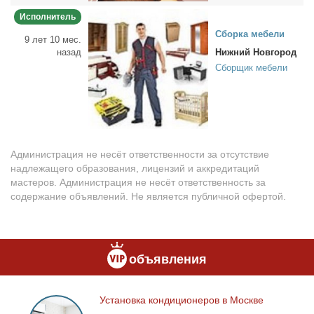
Исполнитель
Сбор­ка ме­бе­ли
9 лет 10 мес.
назад
Нижний Новгород
Сборщик мебели
Администрация не несёт ответственности за отсутствие
надлежащего образования, лицензий и аккредитаций
мастеров. Администрация не несёт ответственность за
содержание объявлений. Не является публичной офертой.
объявления
Уста­нов­ка кон­ди­ци­о­не­ров в Москве
Установка