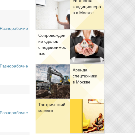
Уста­нов­ка
кон­ди­ци­о­не­ро
в в Москве
Разнорабочие
Со­про­вож­де­н
ие сде­лок
с недви­жи­мо­с
тью
Разнорабочие
Арен­да
спец­тех­ни­ки
в Москве
Тан­три­че­ский
мас­саж
Разнорабочие