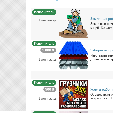
Исполнитель
Зем­ля­ные ра­
1 лет назад
Зем­ля­ные ра­б
ка­ций. Ко­па­ем
Исполнитель
1 000 ₶
За­бо­ры из про
Из­го­тав­ли­ва­
дли­ны и кон­ст
1 лет назад
Исполнитель
500 ₶
Услу­ги ра­бо­ч
Осу­ще­ствим ра
устрой­стве. По­
1 лет назад