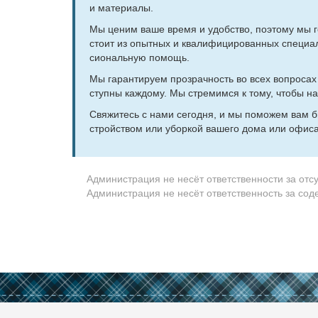
и ма­те­ри­а­лы.
Мы це­ним ва­ше вре­мя и удоб­ство, по­это­му мы го
сто­ит из опыт­ных и ква­ли­фи­ци­ро­ван­ных спе­ци­а
сио­наль­ную по­мощь.
Мы га­ран­ти­ру­ем про­зрач­ность во всех во­про­сах 
ступ­ны каж­до­му. Мы стре­мим­ся к то­му, чтобы на­
Свя­жи­тесь с на­ми се­го­дня, и мы по­мо­жем вам б
строй­ством или убор­кой ва­ше­го до­ма или офи­са
Администрация не несёт ответственности за отс
Администрация не несёт ответственность за со