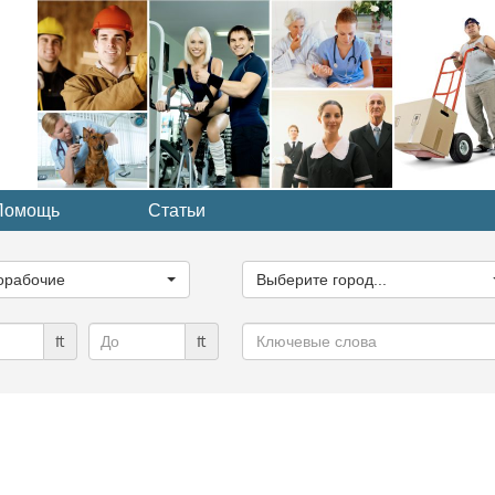
Помощь
Статьи
ите
Выберите
рию...
город...
орабочие
Выберите город...
Ключевые
₶
₶
слова