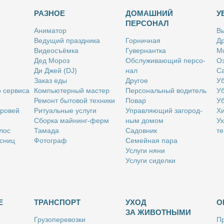
РАЗНОЕ
ДОМАШНИЙ
У
ПЕРСОНАЛ
Ани­ма­тор
Вы
Ве­ду­щий празд­ни­ка
Гор­нич­ная
Др
Ви­део­съём­ка
Гу­вер­нант­ка
Мо
Дед Мо­роз
Об­слу­жи­ва­ю­щий пер­со­
Оз
Ди Джей (DJ)
нал
Са
За­каз еды
Дру­гое
Уб
о сер­ви­са
Ком­пью­тер­ный ма­стер
Пер­со­наль­ный во­ди­тель
Уб
Ре­монт бы­то­вой тех­ни­ки
По­вар
Уб
бро­вей
Ри­ту­аль­ные услу­ги
Управ­ля­ю­щий за­го­род­
Хи
Сбор­ка май­нинг-ферм
ным до­мом
Ух
­лос
Та­ма­да
Са­дов­ник
те
с­ниц
Фо­то­граф
Се­мей­ная па­ра
Услу­ги ня­ни
Услу­ги си­дел­ки
Е
ТРАНСПОРТ
УХОД
О
ЗА ЖИВОТНЫМИ
Гру­зо­пе­ре­воз­ки
Пр