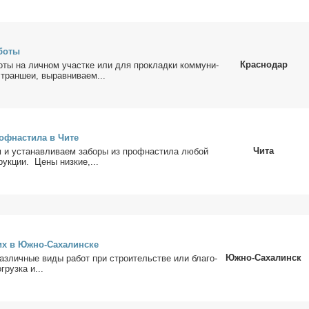
бо­ты
Краснодар
о­ты на лич­ном участ­ке или для про­клад­ки ком­му­ни­
 тран­шеи, вы­рав­ни­ва­ем...
ф­на­сти­ла в Чи­те
Чита
ем и уста­нав­ли­ва­ем за­бо­ры из проф­на­сти­ла лю­бой
рук­ции. Це­ны низ­кие,...
их в Юж­но-Са­ха­лин­ске
Южно-Сахалинск
з­лич­ные ви­ды ра­бот при стро­и­тель­стве или бла­го­
груз­ка и...