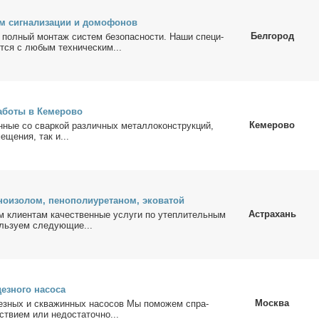
м сиг­на­ли­за­ции и до­мо­фо­нов
Белгород
 пол­ный мон­таж си­стем без­опас­но­сти. На­ши спе­ци­
т­ся с лю­бым тех­ни­че­ским...
­бо­ты в Ке­ме­ро­во
Кемерово
н­ные со свар­кой раз­лич­ных ме­тал­ло­кон­струк­ций,
е­ще­ния, так и...
но­изо­лом, пе­но­по­ли­уре­та­ном, эко­ва­той
Астрахань
м кли­ен­там ка­че­ствен­ные услу­ги по утеп­ли­тель­ным
ль­зу­ем сле­ду­ю­щие...
ез­но­го на­со­са
Москва
ез­ных и сква­жин­ных на­со­сов Мы по­мо­жем спра­
­стви­ем или недо­ста­точ­но...