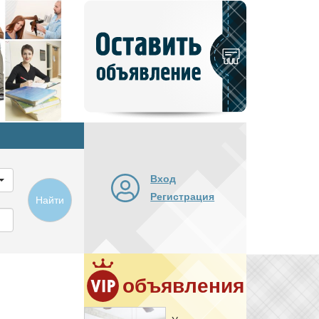
Добавить
новое
объявление
Вход
Регистрация
Найти
объявления