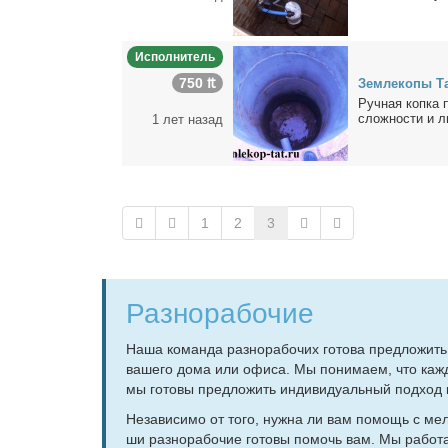
Исполнитель
750 ₶
Зем­ле­ко­пы Та
Руч­ная коп­ка 
слож­но­сти и лю
1 лет назад
1
2
3
Разнорабочие
На­ша ко­ман­да раз­но­ра­бо­чих го­то­ва пред­ло­жи
ва­ше­го до­ма или офи­са. Мы по­ни­ма­ем, что каж­д
мы го­то­вы пред­ло­жить ин­ди­ви­ду­аль­ный под­ход к
Неза­ви­си­мо от то­го, нуж­на ли вам по­мощь с мел­
ши раз­но­ра­бо­чие го­то­вы по­мочь вам. Мы ра­бо­та