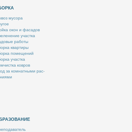
БОРКА
­воз му­со­ра
у­гое
й­ка окон и фа­са­дов
е­ле­не­ние участ­ка
­до­вые ра­бо­ты
ор­ка квар­ти­ры
ор­ка по­ме­ще­ний
ор­ка участ­ка
м­чист­ка ков­ров
од за ком­нат­ны­ми рас­
­ни­я­ми
БРАЗОВАНИЕ
е­по­да­ва­тель