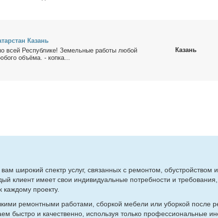
­тар­стан Ка­зань
Казань
по всей Рес­пуб­ли­ке! Зе­мель­ные ра­бо­ты лю­бой
­бо­го объ­ё­ма. - коп­ка...
ть вам ши­ро­кий спектр услуг, свя­зан­ных с ре­мон­том, обу­строй­ством 
ый кли­ент име­ет свои ин­ди­ви­ду­аль­ные по­треб­но­сти и тре­бо­ва­ния,
 каж­до­му про­ек­ту.
ки­ми ре­монт­ны­ми ра­бо­та­ми, сбор­кой ме­бе­ли или убор­кой по­сле р
­ем быст­ро и ка­че­ствен­но, ис­поль­зуя толь­ко про­фес­сио­наль­ные ин