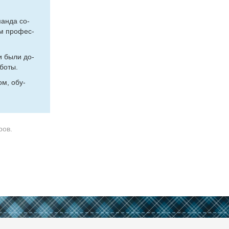
ман­да со­
вам про­фес­
ги бы­ли до­
бо­ты.
том, обу­
ров.