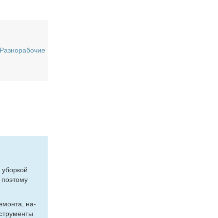
Разнорабочие
и убор­кой
 по­это­му
е­мон­та, на­
­стру­мен­ты