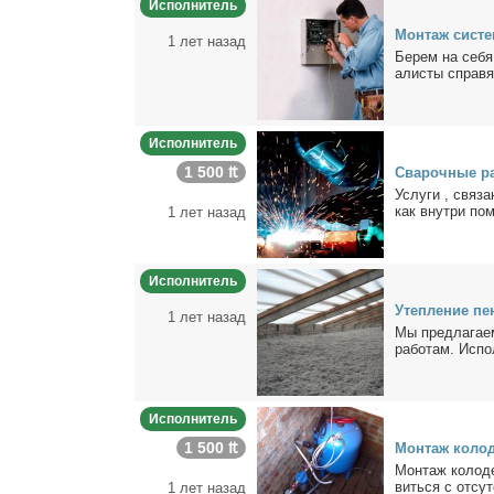
Исполнитель
Мон­таж си­сте
1 лет назад
Бе­рем на се­бя
а­ли­сты спра­вя
Исполнитель
1 500 ₶
Сва­роч­ные ра
Услу­ги , свя­за
как внут­ри по­м
1 лет назад
Исполнитель
Утеп­ле­ние пе­
1 лет назад
Мы пред­ла­га­е
ра­бо­там. Ис­по
Исполнитель
1 500 ₶
Мон­таж ко­ло­д
Мон­таж ко­ло­д
вить­ся с от­сут
1 лет назад