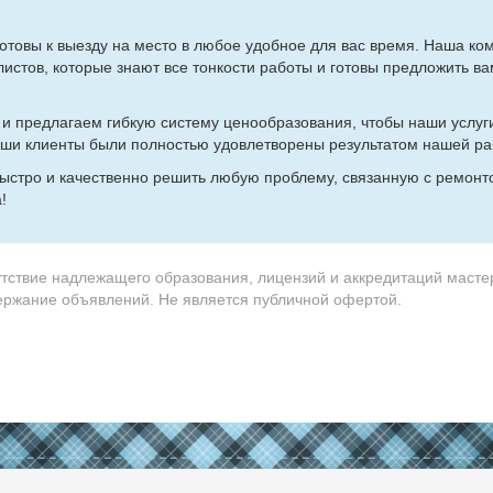
­то­вы к вы­ез­ду на ме­сто в лю­бое удоб­ное для вас вре­мя. На­ша ко­
­ли­стов, ко­то­рые зна­ют все тон­ко­сти ра­бо­ты и го­то­вы пред­ло­жить 
и пред­ла­га­ем гиб­кую си­сте­му це­но­об­ра­зо­ва­ния, чтобы на­ши услу­
ши кли­ен­ты бы­ли пол­но­стью удо­вле­тво­ре­ны ре­зуль­та­том на­шей ра­
ыст­ро и ка­че­ствен­но ре­шить лю­бую про­бле­му, свя­зан­ную с ре­мон­
!
утствие надлежащего образования, лицензий и аккредитаций масте
держание объявлений. Не является публичной офертой.