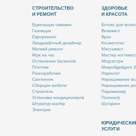
СТРОИТЕЛЬСТВО
ЗДОРОВЬЕ
И РЕМОНТ
И КРАСОТА
Бу­риль­щик сква­жин
Бо­токс для во­лос
Га­зов­щик
Ви­за­жист
Ев­ро­ре­монт
Врач
Ланд­шафт­ный ди­зай­нер
Кос­ме­то­лог
Мел­кий ре­монт
Мас­са­жист
Муж на час
Ма­стер ног­те­во­г
Остек­ле­ние бал­ко­нов
Мед­сест­ра
Плот­ник
Мик­роб­дей­динг 
Раз­но­ра­бо­чие
Нар­ко­лог
Сан­тех­ник
На­ра­щи­ва­ние во
Сбор­щик ме­бе­ли
На­ра­щи­ва­ние ре
Стро­и­тель
Па­рик­махер
Уста­нов­ка кон­ди­ци­о­не­ров
Пси­хи­атр
Шту­ка­тур-ма­ляр
Шу­га­ринг
Элек­трик
ЮРИДИЧЕСКИ
УСЛУГИ