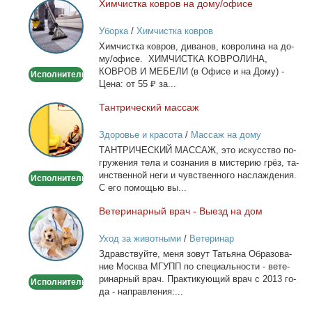
Хим­чист­ка ков­ров на до­му/офи­се
Химчистка
ковров
Уборка
/
Химчистка ковров
на
Хим­чист­ка ков­ров, ди­ва­нов, ков­ро­ли­на на до­
дому/
му/офи­се. ХИМЧИСТКА КОВРОЛИНА,
офисе
КОВРОВ И МЕБЕЛИ (в Офи­се и на До­му) -
Исполнитель
Це­на: от 55 ₽ за...
Тан­три­че­ский мас­саж
Тантрический
массаж
Здоровье и красота
/
Массаж на дому
ТАНТРИЧЕСКИЙ МАССАЖ, это ис­кус­ство по­
гру­же­ния те­ла и со­зна­ния в ми­сте­рию грёз, та­
ин­ствен­ной неги и чув­ствен­но­го на­сла­жде­ния.
Исполнитель
С его по­мо­щью вы...
Ве­те­ри­нар­ный врач - Вы­езд на дом
Ветеринарный
врач
Уход за животными
/
Ветеринар
-
Здрав­ствуй­те, ме­ня зо­вут Та­тья­на Об­ра­зо­ва­
Выезд
ние Москва МГУПП по спе­ци­аль­но­сти - ве­те­
на
ри­нар­ный врач. Прак­ти­ку­ю­щий врач с 2013 го­
Исполнитель
дом
да - на­прав­ле­ния:...