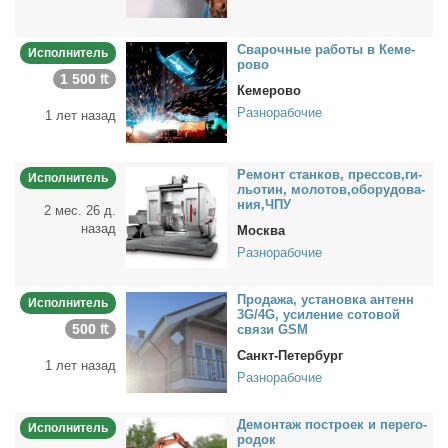
Сва­роч­ные ра­бо­ты в Ке­ме­
Исполнитель
ро­во
1 500 ₶
Кемерово
Разнорабочие
1 лет назад
Ре­монт стан­ков, прес­сов,ги­
Исполнитель
льо­тин, мо­ло­тов,обо­ру­до­ва­
ния,ЧПУ
2 мес. 26 д.
назад
Москва
Разнорабочие
Про­да­жа, уста­нов­ка ан­тенн
Исполнитель
3G/4G, уси­ле­ние со­то­вой
500 ₶
свя­зи GSM
Санкт-Петербург
1 лет назад
Разнорабочие
Де­мон­таж по­стро­ек и пе­ре­го­
Исполнитель
ро­док