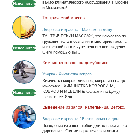
ва­нию кли­ма­ти­че­ско­го обо­ру­до­ва­ния в Москве
Исполнитель
и Мос­ков­ской...
Тан­три­че­ский мас­саж
Тантрический
массаж
Здоровье и красота
/
Массаж на дому
ТАНТРИЧЕСКИЙ МАССАЖ, это ис­кус­ство по­
гру­же­ния те­ла и со­зна­ния в ми­сте­рию грёз, та­
ин­ствен­ной неги и чув­ствен­но­го на­сла­жде­ния.
Исполнитель
С его по­мо­щью вы...
Хим­чист­ка ков­ров на до­му/офи­се
Химчистка
ковров
Уборка
/
Химчистка ковров
на
Хим­чист­ка ков­ров, ди­ва­нов, ков­ро­ли­на на до­
дому/
му/офи­се. ХИМЧИСТКА КОВРОЛИНА,
офисе
КОВРОВ И МЕБЕЛИ (в Офи­се и на До­му) -
Исполнитель
Це­на: от 55 ₽ за...
Вы­ве­де­ние из за­поя. Ка­пель­ни­ца, де­токс.
Выведение
из
Здоровье и красота
/
Вызов врача на дом
запоя.
Вы­ве­де­ние из за­поя лю­бой дли­тель­но­сти. Ко­
Капельница,
ди­ро­ва­ние. Сня­тие нар­ко­ти­че­ской лом­ки.
детокс.