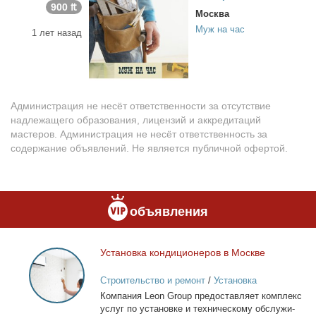
900 ₶
Москва
Муж на час
1 лет назад
Администрация не несёт ответственности за отсутствие
надлежащего образования, лицензий и аккредитаций
мастеров. Администрация не несёт ответственность за
содержание объявлений. Не является публичной офертой.
объявления
Уста­нов­ка кон­ди­ци­о­не­ров в Москве
Установка
кондиционеров
Строительство и ремонт
/
Установка
в
кондиционеров
Ком­па­ния Leon Group предо­став­ля­ет ком­плекс
Москве
услуг по уста­нов­ке и тех­ни­че­ско­му об­слу­жи­