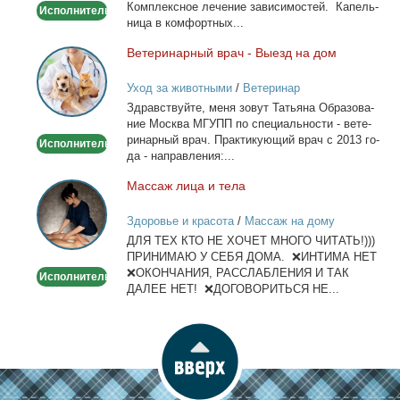
Ком­плекс­ное ле­че­ние за­ви­си­мо­стей. Ка­пель­
Исполнитель
ни­ца в ком­форт­ных...
Ве­те­ри­нар­ный врач - Вы­езд на дом
Ветеринарный
врач
Уход за животными
/
Ветеринар
-
Здрав­ствуй­те, ме­ня зо­вут Та­тья­на Об­ра­зо­ва­
Выезд
ние Москва МГУПП по спе­ци­аль­но­сти - ве­те­
на
ри­нар­ный врач. Прак­ти­ку­ю­щий врач с 2013 го­
Исполнитель
дом
да - на­прав­ле­ния:...
Мас­саж ли­ца и те­ла
Массаж
лица
Здоровье и красота
/
Массаж на дому
и
ДЛЯ ТЕХ КТО НЕ ХОЧЕТ МНОГО ЧИТАТЬ!)))
тела
ПРИНИМАЮ У СЕБЯ ДОМА. ❌ИНТИМА НЕТ
❌ОКОНЧАНИЯ, РАССЛАБЛЕНИЯ И ТАК
Исполнитель
ДАЛЕЕ НЕТ! ❌ДОГОВОРИТЬСЯ НЕ...