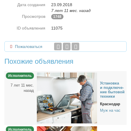
Дата создания
23.09.2018
7 лет 11 мес. назад
Просмотров
1748
ID объявления
11075
Пожаловаться
Похожие объявления
Исполнитель
Уста­нов­ка
7 лет 11 мес.
и под­клю­че­
назад
ние бы­то­вой
тех­ни­ки
Краснодар
Муж на час
Исполнитель