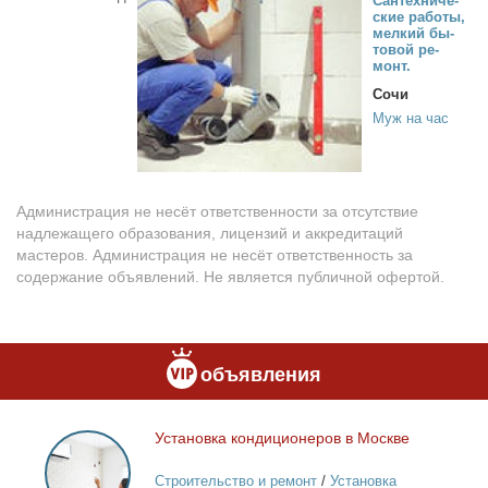
Сан­тех­ни­че­
ские ра­бо­ты,
мел­кий бы­
то­вой ре­
монт.
Сочи
Муж на час
Администрация не несёт ответственности за отсутствие
надлежащего образования, лицензий и аккредитаций
мастеров. Администрация не несёт ответственность за
содержание объявлений. Не является публичной офертой.
объявления
Уста­нов­ка кон­ди­ци­о­не­ров в Москве
Установка
кондиционеров
Строительство и ремонт
/
Установка
в