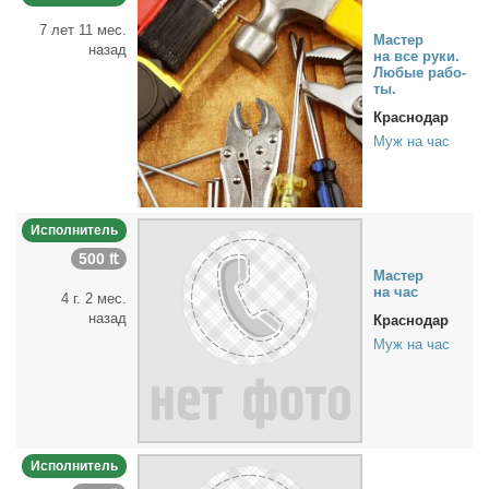
7 лет 11 мес.
Ма­стер
назад
на все ру­ки.
Лю­бые ра­бо­
ты.
Краснодар
Муж на час
Исполнитель
500 ₶
Ма­стер
на час
4 г. 2 мес.
назад
Краснодар
Муж на час
Исполнитель