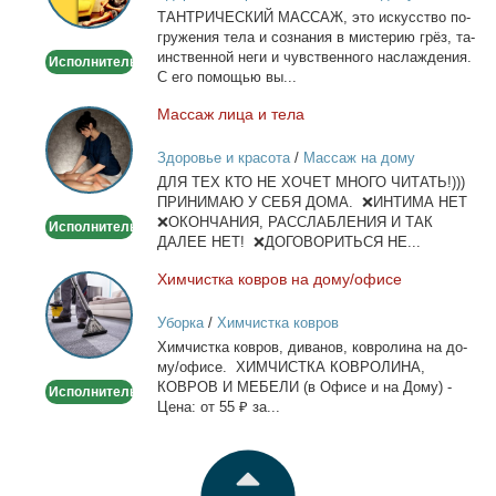
ТАНТРИЧЕСКИЙ МАССАЖ, это ис­кус­ство по­
гру­же­ния те­ла и со­зна­ния в ми­сте­рию грёз, та­
ин­ствен­ной неги и чув­ствен­но­го на­сла­жде­ния.
Исполнитель
С его по­мо­щью вы...
Мас­саж ли­ца и те­ла
Массаж
лица
Здоровье и красота
/
Массаж на дому
и
ДЛЯ ТЕХ КТО НЕ ХОЧЕТ МНОГО ЧИТАТЬ!)))
тела
ПРИНИМАЮ У СЕБЯ ДОМА. ❌ИНТИМА НЕТ
❌ОКОНЧАНИЯ, РАССЛАБЛЕНИЯ И ТАК
Исполнитель
ДАЛЕЕ НЕТ! ❌ДОГОВОРИТЬСЯ НЕ...
Хим­чист­ка ков­ров на до­му/офи­се
Химчистка
ковров
Уборка
/
Химчистка ковров
на
Хим­чист­ка ков­ров, ди­ва­нов, ков­ро­ли­на на до­
дому/
му/офи­се. ХИМЧИСТКА КОВРОЛИНА,
офисе
КОВРОВ И МЕБЕЛИ (в Офи­се и на До­му) -
Исполнитель
Це­на: от 55 ₽ за...