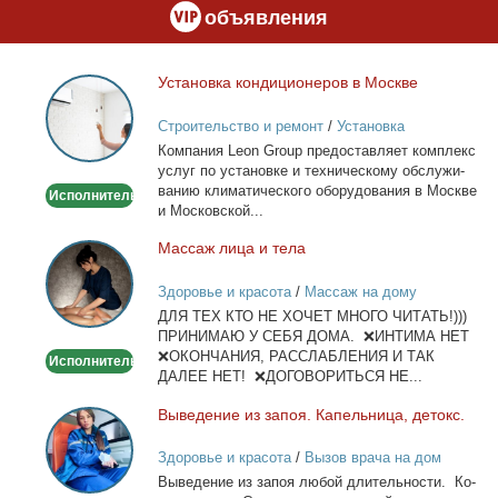
объявления
Уста­нов­ка кон­ди­ци­о­не­ров в Москве
Установка
кондиционеров
Строительство и ремонт
/
Установка
в
кондиционеров
Ком­па­ния Leon Group предо­став­ля­ет ком­плекс
Москве
услуг по уста­нов­ке и тех­ни­че­ско­му об­слу­жи­
ва­нию кли­ма­ти­че­ско­го обо­ру­до­ва­ния в Москве
Исполнитель
и Мос­ков­ской...
Мас­саж ли­ца и те­ла
Массаж
лица
Здоровье и красота
/
Массаж на дому
и
ДЛЯ ТЕХ КТО НЕ ХОЧЕТ МНОГО ЧИТАТЬ!)))
тела
ПРИНИМАЮ У СЕБЯ ДОМА. ❌ИНТИМА НЕТ
❌ОКОНЧАНИЯ, РАССЛАБЛЕНИЯ И ТАК
Исполнитель
ДАЛЕЕ НЕТ! ❌ДОГОВОРИТЬСЯ НЕ...
Вы­ве­де­ние из за­поя. Ка­пель­ни­ца, де­токс.
Выведение
из
Здоровье и красота
/
Вызов врача на дом
запоя.
Вы­ве­де­ние из за­поя лю­бой дли­тель­но­сти. Ко­
Капельница,