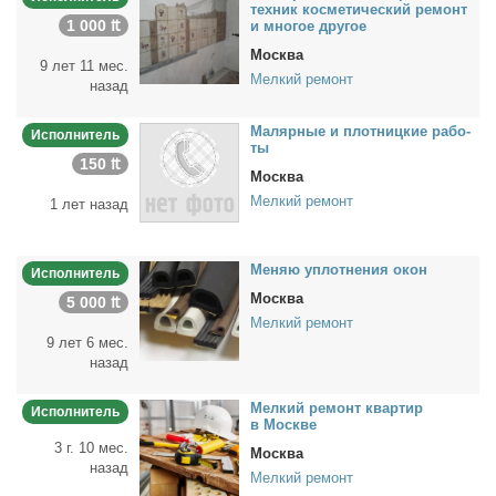
тех­ник кос­ме­ти­че­ский ре­монт
1 000 ₶
и мно­гое дру­гое
Москва
9 лет 11 мес.
Мелкий ремонт
назад
Ма­ляр­ные и плот­ниц­кие ра­бо­
Исполнитель
ты
150 ₶
Москва
Мелкий ремонт
1 лет назад
Ме­няю уплот­не­ния окон
Исполнитель
Москва
5 000 ₶
Мелкий ремонт
9 лет 6 мес.
назад
Мел­кий ре­монт квар­тир
Исполнитель
в Москве
3 г. 10 мес.
Москва
назад
Мелкий ремонт