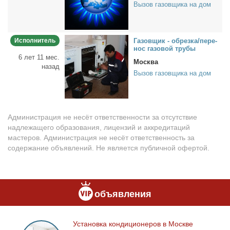
Вызов газовщика на дом
Исполнитель
Га­зов­щик - об­рез­ка/пе­ре­
нос га­зо­вой тру­бы
6 лет 11 мес.
Москва
назад
Вызов газовщика на дом
Администрация не несёт ответственности за отсутствие
надлежащего образования, лицензий и аккредитаций
мастеров. Администрация не несёт ответственность за
содержание объявлений. Не является публичной офертой.
объявления
Уста­нов­ка кон­ди­ци­о­не­ров в Москве
Установка