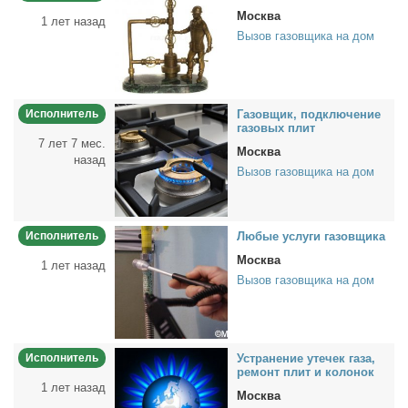
Москва
1 лет назад
Вызов газовщика на дом
Исполнитель
Га­зов­щик, под­клю­че­ние
га­зо­вых плит
7 лет 7 мес.
Москва
назад
Вызов газовщика на дом
Исполнитель
Лю­бые услу­ги га­зов­щи­ка
Москва
1 лет назад
Вызов газовщика на дом
Исполнитель
Устра­не­ние уте­чек га­за,
ре­монт плит и ко­ло­нок
1 лет назад
Москва