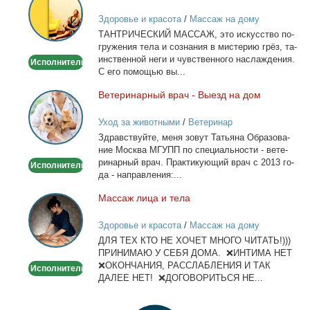
массаж
Здоровье и красота
/
Массаж на дому
ТАНТРИЧЕСКИЙ МАССАЖ, это ис­кус­ство по­
гру­же­ния те­ла и со­зна­ния в ми­сте­рию грёз, та­
ин­ствен­ной неги и чув­ствен­но­го на­сла­жде­ния.
Исполнитель
С его по­мо­щью вы...
Ве­те­ри­нар­ный врач - Вы­езд на дом
Ветеринарный
врач
Уход за животными
/
Ветеринар
-
Здрав­ствуй­те, ме­ня зо­вут Та­тья­на Об­ра­зо­ва­
Выезд
ние Москва МГУПП по спе­ци­аль­но­сти - ве­те­
на
ри­нар­ный врач. Прак­ти­ку­ю­щий врач с 2013 го­
Исполнитель
дом
да - на­прав­ле­ния:...
Мас­саж ли­ца и те­ла
Массаж
лица
Здоровье и красота
/
Массаж на дому
и
ДЛЯ ТЕХ КТО НЕ ХОЧЕТ МНОГО ЧИТАТЬ!)))
тела
ПРИНИМАЮ У СЕБЯ ДОМА. ❌ИНТИМА НЕТ
❌ОКОНЧАНИЯ, РАССЛАБЛЕНИЯ И ТАК
Исполнитель
ДАЛЕЕ НЕТ! ❌ДОГОВОРИТЬСЯ НЕ...