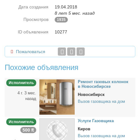
Дата создания
19.04.2018
8 лет 5 мес. назад
Просмотров
1935
ID объявления
10277
Пожаловаться
Похожие объявления
Ре­монт га­зо­вых ко­ло­нок
Исполнитель
в Но­во­си­бир­ске
4 г. 3 мес.
Новосибирск
назад
Вызов газовщика на дом
Услу­ги Га­зов­щи­ка
Исполнитель
Киров
500 ₶
Вызов газовщика на дом