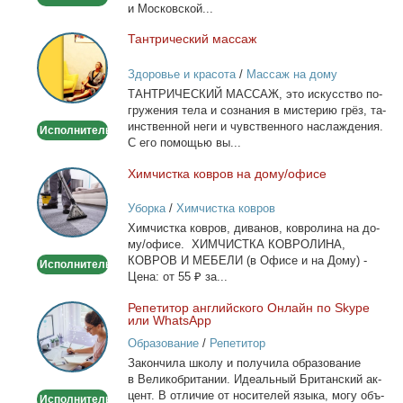
и Мос­ков­ской...
Тан­три­че­ский мас­саж
Тантрический
массаж
Здоровье и красота
/
Массаж на дому
ТАНТРИЧЕСКИЙ МАССАЖ, это ис­кус­ство по­
гру­же­ния те­ла и со­зна­ния в ми­сте­рию грёз, та­
ин­ствен­ной неги и чув­ствен­но­го на­сла­жде­ния.
Исполнитель
С его по­мо­щью вы...
Хим­чист­ка ков­ров на до­му/офи­се
Химчистка
ковров
Уборка
/
Химчистка ковров
на
Хим­чист­ка ков­ров, ди­ва­нов, ков­ро­ли­на на до­
дому/
му/офи­се. ХИМЧИСТКА КОВРОЛИНА,
офисе
КОВРОВ И МЕБЕЛИ (в Офи­се и на До­му) -
Исполнитель
Це­на: от 55 ₽ за...
Ре­пе­ти­тор ан­глий­ско­го Он­лайн по Skype
Репетитор
или WhatsApp
английского
Образование
/
Репетитор
Онлайн
За­кон­чи­ла шко­лу и по­лу­чи­ла об­ра­зо­ва­ние
по
в Ве­ли­ко­бри­та­нии. Иде­аль­ный Бри­тан­ский ак­
Skype
цент. В от­ли­чие от но­си­те­лей язы­ка, мо­гу объ­
Исполнитель
или