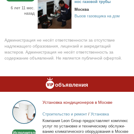
нос га­зо­вой тру­бы
6 лет 11 мес.
Москва
назад
Вызов газовщика на дом
Администрация не несёт ответственности за отсутствие
надлежащего образования, лицензий и аккредитаций
мастеров. Администрация не несёт ответственность за
содержание объявлений. Не является публичной офертой.
объявления
Уста­нов­ка кон­ди­ци­о­не­ров в Москве
Установка
кондиционеров
Строительство и ремонт
/
Установка
в
кондиционеров
Ком­па­ния Leon Group предо­став­ля­ет ком­плекс
Москве
услуг по уста­нов­ке и тех­ни­че­ско­му об­слу­жи­
ва­нию кли­ма­ти­че­ско­го обо­ру­до­ва­ния в Москве
Исполнитель