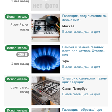
1 лет назад
Га­зов­щик, под­клю­че­ние га­
Исполнитель
зо­вых плит
5 лет 5 мес.
Москва
назад
Вызов газовщика на дом
Ре­монт и за­ме­на га­зо­вых
Исполнитель
плит, впг, кот­лов. Отоп­ле­
350 ₶
ние
Уфа
1 лет назад
Вызов газовщика на дом
Элек­трик, сан­тех­ник, га­зов­
Исполнитель
щик свар­щик
8 лет 3 мес.
Санкт-Петербург
назад
Вызов газовщика на дом
Га­зов­щик - об­рез­ка/пе­ре­
Исполнитель