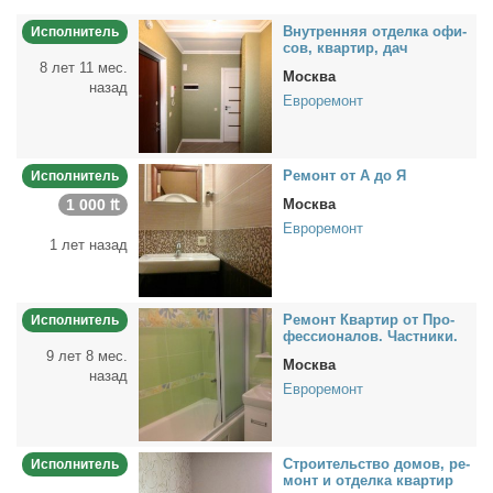
Внут­рен­няя от­дел­ка офи­
Исполнитель
сов, квар­тир, дач
8 лет 11 мес.
Москва
назад
Евроремонт
Ре­монт от А до Я
Исполнитель
1 000 ₶
Москва
Евроремонт
1 лет назад
Ре­монт Квар­тир от Про­
Исполнитель
фес­сио­на­лов. Част­ни­ки.
9 лет 8 мес.
Москва
назад
Евроремонт
Стро­и­тель­ство до­мов, ре­
Исполнитель
монт и от­дел­ка квар­тир