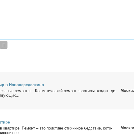
р в Но­во­пе­ре­дел­ки­но
Москв
екс­ные ре­мон­ты: Кос­ме­ти­че­ский ре­монт квар­ти­ры вхо­дит: де­
тву­ю­щих...
­ти­ре
Москв
в квар­ти­ре Ре­монт – это по­ис­ти­не сти­хий­ное бед­ствие, ко­то­
и­но­сит не...