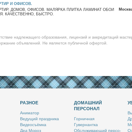
РТИР И ОФИСОВ.
Москв
РТИР, ДОМОВ, ОФИСОВ. МАЛЯРКА ПЛИТКА ЛАМИНАТ ОБОИ
Я. КАЧЕСТВЕННО, БЫСТРО.
утствие надлежащего образования, лицензий и аккредитаций масте
держание объявлений. Не является публичной офертой.
РАЗНОЕ
ДОМАШНИЙ
У
ПЕРСОНАЛ
Ани­ма­тор
Вы
Ве­ду­щий празд­ни­ка
Гор­нич­ная
Др
Ви­део­съём­ка
Гу­вер­нант­ка
Мо
Дед Мо­роз
Об­слу­жи­ва­ю­щий пер­со­
Оз