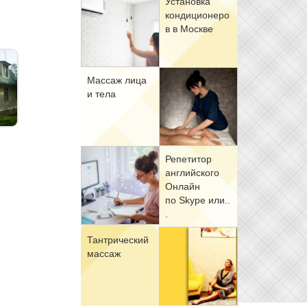
Уста­нов­ка
кон­ди­ци­о­не­ро
в в Москве
Мас­саж ли­ца
и те­ла
Ре­пе­ти­тор
ан­глий­ско­го
Он­лайн
по Skype или..
.
Тан­три­че­ский
мас­саж