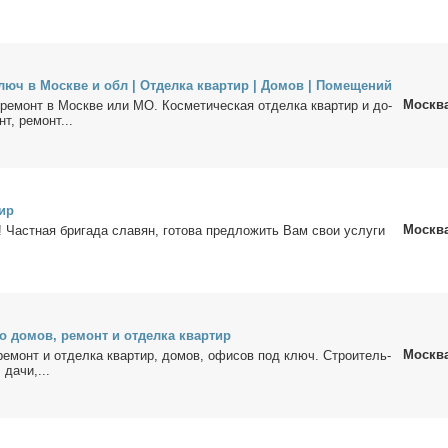
юч в Москве и обл | От­дел­ка квар­тир | До­мов | По­ме­ще­ний
Москв
 ре­монт в Москве или МО. Кос­ме­ти­че­ская от­дел­ка квар­тир и до­
нт, ре­монт...
тир
Москв
! Част­ная бри­га­да сла­вян, го­то­ва пред­ло­жить Вам свои услу­ги
во до­мов, ре­монт и от­дел­ка квар­тир
Москв
е­монт и от­дел­ка квар­тир, до­мов, офи­сов под ключ. Стро­и­тель­
 да­чи,...