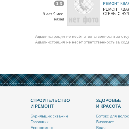
1 ₶
РЕМОНТ КВА
РЕМОНТ КВА
СТЕНЫ С НУЛ
9 лет 9 мес.
назад
Администрация не несёт ответственности за отс
Администрация не несёт ответственность за со
СТРОИТЕЛЬСТВО
ЗДОРОВЬЕ
И РЕМОНТ
И КРАСОТА
Бу­риль­щик сква­жин
Бо­токс для во­лос
Га­зов­щик
Ви­за­жист
Ев­ро­ре­монт
Врач