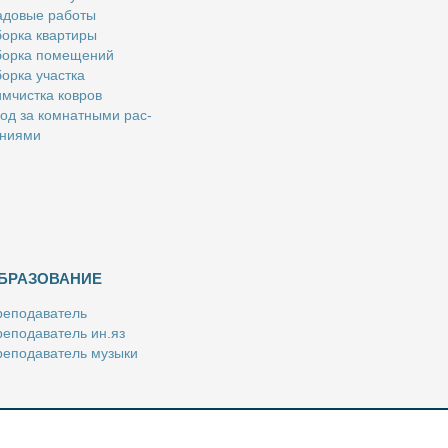
­до­вые ра­бо­ты
ор­ка квар­ти­ры
ор­ка по­ме­ще­ний
ор­ка участ­ка
м­чист­ка ков­ров
од за ком­нат­ны­ми рас­
­ни­я­ми
БРАЗОВАНИЕ
е­по­да­ва­тель
е­по­да­ва­тель ин.яз
е­по­да­ва­тель му­зы­ки
­пе­ти­тор