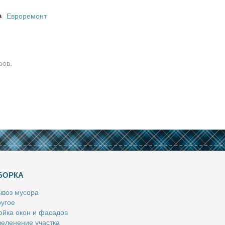
а
Евроремонт
ров.
БОРКА
­воз му­со­ра
у­гое
й­ка окон и фа­са­дов
е­ле­не­ние участ­ка