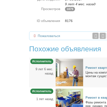
9 лет 4 мес. назад
Просмотров
1879
ID объявления
8176
Пожаловаться
Похожие объявления
Исполнитель
Ре­монт квар­ти
9 лет 6 мес.
Це­ны на ком­пл
назад
мон­таж су­ще­с
Исполнитель
Ре­монт в квар
1 лет назад
Фа­зы ре­мон­та 
рое, од­на­ко, пр