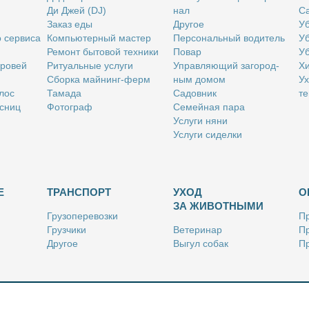
Ди Джей (DJ)
нал
Са
За­каз еды
Дру­гое
Уб
о сер­ви­са
Ком­пью­тер­ный ма­стер
Пер­со­наль­ный во­ди­тель
Уб
Ре­монт бы­то­вой тех­ни­ки
По­вар
Уб
бро­вей
Ри­ту­аль­ные услу­ги
Управ­ля­ю­щий за­го­род­
Хи
Сбор­ка май­нинг-ферм
ным до­мом
Ух
­лос
Та­ма­да
Са­дов­ник
те
с­ниц
Фо­то­граф
Се­мей­ная па­ра
Услу­ги ня­ни
Услу­ги си­дел­ки
Е
ТРАНСПОРТ
УХОД
О
ЗА ЖИВОТНЫМИ
Гру­зо­пе­ре­воз­ки
Пр
Груз­чи­ки
Ве­те­ри­нар
Пр
Дру­гое
Вы­гул со­бак
Пр
Ку­рьер
Дру­гое
Ре
Лич­ный во­ди­тель
Ки­но­лог
Так­си
Стриж­ка жи­вот­ных
Уход за ак­ва­ри­ума­ми