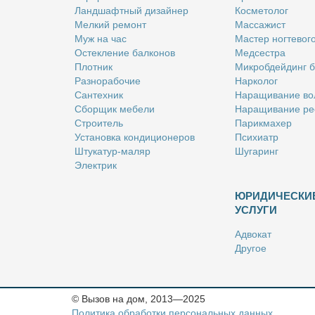
Ланд­шафт­ный ди­зай­нер
Кос­ме­то­лог
Мел­кий ре­монт
Мас­са­жист
Муж на час
Ма­стер ног­те­во­г
Остек­ле­ние бал­ко­нов
Мед­сест­ра
Плот­ник
Мик­роб­дей­динг 
Раз­но­ра­бо­чие
Нар­ко­лог
Сан­тех­ник
На­ра­щи­ва­ние во
Сбор­щик ме­бе­ли
На­ра­щи­ва­ние ре
Стро­и­тель
Па­рик­махер
Уста­нов­ка кон­ди­ци­о­не­ров
Пси­хи­атр
Шту­ка­тур-ма­ляр
Шу­га­ринг
Элек­трик
ЮРИДИЧЕСКИ
УСЛУГИ
Адво­кат
Дру­гое
Но­та­ри­ус
Оцен­щик
Ри­эл­тор
© Вызов на дом, 2013—2025
Стра­хо­вой агент
Политика обработки персональных данных