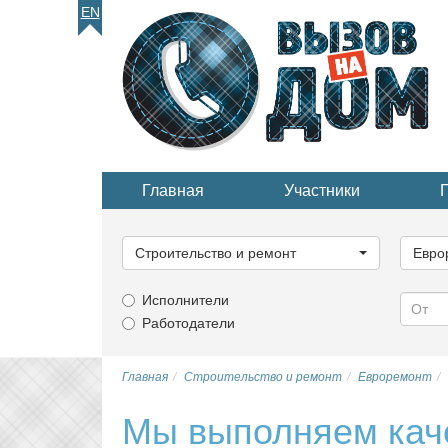
EN
Главная
Участники
Выберите
Выбер
категорию...
катего
Строительство и ремонт
Евро
Исполнители
Работодатели
Главная
Строительство и ремонт
Евроремонт
Мы выполняем каче