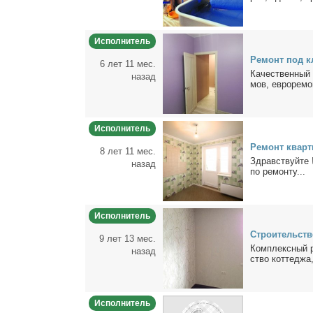
Исполнитель
Ре­монт под кл
6 лет 11 мес.
Ка­че­ствен­ный
назад
мов, ев­ро­ре­мо
Исполнитель
Ре­монт квар­
8 лет 11 мес.
Здрав­ствуй­те 
назад
по ре­мон­ту...
Исполнитель
Стро­и­тель­ст
9 лет 13 мес.
Ком­плекс­ный р
назад
ство кот­те­джа,
Исполнитель