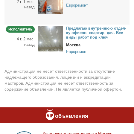
2 г. 1 мес.
Евроремонт
назад
Пред­ла­гаю внут­рен­нюю от­дел­
Исполнитель
ку офи­сов, квар­тир, дач. Все
ви­ды ра­бот под ключ
4 г. 2 мес.
назад
Москва
Евроремонт
Администрация не несёт ответственности за отсутствие
надлежащего образования, лицензий и аккредитаций
мастеров. Администрация не несёт ответственность за
содержание объявлений. Не является публичной офертой.
объявления
Уста­нов­ка кон­ди­ци­о­не­ров в Москве