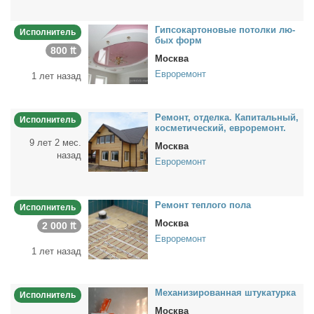
Гип­со­кар­то­но­вые по­тол­ки лю­
Исполнитель
бых форм
800 ₶
Москва
Евроремонт
1 лет назад
Ре­монт, от­дел­ка. Ка­пи­таль­ный,
Исполнитель
кос­ме­ти­че­ский, ев­ро­ре­монт.
9 лет 2 мес.
Москва
назад
Евроремонт
Ре­монт теп­ло­го по­ла
Исполнитель
Москва
2 000 ₶
Евроремонт
1 лет назад
Ме­ха­ни­зи­ро­ван­ная шту­ка­тур­ка
Исполнитель
Москва