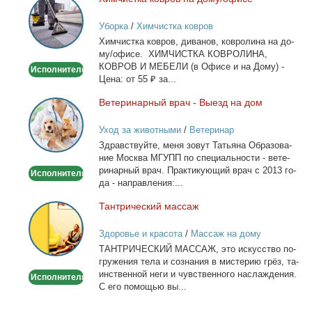
Химчистка
ковров
Уборка
/
Химчистка ковров
на
Хим­чист­ка ков­ров, ди­ва­нов, ков­ро­ли­на на до­
дому/
му/офи­се. ХИМЧИСТКА КОВРОЛИНА,
офисе
КОВРОВ И МЕБЕЛИ (в Офи­се и на До­му) -
Исполнитель
Це­на: от 55 ₽ за...
Ве­те­ри­нар­ный врач - Вы­езд на дом
Ветеринарный
врач
Уход за животными
/
Ветеринар
-
Здрав­ствуй­те, ме­ня зо­вут Та­тья­на Об­ра­зо­ва­
Выезд
ние Москва МГУПП по спе­ци­аль­но­сти - ве­те­
на
ри­нар­ный врач. Прак­ти­ку­ю­щий врач с 2013 го­
Исполнитель
дом
да - на­прав­ле­ния:...
Тан­три­че­ский мас­саж
Тантрический
массаж
Здоровье и красота
/
Массаж на дому
ТАНТРИЧЕСКИЙ МАССАЖ, это ис­кус­ство по­
гру­же­ния те­ла и со­зна­ния в ми­сте­рию грёз, та­
ин­ствен­ной неги и чув­ствен­но­го на­сла­жде­ния.
Исполнитель
С его по­мо­щью вы...