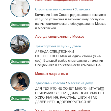
Установка
кондиционеров
Строительство и ремонт
/
Установка
в
кондиционеров
Ком­па­ния Leon Group предо­став­ля­ет ком­плекс
Москве
услуг по уста­нов­ке и тех­ни­че­ско­му об­слу­жи­
ва­нию кли­ма­ти­че­ско­го обо­ру­до­ва­ния в Москве
Исполнитель
и Мос­ков­ской...
Арен­да спец­тех­ни­ки в Москве
Аренда
спецтехники
Транспортные услуги
/
Другое
в
АРЕНДА СПЕЦТЕХНИКИ
Москве
ОТ СОБСТВЕННИКА от од­ной сме­ны (8 ча­
сов). Боль­шой вы­бор спец­тех­ни­ки в на­ли­чии
Исполнитель
Спец­тех­ни­ка в соб­ствен­но­сти ком­па­нии На­
лич­ный...
Мас­саж ли­ца и те­ла
Массаж
лица
Здоровье и красота
/
Массаж на дому
и
ДЛЯ ТЕХ КТО НЕ ХОЧЕТ МНОГО ЧИТАТЬ!)))
тела
ПРИНИМАЮ У СЕБЯ ДОМА. ❌ИНТИМА НЕТ
❌ОКОНЧАНИЯ, РАССЛАБЛЕНИЯ И ТАК
Исполнитель
ДАЛЕЕ НЕТ! ❌ДОГОВОРИТЬСЯ НЕ...
Хим­чист­ка ков­ров на до­му/офи­се