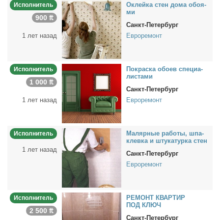
Оклей­ка стен до­ма обо­я­
Исполнитель
ми
900 ₶
Санкт-Петербург
1 лет назад
Евроремонт
По­крас­ка обо­ев спе­ци­а­
Исполнитель
ли­ста­ми
1 000 ₶
Санкт-Петербург
1 лет назад
Евроремонт
Ма­ляр­ные ра­бо­ты, шпа­
Исполнитель
клев­ка и шту­ка­тур­ка стен
1 лет назад
Санкт-Петербург
Евроремонт
РЕМОНТ КВАРТИР
Исполнитель
ПОД КЛЮЧ
2 500 ₶
Санкт-Петербург