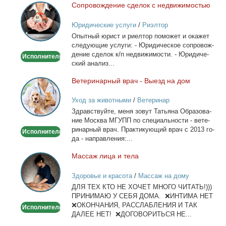
Со­про­вож­де­ние сде­лок с недви­жи­мо­стью
Сопровождение
сделок
Юридические услуги
/
Риэлтор
с
Опыт­ный юрист и ри­ел­тор по­мо­жет и ока­жет
недвижимостью
сле­ду­ю­щие услу­ги: - Юри­ди­че­ское со­про­вож­
де­ние сде­лок к/п недви­жи­мо­сти. - Юри­ди­че­
Исполнитель
ский ана­лиз...
Ве­те­ри­нар­ный врач - Вы­езд на дом
Ветеринарный
врач
Уход за животными
/
Ветеринар
-
Здрав­ствуй­те, ме­ня зо­вут Та­тья­на Об­ра­зо­ва­
Выезд
ние Москва МГУПП по спе­ци­аль­но­сти - ве­те­
на
ри­нар­ный врач. Прак­ти­ку­ю­щий врач с 2013 го­
Исполнитель
дом
да - на­прав­ле­ния:...
Мас­саж ли­ца и те­ла
Массаж
лица
Здоровье и красота
/
Массаж на дому
и
ДЛЯ ТЕХ КТО НЕ ХОЧЕТ МНОГО ЧИТАТЬ!)))
тела
ПРИНИМАЮ У СЕБЯ ДОМА. ❌ИНТИМА НЕТ
❌ОКОНЧАНИЯ, РАССЛАБЛЕНИЯ И ТАК
Исполнитель
ДАЛЕЕ НЕТ! ❌ДОГОВОРИТЬСЯ НЕ...