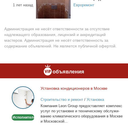
1 лет назад
Евроремонт
Администрация не несёт ответственности за отсутствие
надлежащего образования, лицензий и аккредитаций
мастеров. Администрация не несёт ответственность за
содержание объявлений. Не является публичной офертой.
объявления
Уста­нов­ка кон­ди­ци­о­не­ров в Москве
Установка
кондиционеров
Строительство и ремонт
/
Установка
в
кондиционеров
Ком­па­ния Leon Group предо­став­ля­ет ком­плекс
Москве
услуг по уста­нов­ке и тех­ни­че­ско­му об­слу­жи­
ва­нию кли­ма­ти­че­ско­го обо­ру­до­ва­ния в Москве
Исполнитель
и Мос­ков­ской...