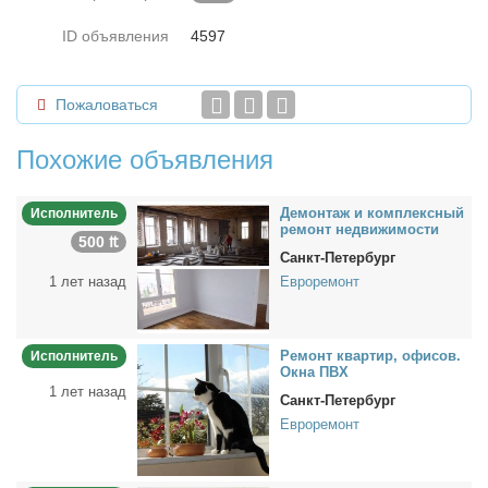
ID объявления
4597
Пожаловаться
Похожие объявления
Де­мон­таж и ком­плекс­ный
Исполнитель
ре­монт недви­жи­мо­сти
500 ₶
Санкт-Петербург
1 лет назад
Евроремонт
Ре­монт квар­тир, офи­сов.
Исполнитель
Ок­на ПВХ
1 лет назад
Санкт-Петербург
Евроремонт