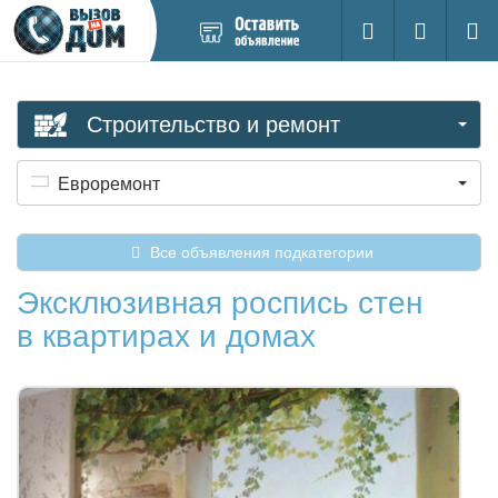
Добавить
Вход на са
Поиск
новое
объявление
Строительство и ремонт
Евроремонт
Все объявления подкатегории
Эксклюзивная роспись стен
в квартирах и домах