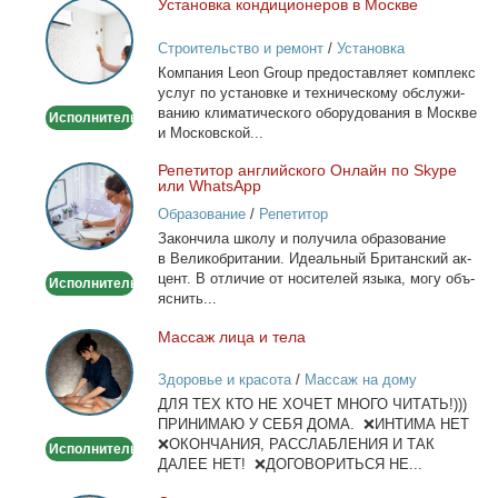
Уста­нов­ка кон­ди­ци­о­не­ров в Москве
Установка
кондиционеров
Строительство и ремонт
/
Установка
в
кондиционеров
Ком­па­ния Leon Group предо­став­ля­ет ком­плекс
Москве
услуг по уста­нов­ке и тех­ни­че­ско­му об­слу­жи­
ва­нию кли­ма­ти­че­ско­го обо­ру­до­ва­ния в Москве
Исполнитель
и Мос­ков­ской...
Ре­пе­ти­тор ан­глий­ско­го Он­лайн по Skype
Репетитор
или WhatsApp
английского
Образование
/
Репетитор
Онлайн
За­кон­чи­ла шко­лу и по­лу­чи­ла об­ра­зо­ва­ние
по
в Ве­ли­ко­бри­та­нии. Иде­аль­ный Бри­тан­ский ак­
Skype
цент. В от­ли­чие от но­си­те­лей язы­ка, мо­гу объ­
Исполнитель
или
яс­нить...
WhatsApp
Мас­саж ли­ца и те­ла
Массаж
лица
Здоровье и красота
/
Массаж на дому
и
ДЛЯ ТЕХ КТО НЕ ХОЧЕТ МНОГО ЧИТАТЬ!)))
тела
ПРИНИМАЮ У СЕБЯ ДОМА. ❌ИНТИМА НЕТ
❌ОКОНЧАНИЯ, РАССЛАБЛЕНИЯ И ТАК
Исполнитель
ДАЛЕЕ НЕТ! ❌ДОГОВОРИТЬСЯ НЕ...