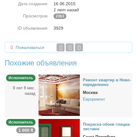
Дата создания
16.06.2015
1 лет назад
Просмотров
2363
ID объявления
3929
Пожаловаться
Похожие объявления
Исполнитель
Ре­монт квар­тир в Но­во­
пе­ре­дел­ки­но
9 лет 8 мес.
Москва
назад
Евроремонт
Исполнитель
По­крас­ка обо­ев спе­ци­а­
ли­ста­ми
1 000 ₶
Санкт-Петербург