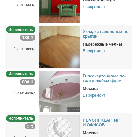
1 лет назад
Евроремонт
Исполнитель
Уклад­ка на­поль­ных по­
кры­тий
180 ₶
Набережные Челны
1 лет назад
Евроремонт
Исполнитель
Гип­со­кар­то­но­вые по­
тол­ки лю­бых форм
800 ₶
Москва
1 лет назад
Евроремонт
Исполнитель
РЕМОНТ КВАРТИР
И ОФИСОВ.
1 ₶
Москва