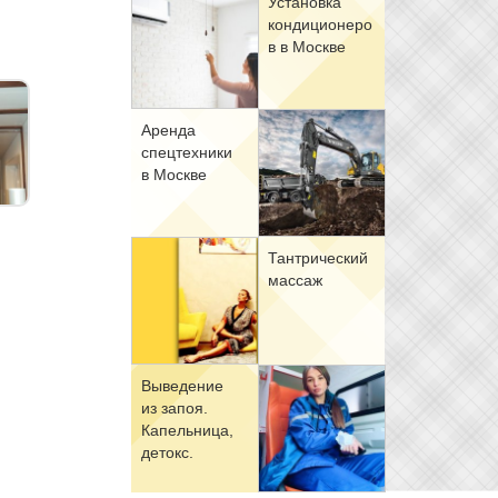
Уста­нов­ка
кон­ди­ци­о­не­ро
в в Москве
Арен­да
спец­тех­ни­ки
в Москве
Тан­три­че­ский
мас­саж
Вы­ве­де­ние
из за­поя.
Ка­пель­ни­ца,
де­токс.