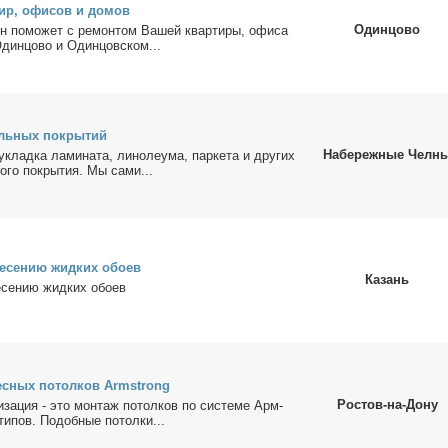
тир, офи­сов и до­мов
Одинцово
ян по­мо­жет с ре­мон­том Ва­шей квар­ти­ры, офи­са
Один­цо­во и Один­цов­ском...
ль­ных по­кры­тий
Набережные Челн
уклад­ка ла­ми­на­та, ли­но­ле­ума, пар­ке­та и дру­гих
о­го по­кры­тия. Мы са­ми...
не­се­нию жид­ких обо­ев
Казань
е­се­нию жид­ких обо­ев
ес­ных по­тол­ков Armstrong
Ростов-на-Дону
и­за­ция - это мон­таж по­тол­ков по си­сте­ме Арм­
и­пов. По­доб­ные по­тол­ки...