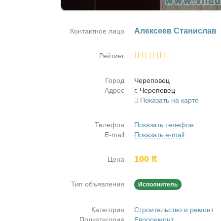
Алек­се­ев Ста­ни­слав
Контактное лицо
Рейтинг
Город
Че­ре­по­вец
Адрес
г. Че­ре­по­вец
Показать на карте
Телефон
Показать телефон
E-mail
Показать e-mail
100 ₶
Цена
Тип объявления
Исполнитель
Категория
Строительство и ремонт
Подкатегория
Евроремонт