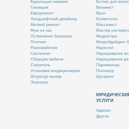
Бу­риль­щик сква­жин
Бо­токс для во­лос
Га­зов­щик
Ви­за­жист
Ев­ро­ре­монт
Врач
Ланд­шафт­ный ди­зай­нер
Кос­ме­то­лог
Мел­кий ре­монт
Мас­са­жист
Муж на час
Ма­стер ног­те­во­г
Остек­ле­ние бал­ко­нов
Мед­сест­ра
Плот­ник
Мик­роб­дей­динг 
Раз­но­ра­бо­чие
Нар­ко­лог
Сан­тех­ник
На­ра­щи­ва­ние во
Сбор­щик ме­бе­ли
На­ра­щи­ва­ние ре
Стро­и­тель
Па­рик­махер
Уста­нов­ка кон­ди­ци­о­не­ров
Пси­хи­атр
Шту­ка­тур-ма­ляр
Шу­га­ринг
Элек­трик
ЮРИДИЧЕСКИ
УСЛУГИ
Адво­кат
Дру­гое
Но­та­ри­ус
Оцен­щик