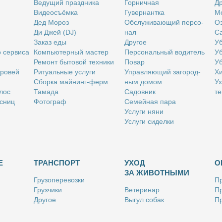
Ве­ду­щий празд­ни­ка
Гор­нич­ная
Др
Ви­део­съём­ка
Гу­вер­нант­ка
Мо
Дед Мо­роз
Об­слу­жи­ва­ю­щий пер­со­
Оз
Ди Джей (DJ)
нал
Са
За­каз еды
Дру­гое
Уб
о сер­ви­са
Ком­пью­тер­ный ма­стер
Пер­со­наль­ный во­ди­тель
Уб
Ре­монт бы­то­вой тех­ни­ки
По­вар
Уб
бро­вей
Ри­ту­аль­ные услу­ги
Управ­ля­ю­щий за­го­род­
Хи
Сбор­ка май­нинг-ферм
ным до­мом
Ух
­лос
Та­ма­да
Са­дов­ник
те
с­ниц
Фо­то­граф
Се­мей­ная па­ра
Услу­ги ня­ни
Услу­ги си­дел­ки
Е
ТРАНСПОРТ
УХОД
О
ЗА ЖИВОТНЫМИ
Гру­зо­пе­ре­воз­ки
Пр
Груз­чи­ки
Ве­те­ри­нар
Пр
Дру­гое
Вы­гул со­бак
Пр
Ку­рьер
Дру­гое
Ре
Лич­ный во­ди­тель
Ки­но­лог