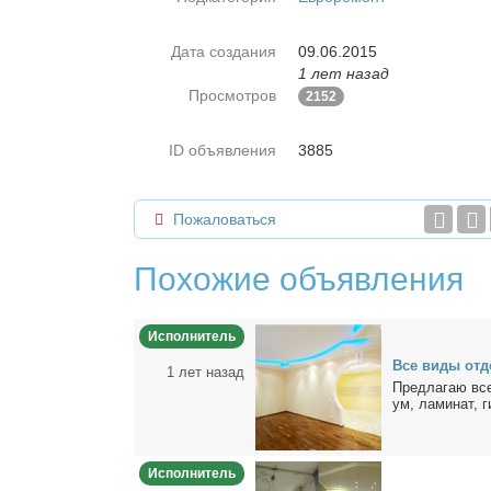
Дата создания
09.06.2015
1 лет назад
Просмотров
2152
ID объявления
3885
Пожаловаться
Похожие объявления
Исполнитель
Все ви­ды от­д
1 лет назад
Пред­ла­гаю все
ум, ла­ми­нат, ги
Исполнитель