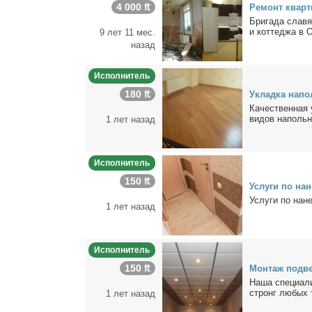
4 000 ₶
Ре­монт квар­
Бри­га­да сла­в
и кот­те­джа в 
9 лет 11 мес.
назад
Исполнитель
180 ₶
Уклад­ка на­по
Ка­че­ствен­ная 
ви­дов на­поль­н
1 лет назад
Исполнитель
150 ₶
Услу­ги по на­
Услу­ги по на­н
1 лет назад
Исполнитель
150 ₶
Мон­таж под­в
На­ша спе­ци­а­л
стронг лю­бых т
1 лет назад