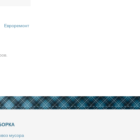
Евроремонт
ров.
БОРКА
­воз му­со­ра