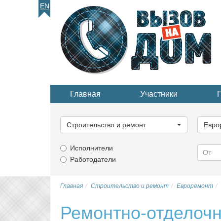
EN
Главная
Участники
Выберите
Выбер
категорию...
катего
Строительство и ремонт
Евро
Исполнители
Работодатели
Главная
Строительство и ремонт
Евроремонт
Ремонтно-отделочн