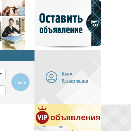
Добавить
новое
объявление
Вход
Регистрация
Найти
объявления