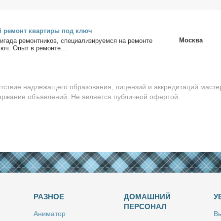
ый ре­монт квар­ти­ры под ключ
Москва
га­да ре­монт­ни­ков, спе­ци­а­ли­зи­ру­ем­ся на pемон­те
юч. Опыт в ре­мон­те...
утствие надлежащего образования, лицензий и аккредитаций масте
держание объявлений. Не является публичной офертой.
РАЗНОЕ
ДОМАШНИЙ
У
ПЕРСОНАЛ
Ани­ма­тор
Вы