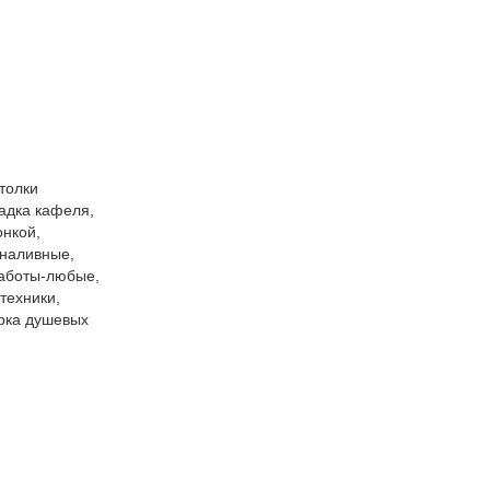
толки
адка кафеля,
онкой,
-наливные,
работы-любые,
техники,
орка душевых