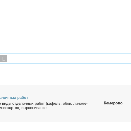
е­лоч­ных ра­бот
Кемерово
 ви­ды от­де­лоч­ных ра­бот (ка­фель, обои, ли­но­ле­
п­со­кар­тон, вы­рав­ни­ва­ние...