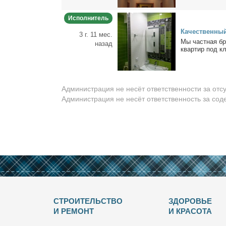
Исполнитель
Ка­че­ствен­н
3 г. 11 мес.
Мы част­ная бри­
назад
кваpтир под кл
Администрация не несёт ответственности за отс
Администрация не несёт ответственность за со
СТРОИТЕЛЬСТВО
ЗДОРОВЬЕ
И РЕМОНТ
И КРАСОТА