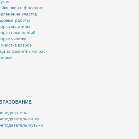
у­гое
й­ка окон и фа­са­дов
е­ле­не­ние участ­ка
­до­вые ра­бо­ты
ор­ка квар­ти­ры
ор­ка по­ме­ще­ний
ор­ка участ­ка
м­чист­ка ков­ров
од за ком­нат­ны­ми рас­
­ни­я­ми
БРАЗОВАНИЕ
е­по­да­ва­тель
е­по­да­ва­тель ин.яз
е­по­да­ва­тель му­зы­ки
­пе­ти­тор