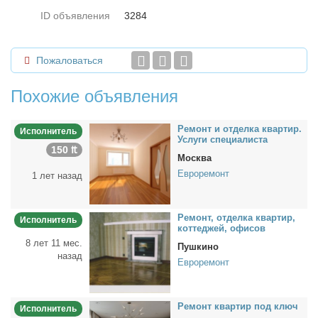
ID объявления
3284
Пожаловаться
Похожие объявления
Ре­монт и от­дел­ка квар­тир.
Исполнитель
Услу­ги спе­ци­а­ли­ста
150 ₶
Москва
Евроремонт
1 лет назад
Ре­монт, от­дел­ка квар­тир,
Исполнитель
кот­те­джей, офи­сов
8 лет 11 мес.
Пушкино
назад
Евроремонт
Ре­монт квар­тир под ключ
Исполнитель