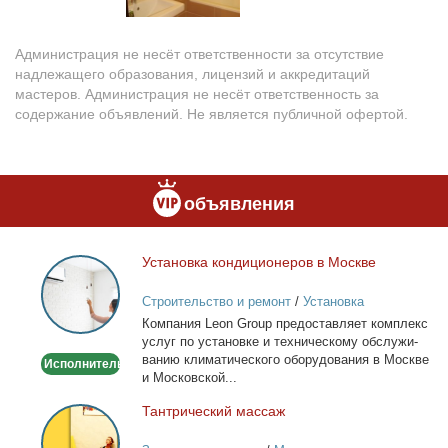
Администрация не несёт ответственности за отсутствие
надлежащего образования, лицензий и аккредитаций
мастеров. Администрация не несёт ответственность за
содержание объявлений. Не является публичной офертой.
объявления
Уста­нов­ка кон­ди­ци­о­не­ров в Москве
Установка
кондиционеров
Строительство и ремонт
/
Установка
в
кондиционеров
Ком­па­ния Leon Group предо­став­ля­ет ком­плекс
Москве
услуг по уста­нов­ке и тех­ни­че­ско­му об­слу­жи­
ва­нию кли­ма­ти­че­ско­го обо­ру­до­ва­ния в Москве
Исполнитель
и Мос­ков­ской...
Тан­три­че­ский мас­саж
Тантрический
массаж