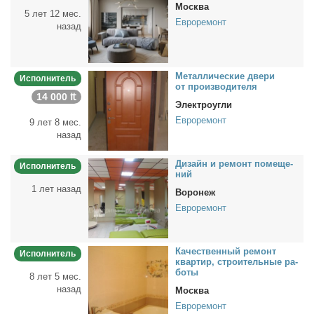
Москва
5 лет 12 мес.
Евроремонт
назад
Ме­тал­ли­че­ские две­ри
Исполнитель
от про­из­во­ди­те­ля
14 000 ₶
Электроугли
Евроремонт
9 лет 8 мес.
назад
Ди­зайн и ре­монт по­ме­ще­
Исполнитель
ний
1 лет назад
Воронеж
Евроремонт
Ка­че­ствен­ный ре­монт
Исполнитель
квар­тир, стро­и­тель­ные ра­
бо­ты
8 лет 5 мес.
назад
Москва
Евроремонт