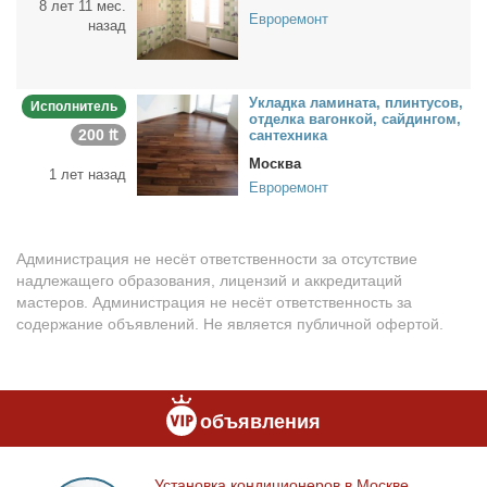
8 лет 11 мес.
Евроремонт
назад
Уклад­ка ла­ми­на­та, плин­ту­сов,
Исполнитель
от­дел­ка ва­гон­кой, сай­дин­гом,
200 ₶
сан­тех­ни­ка
Москва
1 лет назад
Евроремонт
Администрация не несёт ответственности за отсутствие
надлежащего образования, лицензий и аккредитаций
мастеров. Администрация не несёт ответственность за
содержание объявлений. Не является публичной офертой.
объявления
Уста­нов­ка кон­ди­ци­о­не­ров в Москве