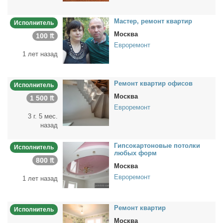
Ма­стер, ре­монт квар­тир
Исполнитель
Москва
100 ₶
Евроремонт
1 лет назад
Ре­монт квар­тир офи­сов
Исполнитель
Москва
1 500 ₶
Евроремонт
3 г. 5 мес.
назад
Гип­со­кар­то­но­вые по­тол­ки
Исполнитель
лю­бых форм
800 ₶
Москва
Евроремонт
1 лет назад
Ре­монт квар­тир
Исполнитель
Москва