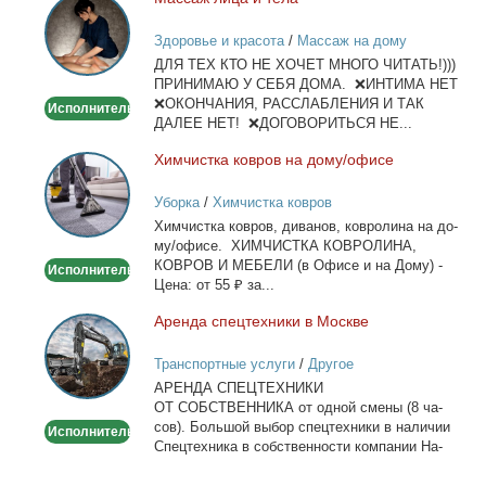
Массаж
лица
Здоровье и красота
/
Массаж на дому
и
ДЛЯ ТЕХ КТО НЕ ХОЧЕТ МНОГО ЧИТАТЬ!)))
тела
ПРИНИМАЮ У СЕБЯ ДОМА. ❌ИНТИМА НЕТ
❌ОКОНЧАНИЯ, РАССЛАБЛЕНИЯ И ТАК
Исполнитель
ДАЛЕЕ НЕТ! ❌ДОГОВОРИТЬСЯ НЕ...
Хим­чист­ка ков­ров на до­му/офи­се
Химчистка
ковров
Уборка
/
Химчистка ковров
на
Хим­чист­ка ков­ров, ди­ва­нов, ков­ро­ли­на на до­
дому/
му/офи­се. ХИМЧИСТКА КОВРОЛИНА,
офисе
КОВРОВ И МЕБЕЛИ (в Офи­се и на До­му) -
Исполнитель
Це­на: от 55 ₽ за...
Арен­да спец­тех­ни­ки в Москве
Аренда
спецтехники
Транспортные услуги
/
Другое
в
АРЕНДА СПЕЦТЕХНИКИ
Москве
ОТ СОБСТВЕННИКА от од­ной сме­ны (8 ча­
сов). Боль­шой вы­бор спец­тех­ни­ки в на­ли­чии
Исполнитель
Спец­тех­ни­ка в соб­ствен­но­сти ком­па­нии На­
лич­ный...