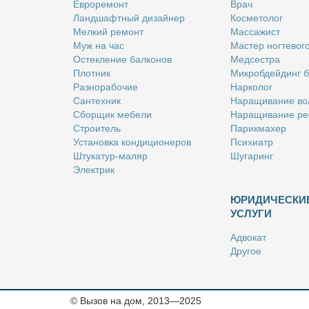
Ев­ро­ре­монт
Врач
Ланд­шафт­ный ди­зай­нер
Кос­ме­то­лог
Мел­кий ре­монт
Мас­са­жист
Муж на час
Ма­стер ног­те­во­г
Остек­ле­ние бал­ко­нов
Мед­сест­ра
Плот­ник
Мик­роб­дей­динг 
Раз­но­ра­бо­чие
Нар­ко­лог
Сан­тех­ник
На­ра­щи­ва­ние во
Сбор­щик ме­бе­ли
На­ра­щи­ва­ние ре
Стро­и­тель
Па­рик­махер
Уста­нов­ка кон­ди­ци­о­не­ров
Пси­хи­атр
Шту­ка­тур-ма­ляр
Шу­га­ринг
Элек­трик
ЮРИДИЧЕСКИ
УСЛУГИ
Адво­кат
Дру­гое
Но­та­ри­ус
Оцен­щик
Ри­эл­тор
© Вызов на дом, 2013—2025
Стра­хо­вой агент