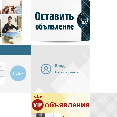
Добавить
новое
объявление
Вход
Регистрация
Найти
объявления