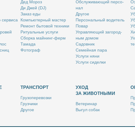
Дед Мо­роз
Об­слу­жи­ва­ю­щий пер­со­
Оз
Ди Джей (DJ)
нал
Са
За­каз еды
Дру­гое
Уб
о сер­ви­са
Ком­пью­тер­ный ма­стер
Пер­со­наль­ный во­ди­тель
Уб
Ре­монт бы­то­вой тех­ни­ки
По­вар
Уб
бро­вей
Ри­ту­аль­ные услу­ги
Управ­ля­ю­щий за­го­род­
Хи
Сбор­ка май­нинг-ферм
ным до­мом
Ух
­лос
Та­ма­да
Са­дов­ник
те
с­ниц
Фо­то­граф
Се­мей­ная па­ра
Услу­ги ня­ни
Услу­ги си­дел­ки
Е
ТРАНСПОРТ
УХОД
О
ЗА ЖИВОТНЫМИ
Гру­зо­пе­ре­воз­ки
Пр
Груз­чи­ки
Ве­те­ри­нар
Пр
Дру­гое
Вы­гул со­бак
Пр
Ку­рьер
Дру­гое
Ре
Лич­ный во­ди­тель
Ки­но­лог
Так­си
Стриж­ка жи­вот­ных
Уход за ак­ва­ри­ума­ми