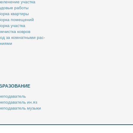
е­ле­не­ние участ­ка
­до­вые ра­бо­ты
ор­ка квар­ти­ры
ор­ка по­ме­ще­ний
ор­ка участ­ка
м­чист­ка ков­ров
од за ком­нат­ны­ми рас­
­ни­я­ми
БРАЗОВАНИЕ
е­по­да­ва­тель
е­по­да­ва­тель ин.яз
е­по­да­ва­тель му­зы­ки
­пе­ти­тор