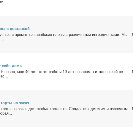
ие...
вы с до­став­кой
кус­ные и аро­мат­ные араб­ские пло­вы с раз­лич­ны­ми ин­гре­ди­ен­та­ми. Мы
...
у се­бя до­ма
 Я по­вар, мне 40 лет, стаж ра­бо­ты 19 лет по­ва­ром в ита­льян­ский ре­
час...
тор­ты на за­каз
е тор­ты на за­каз для лю­бых тор­жеств. Сла­до­сти к дет­ским и взрос­лым
ю­бая...