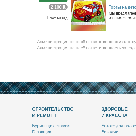
2 100 ₶
Тор­ты на дет­
Мы пред­ла­га­е
из кни­жек ожи­в
1 лет назад
Администрация не несёт ответственности за отс
Администрация не несёт ответственность за со
СТРОИТЕЛЬСТВО
ЗДОРОВЬЕ
И РЕМОНТ
И КРАСОТА
Бу­риль­щик сква­жин
Бо­токс для во­лос
Га­зов­щик
Ви­за­жист