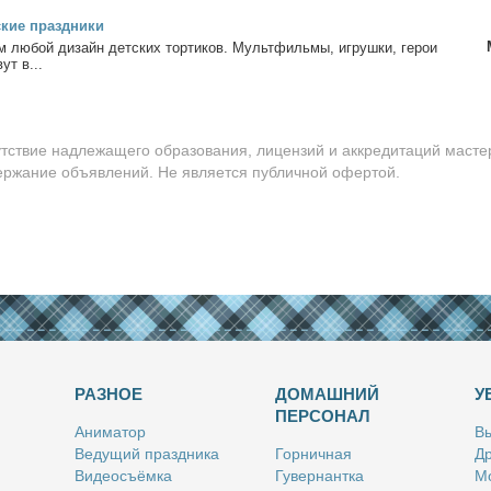
ские празд­ни­ки
м лю­бой ди­зайн дет­ских тор­ти­ков. Мульт­филь­мы, иг­руш­ки, ге­рои
ут в...
утствие надлежащего образования, лицензий и аккредитаций масте
держание объявлений. Не является публичной офертой.
РАЗНОЕ
ДОМАШНИЙ
У
ПЕРСОНАЛ
Ани­ма­тор
Вы
Ве­ду­щий празд­ни­ка
Гор­нич­ная
Др
Ви­део­съём­ка
Гу­вер­нант­ка
Мо