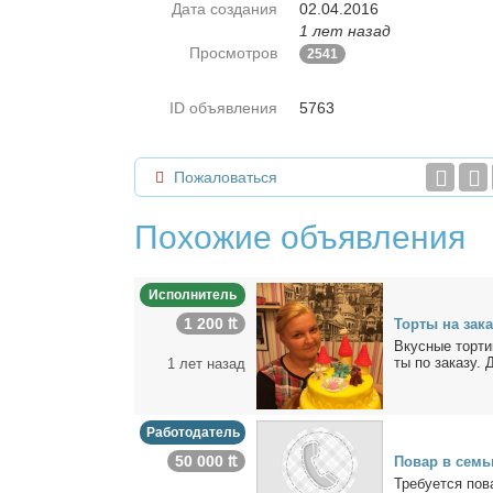
Дата создания
02.04.2016
1 лет назад
Просмотров
2541
ID объявления
5763
Пожаловаться
Похожие объявления
Исполнитель
1 200 ₶
Тор­ты на за­к
Вкус­ные тор­ти
ты по за­ка­зу. 
1 лет назад
Работодатель
50 000 ₶
По­вар в се­мь
Тре­бу­ет­ся по­