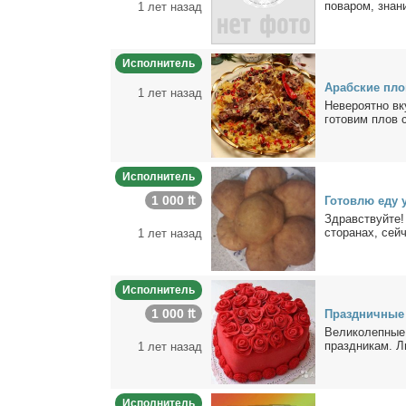
по­ва­ром, зна­н
1 лет назад
Исполнитель
Араб­ские пло­
1 лет назад
Неве­ро­ят­но в
го­то­вим плов с
Исполнитель
1 000 ₶
Го­тов­лю еду 
Здрав­ствуй­те!
сто­ра­нах, сей­
1 лет назад
Исполнитель
1 000 ₶
Празд­нич­ные 
Ве­ли­ко­леп­ны
празд­ни­кам. Л
1 лет назад
Исполнитель