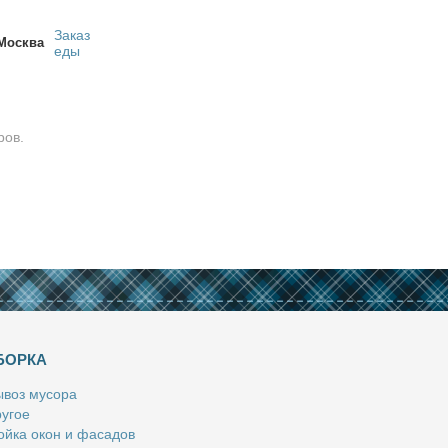
Заказ
Москва
еды
ров.
БОРКА
­воз му­со­ра
у­гое
й­ка окон и фа­са­дов