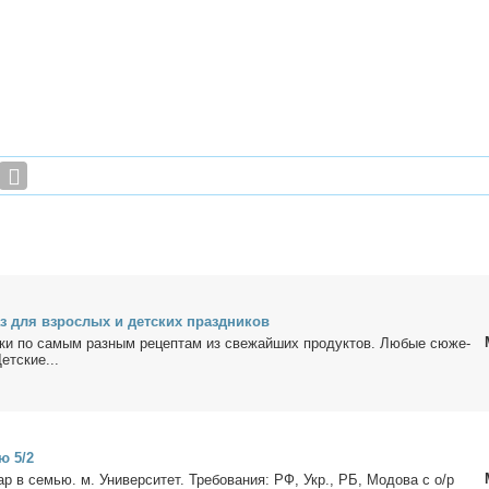
аз для взрос­лых и дет­ских празд­ни­ков
­ки по са­мым раз­ным ре­цеп­там из све­жай­ших про­дук­тов. Лю­бые сю­же­
Дет­ские...
ю 5/2
вар в се­мью. м. Уни­вер­си­тет. Тре­бо­ва­ния: РФ, Укр., РБ, Мо­до­ва с о/р