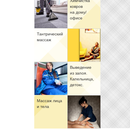
Хим­чист­ка
ков­ров
на до­му/
офи­се
Тан­три­че­ский
мас­саж
Вы­ве­де­ние
из за­поя.
Ка­пель­ни­ца,
де­токс.
Мас­саж ли­ца
и те­ла