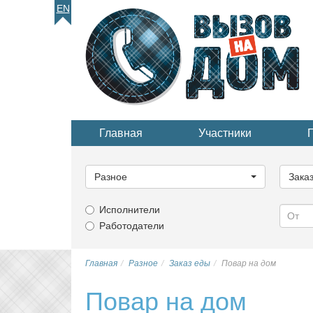
EN
Главная
Участники
Выберите
Выбер
категорию...
катего
Разное
Зака
Исполнители
Работодатели
Главная
Разное
Заказ еды
Повар на дом
Повар на дом