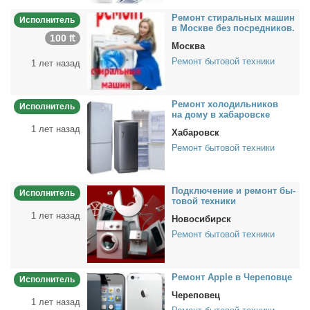
Ре­монт сти­раль­ных ма­шин
Исполнитель
в Москве без по­сред­ни­ков.
100 ₶
Москва
Ремонт бытовой техники
1 лет назад
Ре­монт хо­ло­диль­ни­ков
Исполнитель
на до­му в ха­ба­ров­ске
1 лет назад
Хабаровск
Ремонт бытовой техники
Под­клю­че­ние и ре­монт бы­
Исполнитель
то­вой тех­ни­ки
1 лет назад
Новосибирск
Ремонт бытовой техники
Ре­монт Apple в Че­ре­пов­це
Исполнитель
Череповец
1 лет назад