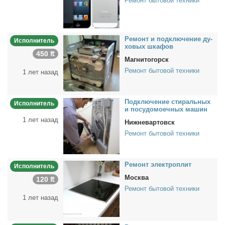
Ремонт бытовой техники
Ре­монт и под­клю­че­ние ду­
Исполнитель
хо­вых шка­фов
450 ₶
Магнитогорск
Ремонт бытовой техники
1 лет назад
Под­клю­че­ние сти­раль­ных
Исполнитель
и по­су­до­мо­еч­ных ма­шин
1 лет назад
Нижневартовск
Ремонт бытовой техники
Ре­монт элек­тро­плит
Исполнитель
Москва
120 ₶
Ремонт бытовой техники
1 лет назад