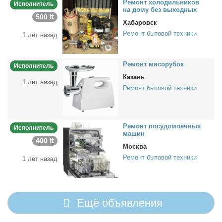
Ре­монт хо­ло­диль­ни­ков
Исполнитель
на до­му без вы­ход­ных
500 ₶
Хабаровск
Ремонт бытовой техники
1 лет назад
Ре­монт мя­со­ру­бок
Исполнитель
Казань
1 лет назад
Ремонт бытовой техники
Ре­монт по­су­до­мо­еч­ных
Исполнитель
ма­шин
400 ₶
Москва
Ремонт бытовой техники
1 лет назад
Ещё объявления