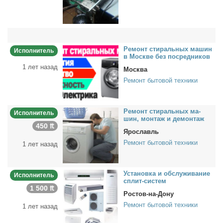
Ре­монт сти­раль­ных ма­шин
Исполнитель
в Москве без по­сред­ни­ков
1 лет назад
Москва
Ремонт бытовой техники
Ре­монт сти­раль­ных ма­
Исполнитель
шин, мон­таж и де­мон­таж
450 ₶
Ярославль
Ремонт бытовой техники
1 лет назад
Уста­нов­ка и об­слу­жи­ва­ние
Исполнитель
сплит-си­стем
1 500 ₶
Ростов-на-Дону
Ремонт бытовой техники
1 лет назад