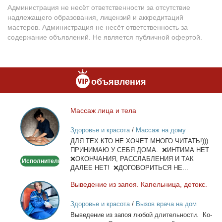
Администрация не несёт ответственности за отсутствие
надлежащего образования, лицензий и аккредитаций
мастеров. Администрация не несёт ответственность за
содержание объявлений. Не является публичной офертой.
объявления
Мас­саж ли­ца и те­ла
Массаж
лица
Здоровье и красота
/
Массаж на дому
и
ДЛЯ ТЕХ КТО НЕ ХОЧЕТ МНОГО ЧИТАТЬ!)))
тела
ПРИНИМАЮ У СЕБЯ ДОМА. ❌ИНТИМА НЕТ
❌ОКОНЧАНИЯ, РАССЛАБЛЕНИЯ И ТАК
Исполнитель
ДАЛЕЕ НЕТ! ❌ДОГОВОРИТЬСЯ НЕ...
Вы­ве­де­ние из за­поя. Ка­пель­ни­ца, де­токс.
Выведение
из
Здоровье и красота
/
Вызов врача на дом
запоя.
Вы­ве­де­ние из за­поя лю­бой дли­тель­но­сти. Ко­
Капельница,