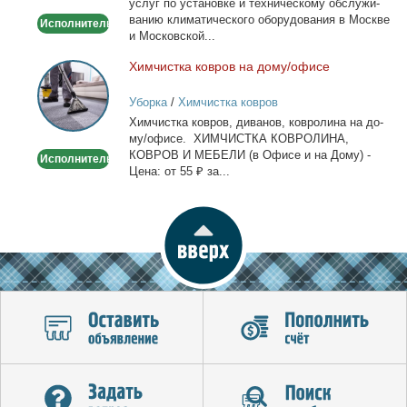
услуг по уста­нов­ке и тех­ни­че­ско­му об­слу­жи­
ва­нию кли­ма­ти­че­ско­го обо­ру­до­ва­ния в Москве
Исполнитель
и Мос­ков­ской...
Хим­чист­ка ков­ров на до­му/офи­се
Химчистка
ковров
Уборка
/
Химчистка ковров
на
Хим­чист­ка ков­ров, ди­ва­нов, ков­ро­ли­на на до­
дому/
му/офи­се. ХИМЧИСТКА КОВРОЛИНА,
офисе
КОВРОВ И МЕБЕЛИ (в Офи­се и на До­му) -
Исполнитель
Це­на: от 55 ₽ за...