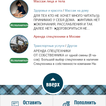
Мас­саж ли­ца и те­ла
Массаж
лица
Здоровье и красота
/
Массаж на дому
и
ДЛЯ ТЕХ КТО НЕ ХОЧЕТ МНОГО ЧИТАТЬ!)))
тела
ПРИНИМАЮ У СЕБЯ ДОМА. ❌ИНТИМА НЕТ
❌ОКОНЧАНИЯ, РАССЛАБЛЕНИЯ И ТАК
Исполнитель
ДАЛЕЕ НЕТ! ❌ДОГОВОРИТЬСЯ НЕ...
Арен­да спец­тех­ни­ки в Москве
Аренда
спецтехники
Транспортные услуги
/
Другое
в
АРЕНДА СПЕЦТЕХНИКИ
Москве
ОТ СОБСТВЕННИКА от од­ной сме­ны (8 ча­
сов). Боль­шой вы­бор спец­тех­ни­ки в на­ли­чии
Исполнитель
Спец­тех­ни­ка в соб­ствен­но­сти ком­па­нии На­
лич­ный...