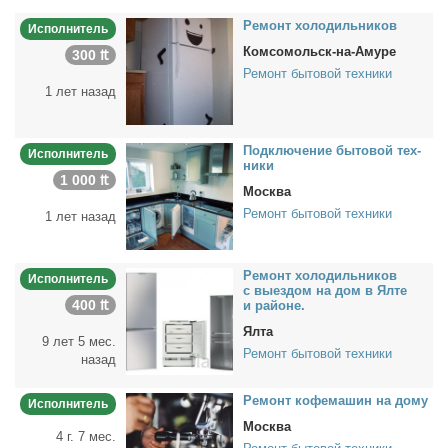
Ре­монт хо­ло­диль­ни­ков
Исполнитель
Комсомольск-на-Амуре
300 ₶
Ремонт бытовой техники
1 лет назад
Под­клю­че­ние бы­то­вой тех­
Исполнитель
ни­ки
1 000 ₶
Москва
Ремонт бытовой техники
1 лет назад
Ре­монт хо­ло­диль­ни­ков
Исполнитель
с вы­ез­дом на дом в Ял­те
400 ₶
и рай­оне.
Ялта
9 лет 5 мес.
Ремонт бытовой техники
назад
Ре­монт ко­фе­ма­шин на до­му
Исполнитель
Москва
4 г. 7 мес.