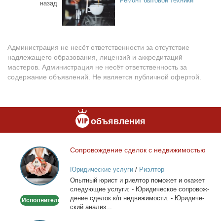
Ремонт бытовой техники
назад
Администрация не несёт ответственности за отсутствие
надлежащего образования, лицензий и аккредитаций
мастеров. Администрация не несёт ответственность за
содержание объявлений. Не является публичной офертой.
объявления
Со­про­вож­де­ние сде­лок с недви­жи­мо­стью
Сопровождение
сделок
Юридические услуги
/
Риэлтор
с
Опыт­ный юрист и ри­ел­тор по­мо­жет и ока­жет
недвижимостью
сле­ду­ю­щие услу­ги: - Юри­ди­че­ское со­про­вож­
де­ние сде­лок к/п недви­жи­мо­сти. - Юри­ди­че­
Исполнитель
ский ана­лиз...