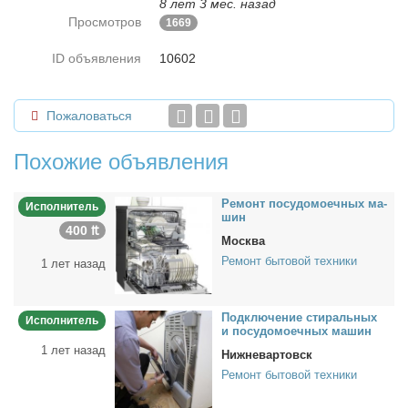
8 лет 3 мес. назад
Просмотров
1669
ID объявления
10602
Пожаловаться
Похожие объявления
Ре­монт по­су­до­мо­еч­ных ма­
Исполнитель
шин
400 ₶
Москва
Ремонт бытовой техники
1 лет назад
Под­клю­че­ние сти­раль­ных
Исполнитель
и по­су­до­мо­еч­ных ма­шин
1 лет назад
Нижневартовск
Ремонт бытовой техники