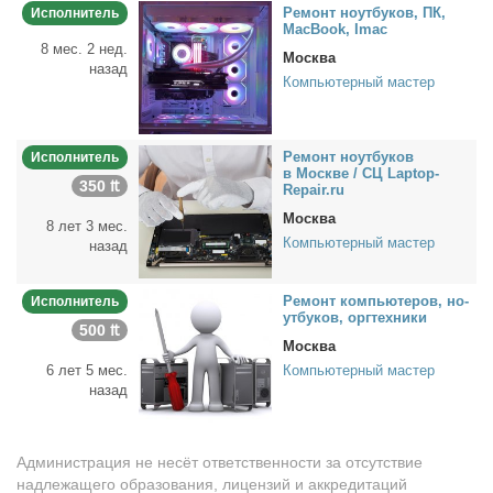
Ре­монт но­ут­бу­ков, ПК,
Исполнитель
MacBook, Imac
8 мес. 2 нед.
Москва
назад
Компьютерный мастер
Ре­монт но­ут­бу­ков
Исполнитель
в Москве / СЦ Laptop-
350 ₶
Repair.ru
Москва
8 лет 3 мес.
Компьютерный мастер
назад
Ре­монт ком­пью­те­ров, но­
Исполнитель
ут­бу­ков, орг­тех­ни­ки
500 ₶
Москва
6 лет 5 мес.
Компьютерный мастер
назад
Администрация не несёт ответственности за отсутствие
надлежащего образования, лицензий и аккредитаций