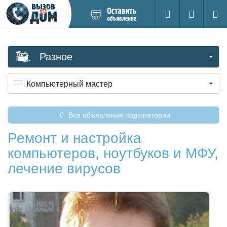
Добавить
Вход на са
Поиск
новое
объявление
Разное
Компьютерный мастер
Все объявления подкатегории
Ремонт и настройка
компьютеров, ноутбуков и МФУ,
лечение вирусов