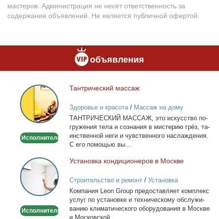
мастеров. Администрация не несёт ответственность за
содержание объявлений. Не является публичной офертой.
объявления
Тан­три­че­ский мас­саж
Тантрический
массаж
Здоровье и красота
/
Массаж на дому
ТАНТРИЧЕСКИЙ МАССАЖ, это ис­кус­ство по­
гру­же­ния те­ла и со­зна­ния в ми­сте­рию грёз, та­
ин­ствен­ной неги и чув­ствен­но­го на­сла­жде­ния.
Исполнитель
С его по­мо­щью вы...
Уста­нов­ка кон­ди­ци­о­не­ров в Москве
Установка
кондиционеров
Строительство и ремонт
/
Установка
в
кондиционеров
Ком­па­ния Leon Group предо­став­ля­ет ком­плекс
Москве
услуг по уста­нов­ке и тех­ни­че­ско­му об­слу­жи­
ва­нию кли­ма­ти­че­ско­го обо­ру­до­ва­ния в Москве
Исполнитель
и Мос­ков­ской...