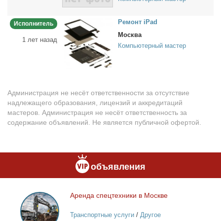
Ре­монт iPad
Исполнитель
Москва
1 лет назад
Компьютерный мастер
Администрация не несёт ответственности за отсутствие
надлежащего образования, лицензий и аккредитаций
мастеров. Администрация не несёт ответственность за
содержание объявлений. Не является публичной офертой.
объявления
Арен­да спец­тех­ни­ки в Москве
Аренда
спецтехники
Транспортные услуги
/
Другое
в