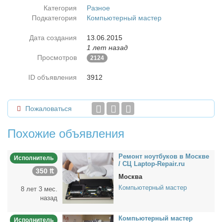
Категория
Разное
Подкатегория
Компьютерный мастер
Дата создания
13.06.2015
1 лет назад
Просмотров
2124
ID объявления
3912
Пожаловаться
Похожие объявления
Ре­монт но­ут­бу­ков в Москве
Исполнитель
/ СЦ Laptop-Repair.ru
350 ₶
Москва
Компьютерный мастер
8 лет 3 мес.
назад
Ком­пью­тер­ный ма­стер
Исполнитель