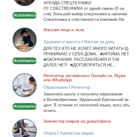
АРЕНДА СПЕЦТЕХНИКИ
Москве
ОТ СОБСТВЕННИКА от од­ной сме­ны (8 ча­
сов). Боль­шой вы­бор спец­тех­ни­ки в на­ли­чии
Исполнитель
Спец­тех­ни­ка в соб­ствен­но­сти ком­па­нии На­
лич­ный...
Мас­саж ли­ца и те­ла
Массаж
лица
Здоровье и красота
/
Массаж на дому
и
ДЛЯ ТЕХ КТО НЕ ХОЧЕТ МНОГО ЧИТАТЬ!)))
тела
ПРИНИМАЮ У СЕБЯ ДОМА. ❌ИНТИМА НЕТ
❌ОКОНЧАНИЯ, РАССЛАБЛЕНИЯ И ТАК
Исполнитель
ДАЛЕЕ НЕТ! ❌ДОГОВОРИТЬСЯ НЕ...
Ре­пе­ти­тор ан­глий­ско­го Он­лайн по Skype
Репетитор
или WhatsApp
английского
Образование
/
Репетитор
Онлайн
За­кон­чи­ла шко­лу и по­лу­чи­ла об­ра­зо­ва­ние
по
в Ве­ли­ко­бри­та­нии. Иде­аль­ный Бри­тан­ский ак­
Skype
цент. В от­ли­чие от но­си­те­лей язы­ка, мо­гу объ­
Исполнитель
или
яс­нить...
WhatsApp
Хим­чист­ка ков­ров на до­му/офи­се
Химчистка
ковров
Уборка
/
Химчистка ковров
на