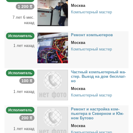
Москва
1 200 ₶
Компьютерный мастер
7 лет 6 мес.
назад
Ре­монт ком­пью­те­ров
Исполнитель
Москва
1 лет назад
Компьютерный мастер
Част­ный ком­пью­тер­ный ма­
Исполнитель
стер. Вы­езд на дом бес­плат­
100 ₶
но
Москва
1 лет назад
Компьютерный мастер
Ре­монт и на­строй­ка ком­
Исполнитель
пью­те­ра в Се­вер­ном и Юж­
200 ₶
ном Бу­то­во
Москва
1 лет назад
Компьютерный мастер